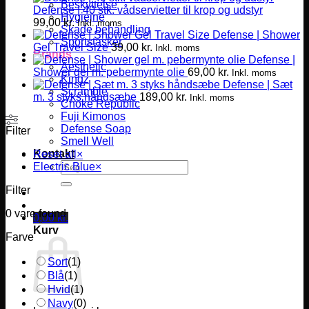
Beskyttelse
Defense | 40 stk. vådservietter til krop og udstyr
Hygiejne
99,00
kr.
Inkl. moms
Skade behandling
Defense | Shower
Sportstasker
Gel Travel Size
39,00
kr.
Inkl. moms
Brands
Defense |
Aesthetic
Shower gel m. pebermynte olie
69,00
kr.
Inkl. moms
Kingz
Defense | Sæt
Scramble
m. 3 styks håndsæbe
189,00
kr.
Inkl. moms
Choke Republic
Fuji Kimonos
Defense Soap
Filter
Smell Well
Kontakt
Reset all
×
Søg
Electric Blue
×
efter:
Filter
0
vare found
0,00
kr.
Kurv
Farve
Sort
(
1
)
Blå
(
1
)
Hvid
(
1
)
Navy
(
0
)