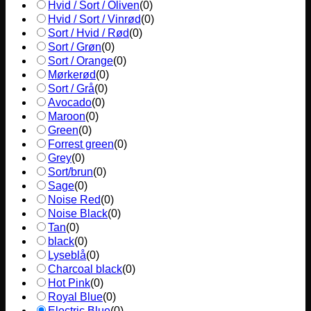
Hvid / Sort / Oliven
(
0
)
Hvid / Sort / Vinrød
(
0
)
Sort / Hvid / Rød
(
0
)
Sort / Grøn
(
0
)
Sort / Orange
(
0
)
Mørkerød
(
0
)
Sort / Grå
(
0
)
Avocado
(
0
)
Maroon
(
0
)
Green
(
0
)
Forrest green
(
0
)
Grey
(
0
)
Sort/brun
(
0
)
Sage
(
0
)
Noise Red
(
0
)
Noise Black
(
0
)
Tan
(
0
)
black
(
0
)
Lyseblå
(
0
)
Charcoal black
(
0
)
Hot Pink
(
0
)
Royal Blue
(
0
)
Electric Blue
(
0
)