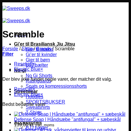
Fortsæt
til
indhold
Scramble
Menu
Gi’er til Brasiliansk Jiu Jitsu
Forside
/
Shop
/
Brands
/
Scramble
Gier til mænd
Filter
Gi’er til kvinder
Gier til børn
Reset all
×
BJJ bælter
Electric Blue
×
No-gi
No Gi Shorts
Der blev ikke fundet nogle varer, der matcher dit valg.
Rashguards
Spats og kompressionsshorts
Reset all
×
Streetwear
Electric Blue
×
Hoodies
SPORTSBUKSER
Bedst bedømte varer
Sweatshirts
T-Shirts
Defense Soap | Håndsæbe "antifungal" + sæbeskål
Accessories
139,00
kr.
Inkl. moms
BJJ bælter