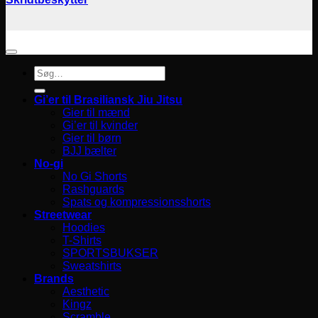
Søg
efter:
Gi’er til Brasiliansk Jiu Jitsu
Gier til mænd
Gi’er til kvinder
Gier til børn
BJJ bælter
No-gi
No Gi Shorts
Rashguards
Spats og kompressionsshorts
Streetwear
Hoodies
T-Shirts
SPORTSBUKSER
Sweatshirts
Brands
Aesthetic
Kingz
Scramble