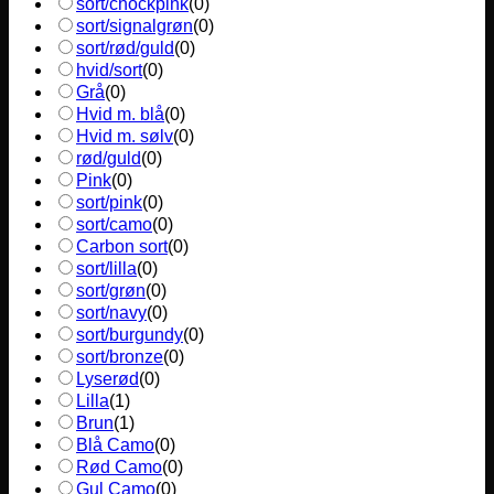
sort/chockpink
(
0
)
sort/signalgrøn
(
0
)
sort/rød/guld
(
0
)
hvid/sort
(
0
)
Grå
(
0
)
Hvid m. blå
(
0
)
Hvid m. sølv
(
0
)
rød/guld
(
0
)
Pink
(
0
)
sort/pink
(
0
)
sort/camo
(
0
)
Carbon sort
(
0
)
sort/lilla
(
0
)
sort/grøn
(
0
)
sort/navy
(
0
)
sort/burgundy
(
0
)
sort/bronze
(
0
)
Lyserød
(
0
)
Lilla
(
1
)
Brun
(
1
)
Blå Camo
(
0
)
Rød Camo
(
0
)
Gul Camo
(
0
)