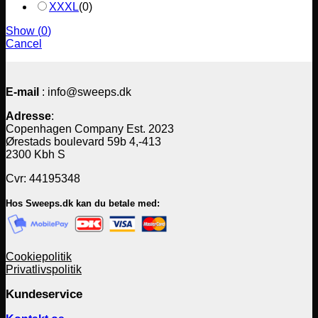
XXXL
(
0
)
Show
(
0
)
Cancel
E-mail
: info@sweeps.dk
Adresse
:
Copenhagen Company Est. 2023
Ørestads boulevard 59b 4,-413
2300 Kbh S
Cvr: 44195348
Hos Sweeps.dk kan du betale med:
Cookiepolitik
Privatlivspolitik
Kundeservice