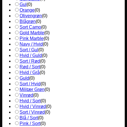
Gul
(
0
)
Orange
(
0
)
Olivengrøn
(
0
)
Blågrøn
(
0
)
Sort Camo
(
0
)
Gold Marble
(
0
)
Pink Marble
(
0
)
Navy / Hvid
(
0
)
Sort / Gul
(
0
)
Hvid / Guld
(
0
)
Sort / Rød
(
0
)
Rød / Sort
(
0
)
Hvid / Grå
(
0
)
Guld
(
0
)
Sort / Hvid
(
0
)
Militær Grøn
(
0
)
Vinrød
(
0
)
Hvid / Sort
(
0
)
Hvid / Vinrød
(
0
)
Sort / Vinrød
(
0
)
Blå / Sort
(
0
)
Pink / Sort
(
0
)