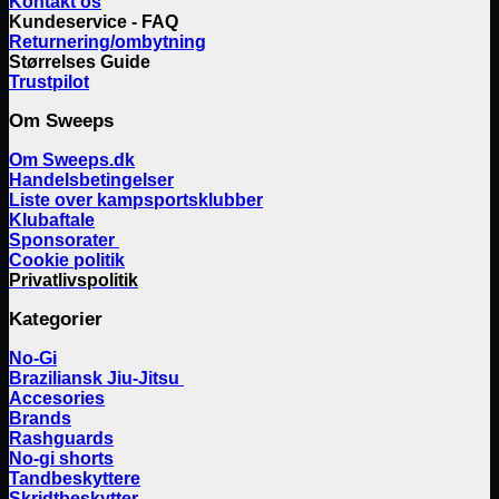
Kontakt os
Kundeservice - FAQ
Returnering/ombytning
Størrelses Guide
Trustpilot
Om Sweeps
Om Sweeps.dk
Handelsbetingelser
Liste over kampsportsklubber
Klubaftale
Sponsorater
Cookie politik
Privatlivspolitik
Kategorier
No-Gi
Braziliansk Jiu-Jitsu
Accesories
Brands
Rashguards
No-gi shorts
Tandbeskyttere
Skridtbeskytter