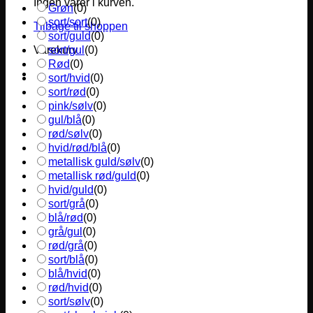
Ingen varer i kurven.
Grøn
(
0
)
sort/sort
(
0
)
Tilbage til shoppen
sort/guld
(
0
)
sort/gul
(
0
)
Varekurv
Rød
(
0
)
sort/hvid
(
0
)
sort/rød
(
0
)
pink/sølv
(
0
)
gul/blå
(
0
)
rød/sølv
(
0
)
hvid/rød/blå
(
0
)
metallisk guld/sølv
(
0
)
metallisk rød/guld
(
0
)
hvid/guld
(
0
)
sort/grå
(
0
)
blå/rød
(
0
)
grå/gul
(
0
)
rød/grå
(
0
)
sort/blå
(
0
)
blå/hvid
(
0
)
rød/hvid
(
0
)
sort/sølv
(
0
)