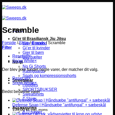
Fortsæt
til
indhold
Scramble
Menu
Gi’er til Brasiliansk Jiu Jitsu
Forside
/
Shop
/
Brands
/
Scramble
Gier til mænd
Filter
Gi’er til kvinder
Gier til børn
Reset all
×
BJJ bælter
Snow White
×
No-gi
No Gi Shorts
Der blev ikke fundet nogle varer, der matcher dit valg.
Rashguards
Spats og kompressionsshorts
Reset all
×
Streetwear
Snow White
×
Hoodies
SPORTSBUKSER
Bedst bedømte varer
Sweatshirts
T-Shirts
Defense Soap | Håndsæbe "antifungal" + sæbeskål
Accessories
139,00
kr.
Inkl. moms
BJJ bælter