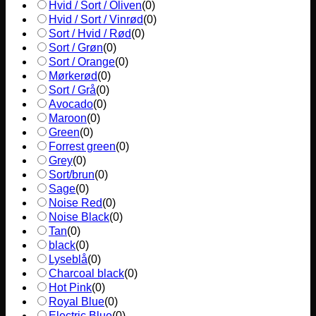
Hvid / Sort / Oliven
(
0
)
Hvid / Sort / Vinrød
(
0
)
Sort / Hvid / Rød
(
0
)
Sort / Grøn
(
0
)
Sort / Orange
(
0
)
Mørkerød
(
0
)
Sort / Grå
(
0
)
Avocado
(
0
)
Maroon
(
0
)
Green
(
0
)
Forrest green
(
0
)
Grey
(
0
)
Sort/brun
(
0
)
Sage
(
0
)
Noise Red
(
0
)
Noise Black
(
0
)
Tan
(
0
)
black
(
0
)
Lyseblå
(
0
)
Charcoal black
(
0
)
Hot Pink
(
0
)
Royal Blue
(
0
)
Electric Blue
(
0
)