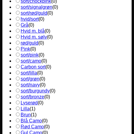
sort/chockpink
(
0
)
sort/signalgrøn
(
0
)
sort/rød/guld
(
0
)
hvid/sort
(
0
)
Grå
(
0
)
Hvid m. blå
(
0
)
Hvid m. sølv
(
0
)
rød/guld
(
0
)
Pink
(
0
)
sort/pink
(
0
)
sort/camo
(
0
)
Carbon sort
(
0
)
sort/lilla
(
0
)
sort/grøn
(
0
)
sort/navy
(
0
)
sort/burgundy
(
0
)
sort/bronze
(
0
)
Lyserød
(
0
)
Lilla
(
1
)
Brun
(
1
)
Blå Camo
(
0
)
Rød Camo
(
0
)
Gul Camo
(
0
)