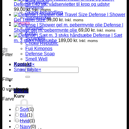
Beskyttelse
Defense | 40 stk. vådservietter til krop og udstyr
Hygiejne
99,00
kr.
Inkl. moms
Skade behandling
Defense | Shower
Sportstasker
Gel Travel Size
39,00
kr.
Inkl. moms
Brands
Defense |
Aesthetic
Shower gel m. pebermynte olie
69,00
kr.
Inkl. moms
Kingz
Defense | Sæt
Scramble
m. 3 styks håndsæbe
189,00
kr.
Inkl. moms
Choke Republic
Fuji Kimonos
Defense Soap
Filter
Smell Well
Kontakt
Reset all
×
Søg
Snow White
×
efter:
Filter
0
vare found
0,00
kr.
Kurv
Farve
Sort
(
1
)
Blå
(
1
)
Hvid
(
1
)
Navy
(
0
)