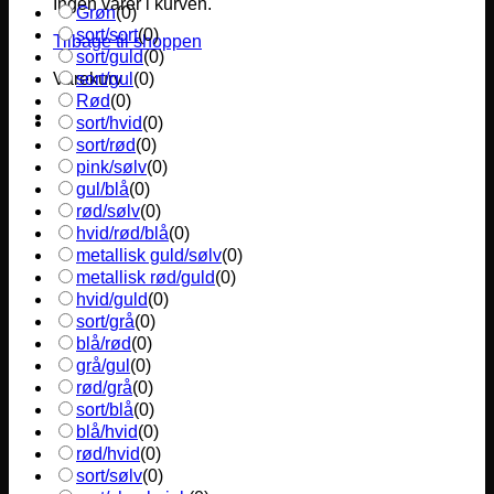
Ingen varer i kurven.
Grøn
(
0
)
sort/sort
(
0
)
Tilbage til shoppen
sort/guld
(
0
)
sort/gul
(
0
)
Varekurv
Rød
(
0
)
sort/hvid
(
0
)
sort/rød
(
0
)
pink/sølv
(
0
)
gul/blå
(
0
)
rød/sølv
(
0
)
hvid/rød/blå
(
0
)
metallisk guld/sølv
(
0
)
metallisk rød/guld
(
0
)
hvid/guld
(
0
)
sort/grå
(
0
)
blå/rød
(
0
)
grå/gul
(
0
)
rød/grå
(
0
)
sort/blå
(
0
)
blå/hvid
(
0
)
rød/hvid
(
0
)
sort/sølv
(
0
)