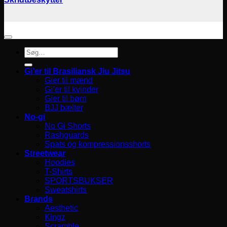
Søg
efter:
Gi’er til Brasiliansk Jiu Jitsu
Gier til mænd
Gi’er til kvinder
Gier til børn
BJJ bælter
No-gi
No Gi Shorts
Rashguards
Spats og kompressionsshorts
Streetwear
Hoodies
T-Shirts
SPORTSBUKSER
Sweatshirts
Brands
Aesthetic
Kingz
Scramble