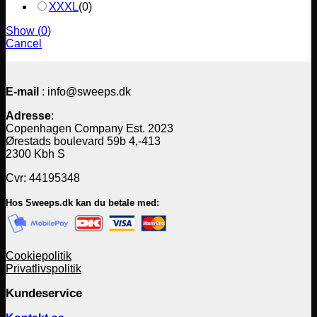
XXXL
(
0
)
Show
(
0
)
Cancel
E-mail
: info@sweeps.dk
Adresse
:
Copenhagen Company Est. 2023
Ørestads boulevard 59b 4,-413
2300 Kbh S
Cvr: 44195348
Hos Sweeps.dk kan du betale med:
Cookiepolitik
Privatlivspolitik
Kundeservice