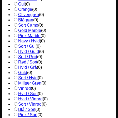
Gul
(
0
)
Orange
(
0
)
Olivengrøn
(
0
)
Blågrøn
(
0
)
Sort Camo
(
0
)
Gold Marble
(
0
)
Pink Marble
(
0
)
Navy / Hvid
(
0
)
Sort / Gul
(
0
)
Hvid / Guld
(
0
)
Sort / Rød
(
0
)
Rød / Sort
(
0
)
Hvid / Grå
(
0
)
Guld
(
0
)
Sort / Hvid
(
0
)
Militær Grøn
(
0
)
Vinrød
(
0
)
Hvid / Sort
(
0
)
Hvid / Vinrød
(
0
)
Sort / Vinrød
(
0
)
Blå / Sort
(
0
)
Pink / Sort
(
0
)