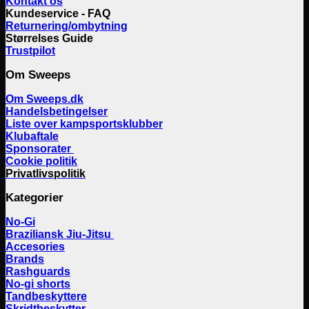
Kontakt os
Kundeservice - FAQ
Returnering/ombytning
Størrelses Guide
Trustpilot
Om Sweeps
Om Sweeps.dk
Handelsbetingelser
Liste over kampsportsklubber
Klubaftale
Sponsorater
Cookie politik
Privatlivspolitik
Kategorier
No-Gi
Braziliansk Jiu-Jitsu
Accesories
Brands
Rashguards
No-gi shorts
Tandbeskyttere
Skridtbeskytter