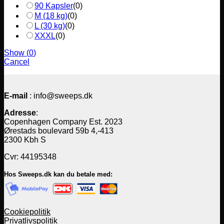
90 Kapsler
(
0
)
M (18 kg)
(
0
)
L (30 kg)
(
0
)
XXXL
(
0
)
Show
(
0
)
Cancel
E-mail
: info@sweeps.dk
Adresse
:
Copenhagen Company Est. 2023
Ørestads boulevard 59b 4,-413
2300 Kbh S
Cvr: 44195348
Hos Sweeps.dk kan du betale med:
Cookiepolitik
Privatlivspolitik