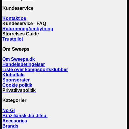
Kundeservice
Kontakt os
Kundeservice - FAQ
Returnering/ombytning
Størrelses Guide
Trustpilot
Om Sweeps
Om Sweeps.dk
Handelsbetingelser
Liste over kampsportsklubber
Klubaftale
Sponsorater
Cookie politik
Privatlivspolitik
Kategorier
No-Gi
Braziliansk Jiu-Jitsu
Accesories
Brands