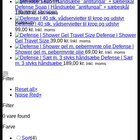
Ingen varer i kurven.
Defense Soap | Håndsæbe "antifungal" + sæbeskål
Tilbage til shoppen
139,00
kr.
Inkl. moms
Varekurv
Defense | 40 stk. vådservietter til krop og udstyr
99,00
kr.
Inkl. moms
Defense | Shower
Gel Travel Size
39,00
kr.
Inkl. moms
Defense |
Shower gel m. pebermynte olie
69,00
kr.
Inkl. moms
Defense | Sæt
m. 3 styks håndsæbe
189,00
kr.
Inkl. moms
Filter
Reset all
×
Noise Red
×
Filter
0
vare found
Farve
Sort
(
4
)