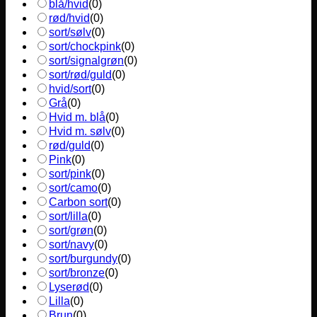
blå/hvid
(
0
)
rød/hvid
(
0
)
sort/sølv
(
0
)
sort/chockpink
(
0
)
sort/signalgrøn
(
0
)
sort/rød/guld
(
0
)
hvid/sort
(
0
)
Grå
(
0
)
Hvid m. blå
(
0
)
Hvid m. sølv
(
0
)
rød/guld
(
0
)
Pink
(
0
)
sort/pink
(
0
)
sort/camo
(
0
)
Carbon sort
(
0
)
sort/lilla
(
0
)
sort/grøn
(
0
)
sort/navy
(
0
)
sort/burgundy
(
0
)
sort/bronze
(
0
)
Lyserød
(
0
)
Lilla
(
0
)
Brun
(
0
)