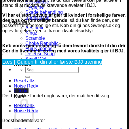
professionelle atleter
, så du kan være sikker på, at de er i
Beskyttelse
stand til at modstå de krævende øvelser i BJJ.
Hygiejne
Skade behandling
Vi har et stort udvalg af gier til kvinder i forskellige farver,
Sportstasker
designs og forskellige brands
, så du kan finde den, der
Brands
passer til din personlige stil. Køb din gi hos Sweeps.dk og
Aesthetic
oplev fordelene ved at træne i kvalitetsudstyr.
Kingz
Scramble
Choke Republic
Køb vores gier online og få dem leveret direkte til din dør.
Fuji Kimonos
Gør din træning til en leg med vores kvalitets gier til BJJ
.
Defense Soap
‘
Smell Well
Læs | Guiden til din aller første BJJ træning
Kontakt
Søg
efter:
Reset all
×
Noise Red
×
0,00
kr.
Der blev ikke fundet nogle varer, der matcher dit valg.
Kurv
Reset all
×
Noise Red
×
Bedst bedømte varer