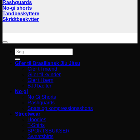
Rashguards
No-gi shorts
Tandbeskyttere
Skridtbeskytter
Søg
efter:
Gi’er til Brasiliansk Jiu Jitsu
Gier til mænd
Gi’er til kvinder
Gier til børn
BJJ bælter
No-gi
No Gi Shorts
Rashguards
Spats og kompressionsshorts
Streetwear
Hoodies
T-Shirts
SPORTSBUKSER
Sweatshirts