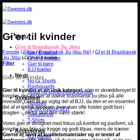
Fortsæt
til
indhold
Gi'er til kvinder
Menu
Gi’er til Brasiliansk Jiu Jitsu
Forside
/
Shop
/
Brasiliansk Jiu jitsu (bjj)
/
Gi'er til Brasiliansk
Gier til mænd
Jiu Jitsu
/
Gi'er til kvinder
Gi’er til kvinder
Filter
Gier til børn
BJJ bælter
No-gi
Gier til kvinder
No Gi Shorts
Rashguards
Gier til kvinder er en unik kategori
, som er skræddersyet til
Spats og kompressionsshorts
kvinder, der ønsker at udøve brasiliansk jiu jitsu på alle
Streetwear
niveauer. Gien er en vigtig del af BJJ, da den er en essentiel
Hoodies
del af et teknik program, hvor man ofte holder godt fast i
SPORTSBUKSER
dragten – derfor skal den være stærk!
Sweatshirts
T-Shirts
Vores gier er designet med fokus på komfort og pasform, så
kvinder kan føle sig trygge og godt tilpas, mens de træner.
Accessories
Gierne er lavet af kvalitetsmaterialer og er testet af
BJJ bælter