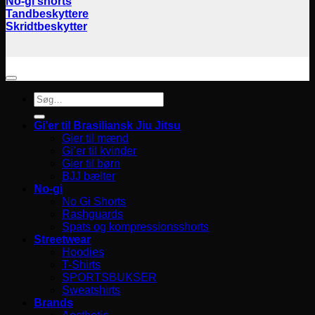
No-gi shorts
Tandbeskyttere
Skridtbeskytter
Søg
efter:
Gi’er til Brasiliansk Jiu Jitsu
Gier til mænd
Gi’er til kvinder
Gier til børn
BJJ bælter
No-gi
No Gi Shorts
Rashguards
Spats og kompressionsshorts
Streetwear
Hoodies
T-Shirts
SPORTSBUKSER
Sweatshirts
Brands