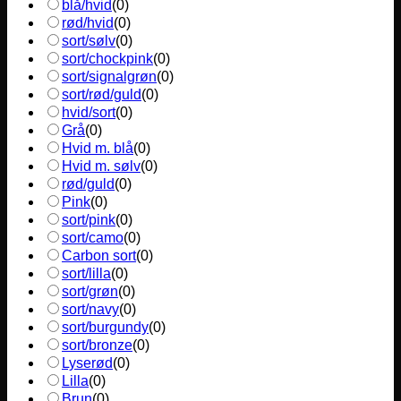
blå/hvid
(
0
)
rød/hvid
(
0
)
sort/sølv
(
0
)
sort/chockpink
(
0
)
sort/signalgrøn
(
0
)
sort/rød/guld
(
0
)
hvid/sort
(
0
)
Grå
(
0
)
Hvid m. blå
(
0
)
Hvid m. sølv
(
0
)
rød/guld
(
0
)
Pink
(
0
)
sort/pink
(
0
)
sort/camo
(
0
)
Carbon sort
(
0
)
sort/lilla
(
0
)
sort/grøn
(
0
)
sort/navy
(
0
)
sort/burgundy
(
0
)
sort/bronze
(
0
)
Lyserød
(
0
)
Lilla
(
0
)
Brun
(
0
)