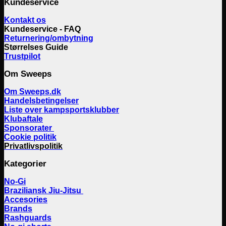
Kundeservice
Kontakt os
Kundeservice - FAQ
Returnering/ombytning
Størrelses Guide
Trustpilot
Om Sweeps
Om Sweeps.dk
Handelsbetingelser
Liste over kampsportsklubber
Klubaftale
Sponsorater
Cookie politik
Privatlivspolitik
Kategorier
No-Gi
Braziliansk Jiu-Jitsu
Accesories
Brands
Rashguards