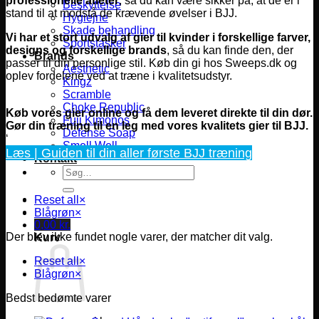
professionelle atleter
, så du kan være sikker på, at de er i
Beskyttelse
stand til at modstå de krævende øvelser i BJJ.
Hygiejne
Skade behandling
Vi har et stort udvalg af gier til kvinder i forskellige farver,
Sportstasker
designs og forskellige brands
, så du kan finde den, der
Brands
passer til din personlige stil. Køb din gi hos Sweeps.dk og
Aesthetic
oplev fordelene ved at træne i kvalitetsudstyr.
Kingz
Scramble
Choke Republic
Køb vores gier online og få dem leveret direkte til din dør.
Fuji Kimonos
Gør din træning til en leg med vores kvalitets gier til BJJ
.
Defense Soap
‘
Smell Well
Læs | Guiden til din aller første BJJ træning
Kontakt
Søg
efter:
Reset all
×
Blågrøn
×
0,00
kr.
Der blev ikke fundet nogle varer, der matcher dit valg.
Kurv
Reset all
×
Blågrøn
×
Bedst bedømte varer