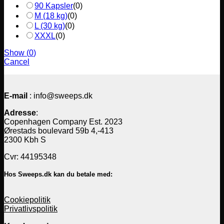
90 Kapsler
(
0
)
M (18 kg)
(
0
)
L (30 kg)
(
0
)
XXXL
(
0
)
Show
(
0
)
Cancel
E-mail
: info@sweeps.dk
Adresse
:
Copenhagen Company Est. 2023
Ørestads boulevard 59b 4,-413
2300 Kbh S
Cvr: 44195348
Hos Sweeps.dk kan du betale med:
Cookiepolitik
Privatlivspolitik