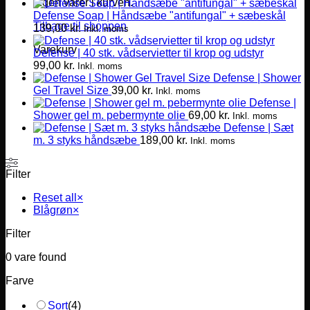
Ingen varer i kurven.
Defense Soap | Håndsæbe "antifungal" + sæbeskål
Tilbage til shoppen
139,00
kr.
Inkl. moms
Varekurv
Defense | 40 stk. vådservietter til krop og udstyr
99,00
kr.
Inkl. moms
Defense | Shower
Gel Travel Size
39,00
kr.
Inkl. moms
Defense |
Shower gel m. pebermynte olie
69,00
kr.
Inkl. moms
Defense | Sæt
m. 3 styks håndsæbe
189,00
kr.
Inkl. moms
Filter
Reset all
×
Blågrøn
×
Filter
0
vare found
Farve
Sort
(
4
)