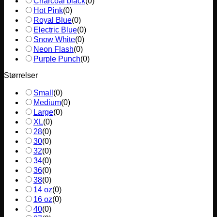
Charcoal black
(
0
)
Hot Pink
(
0
)
Royal Blue
(
0
)
Electric Blue
(
0
)
Snow White
(
0
)
Neon Flash
(
0
)
Purple Punch
(
0
)
Størrelser
Small
(
0
)
Medium
(
0
)
Large
(
0
)
XL
(
0
)
28
(
0
)
30
(
0
)
32
(
0
)
34
(
0
)
36
(
0
)
38
(
0
)
14 oz
(
0
)
16 oz
(
0
)
40
(
0
)