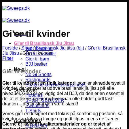
Fortsæt
til
indhold
Gi'er til kvinder
Menu
Gi’er til Brasiliansk Jiu Jitsu
Forside
/
Shop
/
Brasiliansk Jiu jitsu (bjj)
/
Gi'er til Brasiliansk
Gier til mænd
Jiu Jitsu
/
Gi'er til kvinder
Gi’er til kvinder
Filter
Gier til børn
BJJ bælter
No-gi
Gier til kvinder
No Gi Shorts
Rashguards
Gier til kvinder er en unik kategori
, som er skræddersyet til
Spats og kompressionsshorts
kvinder, der ønsker at udøve brasiliansk jiu jitsu på alle
Streetwear
niveauer. Gien er en vigtig del af BJJ, da den er en essentiel
Hoodies
del af et teknik program, hvor man ofte holder godt fast i
SPORTSBUKSER
dragten – derfor skal den være stærk!
Sweatshirts
T-Shirts
Vores gier er designet med fokus på komfort og pasform, så
kvinder kan føle sig trygge og godt tilpas, mens de træner.
Accessories
Gierne er lavet af kvalitetsmaterialer og er testet af
BJJ bælter