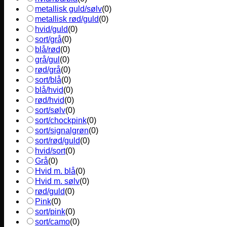
metallisk guld/sølv
(
0
)
metallisk rød/guld
(
0
)
hvid/guld
(
0
)
sort/grå
(
0
)
blå/rød
(
0
)
grå/gul
(
0
)
rød/grå
(
0
)
sort/blå
(
0
)
blå/hvid
(
0
)
rød/hvid
(
0
)
sort/sølv
(
0
)
sort/chockpink
(
0
)
sort/signalgrøn
(
0
)
sort/rød/guld
(
0
)
hvid/sort
(
0
)
Grå
(
0
)
Hvid m. blå
(
0
)
Hvid m. sølv
(
0
)
rød/guld
(
0
)
Pink
(
0
)
sort/pink
(
0
)
sort/camo
(
0
)