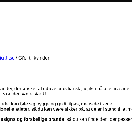
iu Jitsu
/
Gi'er til kvinder
vinder, der ønsker at udøve brasiliansk jiu jitsu på alle niveauer.
or skal den være stærk!
nder kan føle sig trygge og godt tilpas, mens de træner.
ionelle atleter
, så du kan være sikker på, at de er i stand til a
r, designs og forskellige brands
, så du kan finde den, der passer