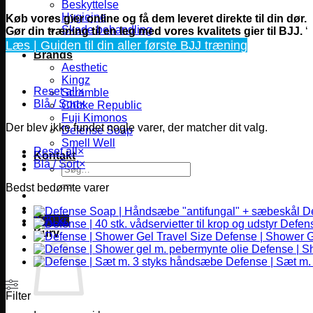
Beskyttelse
Hygiejne
Køb vores gier online og få dem leveret direkte til din dør.
Skade behandling
Gør din træning til en leg med vores kvalitets gier til BJJ
.
‘
Sportstasker
Læs | Guiden til din aller første BJJ træning
Brands
Aesthetic
Kingz
Reset all
×
Scramble
Blå / Sort
×
Choke Republic
Fuji Kimonos
Der blev ikke fundet nogle varer, der matcher dit valg.
Defense Soap
Smell Well
Reset all
×
Kontakt
Blå / Sort
×
Søg
efter:
Bedst bedømte varer
D
0,00
kr.
Defense
Kurv
Defense | Shower G
Defense | S
Defense | Sæt m.
Filter