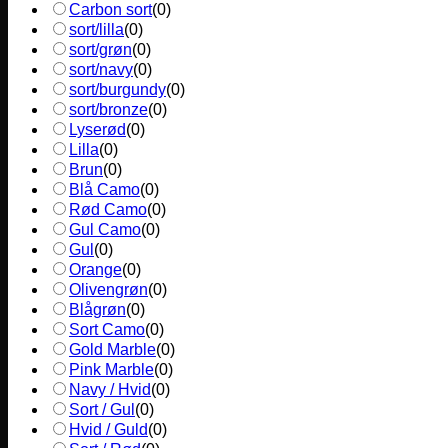
Carbon sort
(
0
)
sort/lilla
(
0
)
sort/grøn
(
0
)
sort/navy
(
0
)
sort/burgundy
(
0
)
sort/bronze
(
0
)
Lyserød
(
0
)
Lilla
(
0
)
Brun
(
0
)
Blå Camo
(
0
)
Rød Camo
(
0
)
Gul Camo
(
0
)
Gul
(
0
)
Orange
(
0
)
Olivengrøn
(
0
)
Blågrøn
(
0
)
Sort Camo
(
0
)
Gold Marble
(
0
)
Pink Marble
(
0
)
Navy / Hvid
(
0
)
Sort / Gul
(
0
)
Hvid / Guld
(
0
)