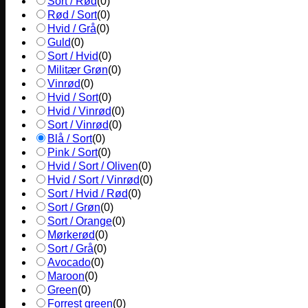
Sort / Rød
(
0
)
Rød / Sort
(
0
)
Hvid / Grå
(
0
)
Guld
(
0
)
Sort / Hvid
(
0
)
Militær Grøn
(
0
)
Vinrød
(
0
)
Hvid / Sort
(
0
)
Hvid / Vinrød
(
0
)
Sort / Vinrød
(
0
)
Blå / Sort
(
0
)
Pink / Sort
(
0
)
Hvid / Sort / Oliven
(
0
)
Hvid / Sort / Vinrød
(
0
)
Sort / Hvid / Rød
(
0
)
Sort / Grøn
(
0
)
Sort / Orange
(
0
)
Mørkerød
(
0
)
Sort / Grå
(
0
)
Avocado
(
0
)
Maroon
(
0
)
Green
(
0
)
Forrest green
(
0
)