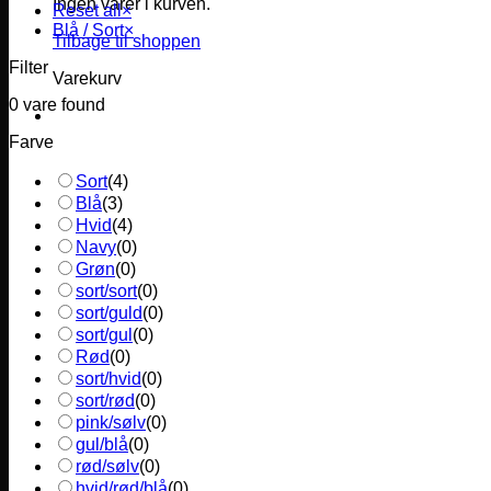
Ingen varer i kurven.
Reset all
×
Blå / Sort
×
Tilbage til shoppen
Filter
Varekurv
0
vare found
Farve
Sort
(
4
)
Blå
(
3
)
Hvid
(
4
)
Navy
(
0
)
Grøn
(
0
)
sort/sort
(
0
)
sort/guld
(
0
)
sort/gul
(
0
)
Rød
(
0
)
sort/hvid
(
0
)
sort/rød
(
0
)
pink/sølv
(
0
)
gul/blå
(
0
)
rød/sølv
(
0
)
hvid/rød/blå
(
0
)