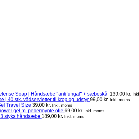
efense Soap | Håndsæbe "antifungal" + sæbeskål
139,00
kr.
Ink
 | 40 stk. vådservietter til krop og udstyr
99,00
kr.
Inkl. moms
el Travel Size
39,00
kr.
Inkl. moms
hower gel m. pebermynte olie
69,00
kr.
Inkl. moms
 3 styks håndsæbe
189,00
kr.
Inkl. moms