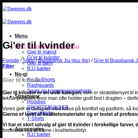
Fortsæt
til
indhold
Menu
Gi'er til kvinder
Gi’er til Brasiliansk Jiu Jitsu
Gier til mænd
Gi’er til kvinder
Forside
/
Shop
/
Brasiliansk Jiu jitsu (bjj)
/
Gi'er til Brasiliansk J
Gier til børn
Filter
BJJ bælter
No-gi
Gier til kvinder
No Gi Shorts
Rashguards
Spats og kompressionsshorts
Gier til kvinder er en unik kategori
, som er skræddersyet til k
Streetwear
teknik program, hvor man ofte holder godt fast i dragten – derf
Hoodies
SPORTSBUKSER
Vores gier er designet med fokus på komfort og pasform, så kvi
Sweatshirts
Gierne er lavet af kvalitetsmaterialer og er testet af profess
T-Shirts
Vi har et stort udvalg af gier til kvinder i forskellige farve
Accessories
fordelene ved at træne i kvalitetsudstyr.
BJJ bælter