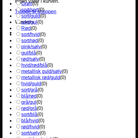
Ingen varer i kurven.
Grøn
(
0
)
sort/sort
(
0
)
Tilbage til shoppen
sort/guld
(
0
)
sort/gul
(
0
)
Varekurv
Rød
(
0
)
sort/hvid
(
0
)
sort/rød
(
0
)
pink/sølv
(
0
)
gul/blå
(
0
)
rød/sølv
(
0
)
hvid/rød/blå
(
0
)
metallisk guld/sølv
(
0
)
metallisk rød/guld
(
0
)
hvid/guld
(
0
)
sort/grå
(
0
)
blå/rød
(
0
)
grå/gul
(
0
)
rød/grå
(
0
)
sort/blå
(
0
)
blå/hvid
(
0
)
rød/hvid
(
0
)
sort/sølv
(
0
)