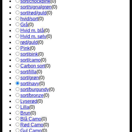
sort/chockpink
(
0
)
sort/signalgrøn
(
0
)
sort/rød/guld
(
0
)
hvid/sort
(
0
)
Grå
(
0
)
Hvid m. blå
(
0
)
Hvid m. sølv
(
0
)
rød/guld
(
0
)
Pink
(
0
)
sort/pink
(
0
)
sort/camo
(
0
)
Carbon sort
(
0
)
sort/lilla
(
0
)
sort/grøn
(
0
)
sort/navy
(
0
)
sort/burgundy
(
0
)
sort/bronze
(
0
)
Lyserød
(
0
)
Lilla
(
0
)
Brun
(
0
)
Blå Camo
(
0
)
Rød Camo
(
0
)
Gul Camo
(
0
)