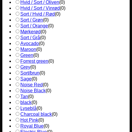
Hvid / Sort / Oliven
(
0
)
Hvid / Sort / Vinrød
(
0
)
Sort / Hvid / Rød
(
0
)
Sort / Grøn
(
0
)
Sort / Orange
(
0
)
Mørkerød
(
0
)
Sort / Grå
(
0
)
Avocado
(
0
)
Maroon
(
0
)
Green
(
0
)
Forrest green
(
0
)
Grey
(
0
)
Sort/brun
(
0
)
Sage
(
0
)
Noise Red
(
0
)
Noise Black
(
0
)
Tan
(
0
)
black
(
0
)
Lyseblå
(
0
)
Charcoal black
(
0
)
Hot Pink
(
0
)
Royal Blue
(
0
)
Electric Blue
(
0
)