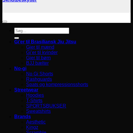
Søg
efter:
Gi’er til Brasiliansk Jiu Jitsu
Gier til mænd
Gi’er til kvinder
Gier til børn
BJJ bælter
No-gi
No Gi Shorts
Rashguards
Spats og kompressionsshorts
Streetwear
Hoodies
T-Shirts
SPORTSBUKSER
Sweatshirts
Brands
Aesthetic
Kingz
Scramble