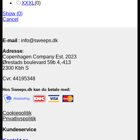
XXXL
(
0
)
Show
(
0
)
Cancel
E-mail
: info@sweeps.dk
Adresse
:
Copenhagen Company Est. 2023
Ørestads boulevard 59b 4,-413
2300 Kbh S
Cvr: 44195348
Hos Sweeps.dk kan du betale med:
Cookiepolitik
Privatlivspolitik
Kundeservice