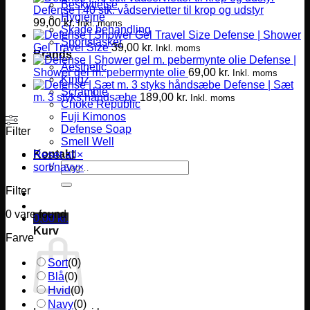
Beskyttelse
Defense | 40 stk. vådservietter til krop og udstyr
Hygiejne
99,00
kr.
Inkl. moms
Skade behandling
Defense | Shower
Sportstasker
Gel Travel Size
39,00
kr.
Inkl. moms
Brands
Defense |
Aesthetic
Shower gel m. pebermynte olie
69,00
kr.
Inkl. moms
Kingz
Defense | Sæt
Scramble
m. 3 styks håndsæbe
189,00
kr.
Inkl. moms
Choke Republic
Fuji Kimonos
Defense Soap
Filter
Smell Well
Kontakt
Reset all
×
Søg
sort/navy
×
efter:
Filter
0
vare found
0,00
kr.
Kurv
Farve
Sort
(
0
)
Blå
(
0
)
Hvid
(
0
)
Navy
(
0
)