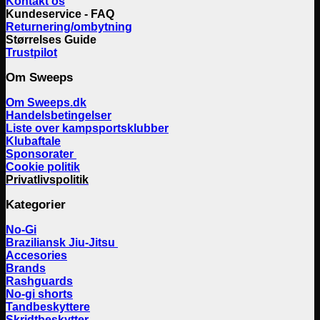
Kontakt os
Kundeservice - FAQ
Returnering/ombytning
Størrelses Guide
Trustpilot
Om Sweeps
Om Sweeps.dk
Handelsbetingelser
Liste over kampsportsklubber
Klubaftale
Sponsorater
Cookie politik
Privatlivspolitik
Kategorier
No-Gi
Braziliansk Jiu-Jitsu
Accesories
Brands
Rashguards
No-gi shorts
Tandbeskyttere
Skridtbeskytter