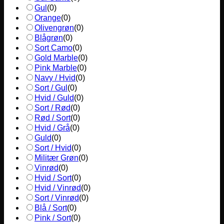
Gul
(
0
)
Orange
(
0
)
Olivengrøn
(
0
)
Blågrøn
(
0
)
Sort Camo
(
0
)
Gold Marble
(
0
)
Pink Marble
(
0
)
Navy / Hvid
(
0
)
Sort / Gul
(
0
)
Hvid / Guld
(
0
)
Sort / Rød
(
0
)
Rød / Sort
(
0
)
Hvid / Grå
(
0
)
Guld
(
0
)
Sort / Hvid
(
0
)
Militær Grøn
(
0
)
Vinrød
(
0
)
Hvid / Sort
(
0
)
Hvid / Vinrød
(
0
)
Sort / Vinrød
(
0
)
Blå / Sort
(
0
)
Pink / Sort
(
0
)