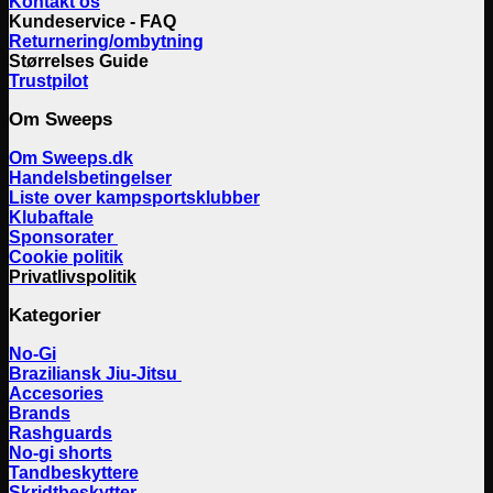
Kontakt os
Kundeservice - FAQ
Returnering/ombytning
Størrelses Guide
Trustpilot
Om Sweeps
Om Sweeps.dk
Handelsbetingelser
Liste over kampsportsklubber
Klubaftale
Sponsorater
Cookie politik
Privatlivspolitik
Kategorier
No-Gi
Braziliansk Jiu-Jitsu
Accesories
Brands
Rashguards
No-gi shorts
Tandbeskyttere
Skridtbeskytter