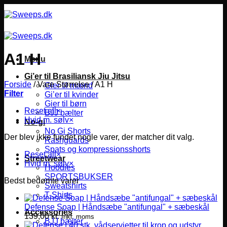
Fortsæt
til
indhold
A1 H
Menu
Gi’er til Brasiliansk Jiu Jitsu
Forside
/
Vare Størrelse
/
A1 H
Gier til mænd
Filter
Gi’er til kvinder
Gier til børn
Reset all
×
BJJ bælter
Hvid m. sølv
×
No-gi
No Gi Shorts
Der blev ikke fundet nogle varer, der matcher dit valg.
Rashguards
Spats og kompressionsshorts
Reset all
×
Streetwear
Hvid m. sølv
×
Hoodies
SPORTSBUKSER
Bedst bedømte varer
Sweatshirts
T-Shirts
Defense Soap | Håndsæbe "antifungal" + sæbeskål
Accessories
139,00
kr.
Inkl. moms
BJJ bælter