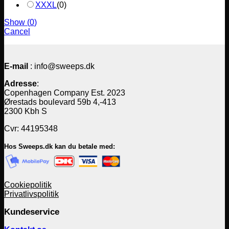
XXXL
(
0
)
Show
(
0
)
Cancel
E-mail
: info@sweeps.dk
Adresse
:
Copenhagen Company Est. 2023
Ørestads boulevard 59b 4,-413
2300 Kbh S
Cvr: 44195348
Hos Sweeps.dk kan du betale med:
Cookiepolitik
Privatlivspolitik
Kundeservice