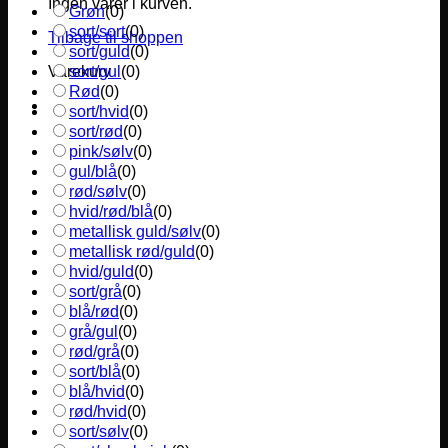
Ingen varer i kurven.
Grøn
(
0
)
sort/sort
(
0
)
Tilbage til shoppen
sort/guld
(
0
)
sort/gul
(
0
)
Varekurv
Rød
(
0
)
sort/hvid
(
0
)
sort/rød
(
0
)
pink/sølv
(
0
)
gul/blå
(
0
)
rød/sølv
(
0
)
hvid/rød/blå
(
0
)
metallisk guld/sølv
(
0
)
metallisk rød/guld
(
0
)
hvid/guld
(
0
)
sort/grå
(
0
)
blå/rød
(
0
)
grå/gul
(
0
)
rød/grå
(
0
)
sort/blå
(
0
)
blå/hvid
(
0
)
rød/hvid
(
0
)
sort/sølv
(
0
)