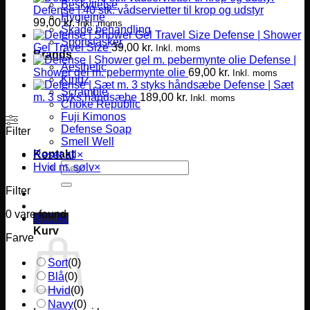
Beskyttelse
Defense | 40 stk. vådservietter til krop og udstyr
Hygiejne
99,00
kr.
Inkl. moms
Skade behandling
Defense | Shower
Sportstasker
Gel Travel Size
39,00
kr.
Inkl. moms
Brands
Defense |
Aesthetic
Shower gel m. pebermynte olie
69,00
kr.
Inkl. moms
Kingz
Defense | Sæt
Scramble
m. 3 styks håndsæbe
189,00
kr.
Inkl. moms
Choke Republic
Fuji Kimonos
Defense Soap
Filter
Smell Well
Kontakt
Reset all
×
Søg
Hvid m. sølv
×
efter:
Filter
0
vare found
0,00
kr.
Kurv
Farve
Sort
(
0
)
Blå
(
0
)
Hvid
(
0
)
Navy
(
0
)