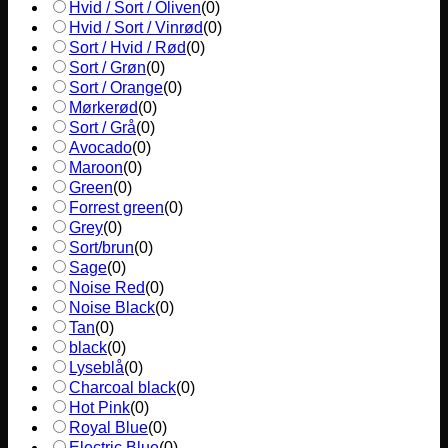
Hvid / Sort / Oliven
(
0
)
Hvid / Sort / Vinrød
(
0
)
Sort / Hvid / Rød
(
0
)
Sort / Grøn
(
0
)
Sort / Orange
(
0
)
Mørkerød
(
0
)
Sort / Grå
(
0
)
Avocado
(
0
)
Maroon
(
0
)
Green
(
0
)
Forrest green
(
0
)
Grey
(
0
)
Sort/brun
(
0
)
Sage
(
0
)
Noise Red
(
0
)
Noise Black
(
0
)
Tan
(
0
)
black
(
0
)
Lyseblå
(
0
)
Charcoal black
(
0
)
Hot Pink
(
0
)
Royal Blue
(
0
)
Electric Blue
(
0
)