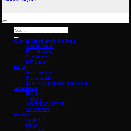
Søg
efter:
Gi’er til Brasiliansk Jiu Jitsu
Gier til mænd
Gi’er til kvinder
Gier til børn
BJJ bælter
No-gi
No Gi Shorts
Rashguards
Spats og kompressionsshorts
Streetwear
Hoodies
T-Shirts
SPORTSBUKSER
Sweatshirts
Brands
Aesthetic
Kingz
Scramble