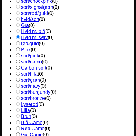
sort/chockpink
(
0
)
sort/signalgrøn
(
0
)
sort/rød/guld
(
0
)
hvid/sort
(
0
)
Grå
(
0
)
Hvid m. blå
(
0
)
Hvid m. sølv
(
0
)
rød/guld
(
0
)
Pink
(
0
)
sort/pink
(
0
)
sort/camo
(
0
)
Carbon sort
(
0
)
sort/lilla
(
0
)
sort/grøn
(
0
)
sort/navy
(
0
)
sort/burgundy
(
0
)
sort/bronze
(
0
)
Lyserød
(
0
)
Lilla
(
0
)
Brun
(
0
)
Blå Camo
(
0
)
Rød Camo
(
0
)
Gul Camo
(
0
)