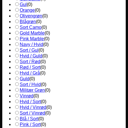
Gul
(
0
)
Orange
(
0
)
Olivengrøn
(
0
)
Blågrøn
(
0
)
Sort Camo
(
0
)
Gold Marble
(
0
)
Pink Marble
(
0
)
Navy / Hvid
(
0
)
Sort / Gul
(
0
)
Hvid / Guld
(
0
)
Sort / Rød
(
0
)
Rød / Sort
(
0
)
Hvid / Grå
(
0
)
Guld
(
0
)
Sort / Hvid
(
0
)
Militær Grøn
(
0
)
Vinrød
(
0
)
Hvid / Sort
(
0
)
Hvid / Vinrød
(
0
)
Sort / Vinrød
(
0
)
Blå / Sort
(
0
)
Pink / Sort
(
0
)