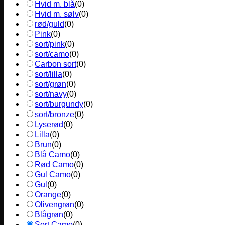
Hvid m. blå
(
0
)
Hvid m. sølv
(
0
)
rød/guld
(
0
)
Pink
(
0
)
sort/pink
(
0
)
sort/camo
(
0
)
Carbon sort
(
0
)
sort/lilla
(
0
)
sort/grøn
(
0
)
sort/navy
(
0
)
sort/burgundy
(
0
)
sort/bronze
(
0
)
Lyserød
(
0
)
Lilla
(
0
)
Brun
(
0
)
Blå Camo
(
0
)
Rød Camo
(
0
)
Gul Camo
(
0
)
Gul
(
0
)
Orange
(
0
)
Olivengrøn
(
0
)
Blågrøn
(
0
)
Sort Camo
(
0
)