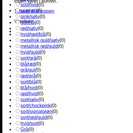
Ingen varer i kurven.
sort/hvid
(
0
)
sort/rød
(
0
)
Tilbage til shoppen
pink/sølv
(
0
)
Varekurv
gul/blå
(
0
)
rød/sølv
(
0
)
hvid/rød/blå
(
0
)
metallisk guld/sølv
(
0
)
metallisk rød/guld
(
0
)
hvid/guld
(
0
)
sort/grå
(
0
)
blå/rød
(
0
)
grå/gul
(
0
)
rød/grå
(
0
)
sort/blå
(
0
)
blå/hvid
(
0
)
rød/hvid
(
0
)
sort/sølv
(
0
)
sort/chockpink
(
0
)
sort/signalgrøn
(
0
)
sort/rød/guld
(
0
)
hvid/sort
(
0
)
Grå
(
0
)