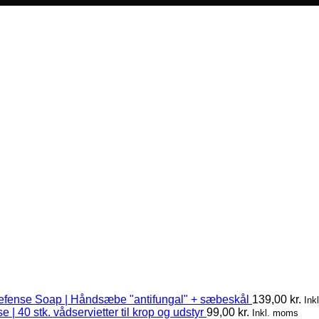
efense Soap | Håndsæbe "antifungal" + sæbeskål
139,00
kr.
Ink
 | 40 stk. vådservietter til krop og udstyr
99,00
kr.
Inkl. moms