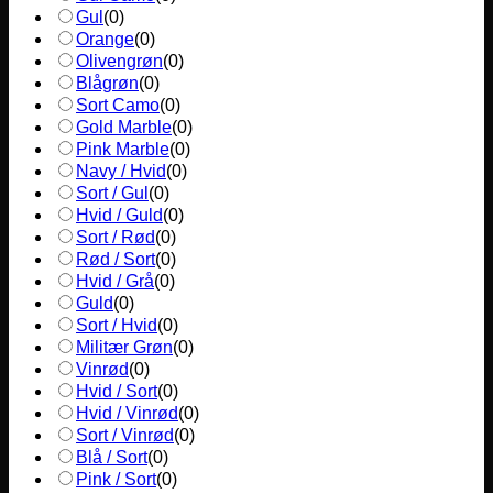
Gul
(
0
)
Orange
(
0
)
Olivengrøn
(
0
)
Blågrøn
(
0
)
Sort Camo
(
0
)
Gold Marble
(
0
)
Pink Marble
(
0
)
Navy / Hvid
(
0
)
Sort / Gul
(
0
)
Hvid / Guld
(
0
)
Sort / Rød
(
0
)
Rød / Sort
(
0
)
Hvid / Grå
(
0
)
Guld
(
0
)
Sort / Hvid
(
0
)
Militær Grøn
(
0
)
Vinrød
(
0
)
Hvid / Sort
(
0
)
Hvid / Vinrød
(
0
)
Sort / Vinrød
(
0
)
Blå / Sort
(
0
)
Pink / Sort
(
0
)