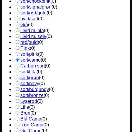
sort/chockpink
(
0
)
sort/signalgrøn
(
0
)
sort/rød/guld
(
0
)
hvid/sort
(
0
)
Grå
(
0
)
Hvid m. blå
(
0
)
Hvid m. sølv
(
0
)
rød/guld
(
0
)
Pink
(
0
)
sort/pink
(
0
)
sort/camo
(
0
)
Carbon sort
(
0
)
sort/lilla
(
0
)
sort/grøn
(
0
)
sort/navy
(
0
)
sort/burgundy
(
0
)
sort/bronze
(
0
)
Lyserød
(
0
)
Lilla
(
0
)
Brun
(
0
)
Blå Camo
(
0
)
Rød Camo
(
0
)
Gul Camo
(
0
)