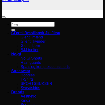
Søg
efter:
Gi’er til Brasiliansk Jiu Jitsu
Gier til mænd
Gi’er til kvinder
Gier til børn
BJJ bælter
No-gi
No Gi Shorts
Rashguards
Spats og kompressionsshorts
Streetwear
Hoodies
T-Shirts
SPORTSBUKSER
Sweatshirts
Brands
Aesthetic
Kingz
Scramble