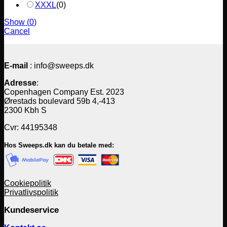
XXXL
(
0
)
Show
(
0
)
Cancel
E-mail
: info@sweeps.dk
Adresse
:
Copenhagen Company Est. 2023
Ørestads boulevard 59b 4,-413
2300 Kbh S
Cvr: 44195348
Hos Sweeps.dk kan du betale med:
Cookiepolitik
Privatlivspolitik
Kundeservice