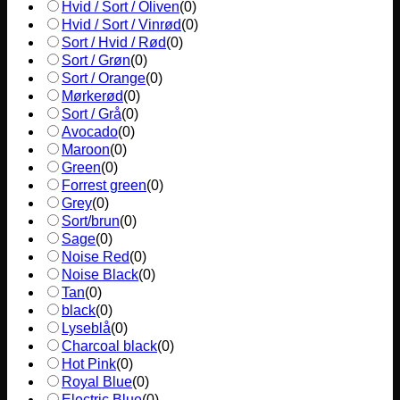
Hvid / Sort / Oliven
(
0
)
Hvid / Sort / Vinrød
(
0
)
Sort / Hvid / Rød
(
0
)
Sort / Grøn
(
0
)
Sort / Orange
(
0
)
Mørkerød
(
0
)
Sort / Grå
(
0
)
Avocado
(
0
)
Maroon
(
0
)
Green
(
0
)
Forrest green
(
0
)
Grey
(
0
)
Sort/brun
(
0
)
Sage
(
0
)
Noise Red
(
0
)
Noise Black
(
0
)
Tan
(
0
)
black
(
0
)
Lyseblå
(
0
)
Charcoal black
(
0
)
Hot Pink
(
0
)
Royal Blue
(
0
)
Electric Blue
(
0
)