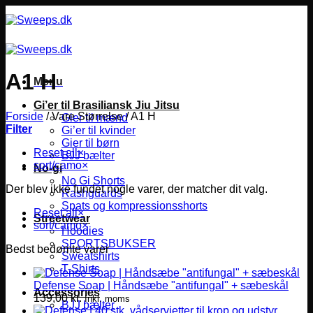
Fortsæt
til
indhold
A1 H
Menu
Gi’er til Brasiliansk Jiu Jitsu
Forside
/
Vare Størrelse
/
A1 H
Gier til mænd
Filter
Gi’er til kvinder
Gier til børn
Reset all
×
BJJ bælter
sort/camo
×
No-gi
No Gi Shorts
Der blev ikke fundet nogle varer, der matcher dit valg.
Rashguards
Spats og kompressionsshorts
Reset all
×
Streetwear
sort/camo
×
Hoodies
SPORTSBUKSER
Bedst bedømte varer
Sweatshirts
T-Shirts
Defense Soap | Håndsæbe "antifungal" + sæbeskål
Accessories
139,00
kr.
Inkl. moms
BJJ bælter