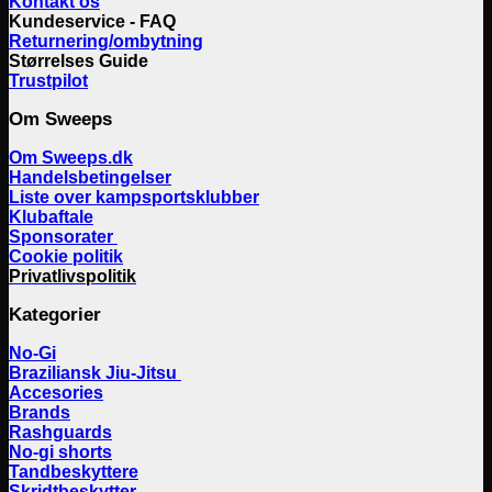
Kontakt os
Kundeservice - FAQ
Returnering/ombytning
Størrelses Guide
Trustpilot
Om Sweeps
Om Sweeps.dk
Handelsbetingelser
Liste over kampsportsklubber
Klubaftale
Sponsorater
Cookie politik
Privatlivspolitik
Kategorier
No-Gi
Braziliansk Jiu-Jitsu
Accesories
Brands
Rashguards
No-gi shorts
Tandbeskyttere
Skridtbeskytter