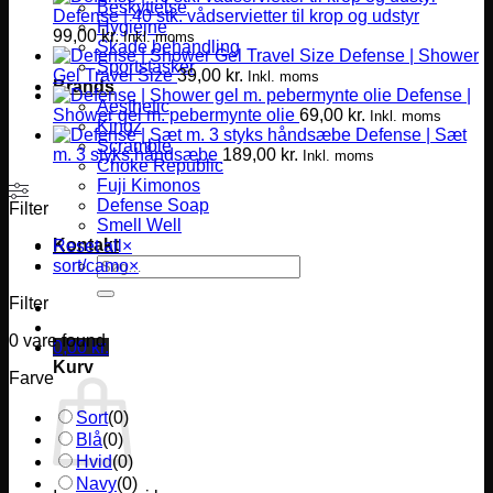
Beskyttelse
Defense | 40 stk. vådservietter til krop og udstyr
Hygiejne
99,00
kr.
Inkl. moms
Skade behandling
Defense | Shower
Sportstasker
Gel Travel Size
39,00
kr.
Inkl. moms
Brands
Defense |
Aesthetic
Shower gel m. pebermynte olie
69,00
kr.
Inkl. moms
Kingz
Defense | Sæt
Scramble
m. 3 styks håndsæbe
189,00
kr.
Inkl. moms
Choke Republic
Fuji Kimonos
Defense Soap
Filter
Smell Well
Kontakt
Reset all
×
Søg
sort/camo
×
efter:
Filter
0
vare found
0,00
kr.
Kurv
Farve
Sort
(
0
)
Blå
(
0
)
Hvid
(
0
)
Navy
(
0
)