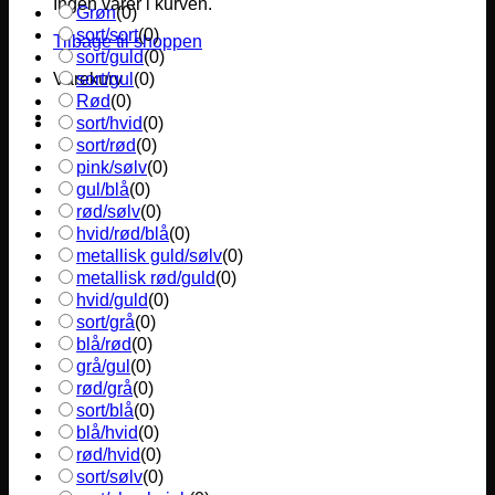
Ingen varer i kurven.
Grøn
(
0
)
sort/sort
(
0
)
Tilbage til shoppen
sort/guld
(
0
)
sort/gul
(
0
)
Varekurv
Rød
(
0
)
sort/hvid
(
0
)
sort/rød
(
0
)
pink/sølv
(
0
)
gul/blå
(
0
)
rød/sølv
(
0
)
hvid/rød/blå
(
0
)
metallisk guld/sølv
(
0
)
metallisk rød/guld
(
0
)
hvid/guld
(
0
)
sort/grå
(
0
)
blå/rød
(
0
)
grå/gul
(
0
)
rød/grå
(
0
)
sort/blå
(
0
)
blå/hvid
(
0
)
rød/hvid
(
0
)
sort/sølv
(
0
)