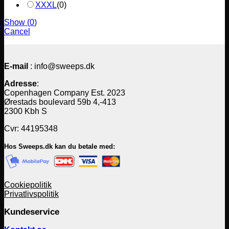
XXXL
(
0
)
Show
(
0
)
Cancel
E-mail
: info@sweeps.dk
Adresse
:
Copenhagen Company Est. 2023
Ørestads boulevard 59b 4,-413
2300 Kbh S
Cvr: 44195348
Hos Sweeps.dk kan du betale med:
Cookiepolitik
Privatlivspolitik
Kundeservice