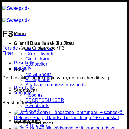
Fortsæt
til
indhold
F3
Menu
Gi’er til Brasiliansk Jiu Jitsu
Forside
/
Vare Gi størrelse
/
F3
Gier til mænd
Filter
Gi’er til kvinder
Gier til børn
Reset all
×
BJJ bælter
sort/gul
×
No-gi
No Gi Shorts
Der blev ikke fundet nogle varer, der matcher dit valg.
Rashguards
Spats og kompressionsshorts
Reset all
×
Streetwear
sort/gul
×
Hoodies
SPORTSBUKSER
Bedst bedømte varer
Sweatshirts
T-Shirts
Defense Soap | Håndsæbe "antifungal" + sæbeskål
Accessories
139,00
kr.
Inkl. moms
BJJ bælter