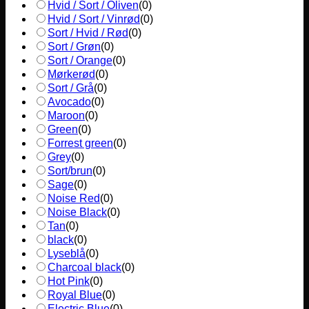
Hvid / Sort / Oliven
(
0
)
Hvid / Sort / Vinrød
(
0
)
Sort / Hvid / Rød
(
0
)
Sort / Grøn
(
0
)
Sort / Orange
(
0
)
Mørkerød
(
0
)
Sort / Grå
(
0
)
Avocado
(
0
)
Maroon
(
0
)
Green
(
0
)
Forrest green
(
0
)
Grey
(
0
)
Sort/brun
(
0
)
Sage
(
0
)
Noise Red
(
0
)
Noise Black
(
0
)
Tan
(
0
)
black
(
0
)
Lyseblå
(
0
)
Charcoal black
(
0
)
Hot Pink
(
0
)
Royal Blue
(
0
)
Electric Blue
(
0
)