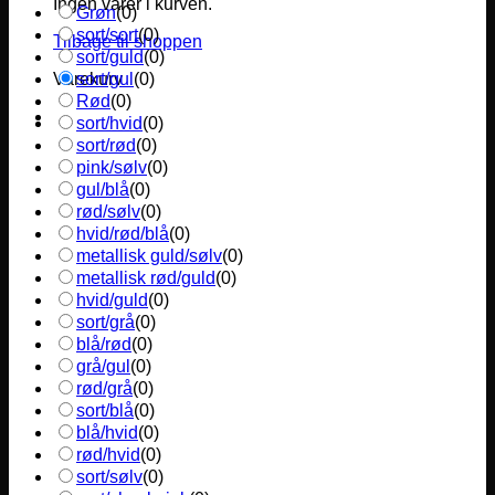
Ingen varer i kurven.
Grøn
(
0
)
sort/sort
(
0
)
Tilbage til shoppen
sort/guld
(
0
)
sort/gul
(
0
)
Varekurv
Rød
(
0
)
sort/hvid
(
0
)
sort/rød
(
0
)
pink/sølv
(
0
)
gul/blå
(
0
)
rød/sølv
(
0
)
hvid/rød/blå
(
0
)
metallisk guld/sølv
(
0
)
metallisk rød/guld
(
0
)
hvid/guld
(
0
)
sort/grå
(
0
)
blå/rød
(
0
)
grå/gul
(
0
)
rød/grå
(
0
)
sort/blå
(
0
)
blå/hvid
(
0
)
rød/hvid
(
0
)
sort/sølv
(
0
)