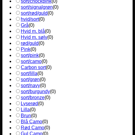
sort/chockpink
(
0
)
sort/signalgrøn
(
0
)
sort/rød/guld
(
0
)
hvid/sort
(
0
)
Grå
(
0
)
Hvid m. blå
(
0
)
Hvid m. sølv
(
0
)
rød/guld
(
0
)
Pink
(
0
)
sort/pink
(
0
)
sort/camo
(
0
)
Carbon sort
(
0
)
sort/lilla
(
0
)
sort/grøn
(
0
)
sort/navy
(
0
)
sort/burgundy
(
0
)
sort/bronze
(
0
)
Lyserød
(
0
)
Lilla
(
0
)
Brun
(
0
)
Blå Camo
(
0
)
Rød Camo
(
0
)
Gul Camo
(
0
)