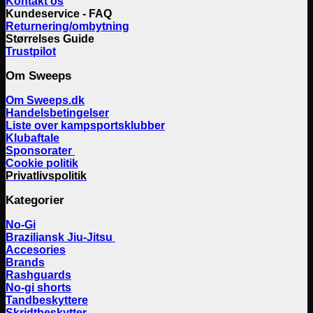
Kontakt os
Kundeservice - FAQ
Returnering/ombytning
Størrelses Guide
Trustpilot
Om Sweeps
Om Sweeps.dk
Handelsbetingelser
Liste over kampsportsklubber
Klubaftale
Sponsorater
Cookie politik
Privatlivspolitik
Kategorier
No-Gi
Braziliansk Jiu-Jitsu
Accesories
Brands
Rashguards
No-gi shorts
Tandbeskyttere
Skridtbeskytter