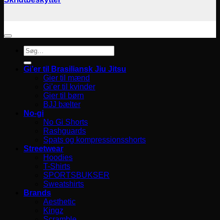
Søg
efter:
Gi’er til Brasiliansk Jiu Jitsu
Gier til mænd
Gi’er til kvinder
Gier til børn
BJJ bælter
No-gi
No Gi Shorts
Rashguards
Spats og kompressionsshorts
Streetwear
Hoodies
T-Shirts
SPORTSBUKSER
Sweatshirts
Brands
Aesthetic
Kingz
Scramble