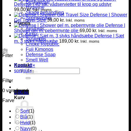
Beskyttelse
Defense | 40 stk. vådservietter til krop og udstyr
Hygiejne
99,00
kr.
Inkl. moms
Skade behandling
Defense | Shower
Sportstasker
Gel Travel Size
39,00
kr.
Inkl. moms
Brands
Defense |
Aesthetic
Shower gel m. pebermynte olie
69,00
kr.
Inkl. moms
Kingz
Defense | Sæt
Scramble
m. 3 styks håndsæbe
189,00
kr.
Inkl. moms
Choke Republic
Fuji Kimonos
Defense Soap
Filter
Smell Well
Kontakt
Reset all
×
Søg
sort/gul
×
efter:
Filter
0
vare found
0,00
kr.
Kurv
Farve
Sort
(
1
)
Blå
(
1
)
Hvid
(
1
)
Navy
(
0
)