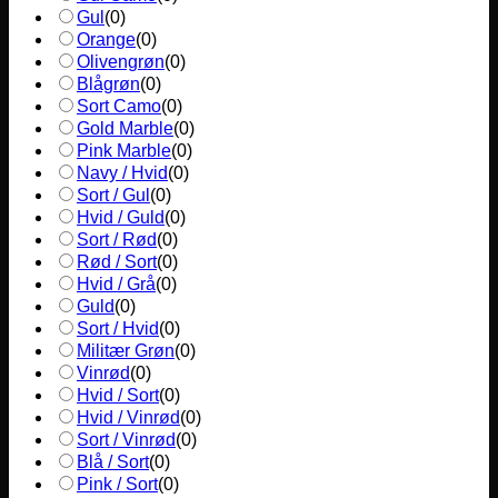
Gul
(
0
)
Orange
(
0
)
Olivengrøn
(
0
)
Blågrøn
(
0
)
Sort Camo
(
0
)
Gold Marble
(
0
)
Pink Marble
(
0
)
Navy / Hvid
(
0
)
Sort / Gul
(
0
)
Hvid / Guld
(
0
)
Sort / Rød
(
0
)
Rød / Sort
(
0
)
Hvid / Grå
(
0
)
Guld
(
0
)
Sort / Hvid
(
0
)
Militær Grøn
(
0
)
Vinrød
(
0
)
Hvid / Sort
(
0
)
Hvid / Vinrød
(
0
)
Sort / Vinrød
(
0
)
Blå / Sort
(
0
)
Pink / Sort
(
0
)