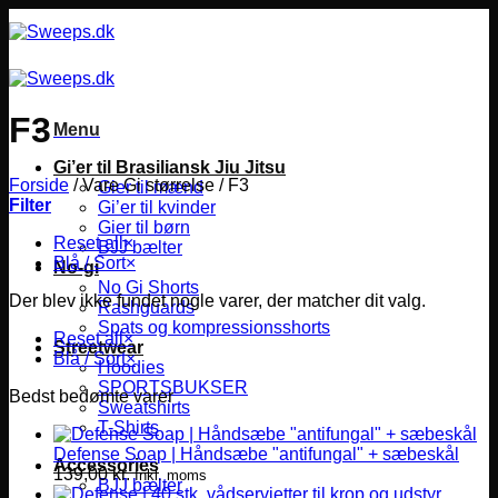
Fortsæt
til
indhold
F3
Menu
Gi’er til Brasiliansk Jiu Jitsu
Forside
/
Vare Gi størrelse
/
F3
Gier til mænd
Filter
Gi’er til kvinder
Gier til børn
Reset all
×
BJJ bælter
Blå / Sort
×
No-gi
No Gi Shorts
Der blev ikke fundet nogle varer, der matcher dit valg.
Rashguards
Spats og kompressionsshorts
Reset all
×
Streetwear
Blå / Sort
×
Hoodies
SPORTSBUKSER
Bedst bedømte varer
Sweatshirts
T-Shirts
Defense Soap | Håndsæbe "antifungal" + sæbeskål
Accessories
139,00
kr.
Inkl. moms
BJJ bælter