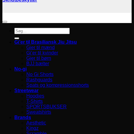
Søg
efter:
Gi’er til Brasiliansk Jiu Jitsu
Gier til mænd
Gi’er til kvinder
Gier til børn
BJJ bælter
No-gi
No Gi Shorts
Rashguards
Spats og kompressionsshorts
Streetwear
Hoodies
T-Shirts
SPORTSBUKSER
Sweatshirts
Brands
Aesthetic
Kingz
Scramble