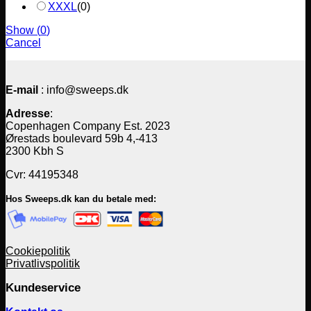
XXXL
(
0
)
Show
(
0
)
Cancel
E-mail
: info@sweeps.dk
Adresse
:
Copenhagen Company Est. 2023
Ørestads boulevard 59b 4,-413
2300 Kbh S
Cvr: 44195348
Hos Sweeps.dk kan du betale med:
Cookiepolitik
Privatlivspolitik
Kundeservice