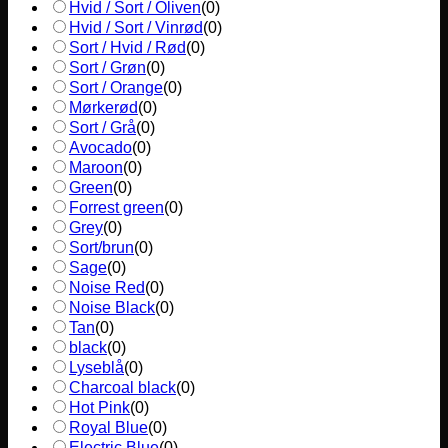
Hvid / Sort / Oliven
(
0
)
Hvid / Sort / Vinrød
(
0
)
Sort / Hvid / Rød
(
0
)
Sort / Grøn
(
0
)
Sort / Orange
(
0
)
Mørkerød
(
0
)
Sort / Grå
(
0
)
Avocado
(
0
)
Maroon
(
0
)
Green
(
0
)
Forrest green
(
0
)
Grey
(
0
)
Sort/brun
(
0
)
Sage
(
0
)
Noise Red
(
0
)
Noise Black
(
0
)
Tan
(
0
)
black
(
0
)
Lyseblå
(
0
)
Charcoal black
(
0
)
Hot Pink
(
0
)
Royal Blue
(
0
)
Electric Blue
(
0
)