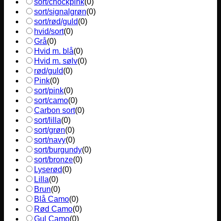
sort/chockpink
(
0
)
sort/signalgrøn
(
0
)
sort/rød/guld
(
0
)
hvid/sort
(
0
)
Grå
(
0
)
Hvid m. blå
(
0
)
Hvid m. sølv
(
0
)
rød/guld
(
0
)
Pink
(
0
)
sort/pink
(
0
)
sort/camo
(
0
)
Carbon sort
(
0
)
sort/lilla
(
0
)
sort/grøn
(
0
)
sort/navy
(
0
)
sort/burgundy
(
0
)
sort/bronze
(
0
)
Lyserød
(
0
)
Lilla
(
0
)
Brun
(
0
)
Blå Camo
(
0
)
Rød Camo
(
0
)
Gul Camo
(
0
)