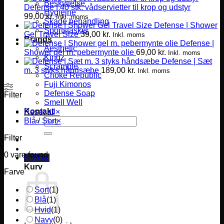
Beskyttelse
Defense | 40 stk. vådservietter til krop og udstyr
Hygiejne
99,00
kr.
Inkl. moms
Skade behandling
Defense | Shower
Sportstasker
Gel Travel Size
39,00
kr.
Inkl. moms
Brands
Defense |
Aesthetic
Shower gel m. pebermynte olie
69,00
kr.
Inkl. moms
Kingz
Defense | Sæt
Scramble
m. 3 styks håndsæbe
189,00
kr.
Inkl. moms
Choke Republic
Fuji Kimonos
Defense Soap
Filter
Smell Well
Kontakt
Reset all
×
Søg
Blå / Sort
×
efter:
Filter
0
vare found
0,00
kr.
Kurv
Farve
Sort
(
1
)
Blå
(
1
)
Hvid
(
1
)
Navy
(
0
)