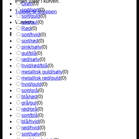
Ingen varer i kurven.
Grøn
(
0
)
sort/sort
(
0
)
Tilbage til shoppen
sort/guld
(
0
)
sort/gul
(
0
)
Varekurv
Rød
(
0
)
sort/hvid
(
0
)
sort/rød
(
0
)
pink/sølv
(
0
)
gul/blå
(
0
)
rød/sølv
(
0
)
hvid/rød/blå
(
0
)
metallisk guld/sølv
(
0
)
metallisk rød/guld
(
0
)
hvid/guld
(
0
)
sort/grå
(
0
)
blå/rød
(
0
)
grå/gul
(
0
)
rød/grå
(
0
)
sort/blå
(
0
)
blå/hvid
(
0
)
rød/hvid
(
0
)
sort/sølv
(
0
)