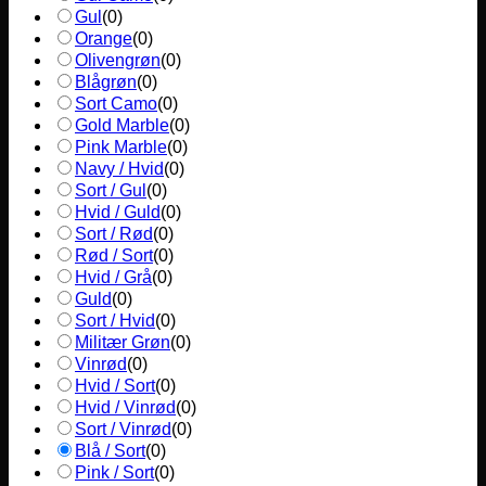
Gul
(
0
)
Orange
(
0
)
Olivengrøn
(
0
)
Blågrøn
(
0
)
Sort Camo
(
0
)
Gold Marble
(
0
)
Pink Marble
(
0
)
Navy / Hvid
(
0
)
Sort / Gul
(
0
)
Hvid / Guld
(
0
)
Sort / Rød
(
0
)
Rød / Sort
(
0
)
Hvid / Grå
(
0
)
Guld
(
0
)
Sort / Hvid
(
0
)
Militær Grøn
(
0
)
Vinrød
(
0
)
Hvid / Sort
(
0
)
Hvid / Vinrød
(
0
)
Sort / Vinrød
(
0
)
Blå / Sort
(
0
)
Pink / Sort
(
0
)