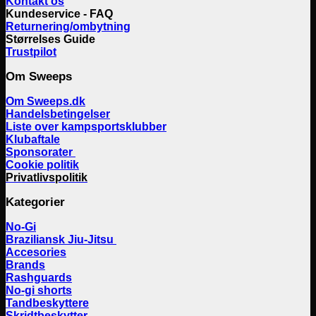
Kontakt os
Kundeservice - FAQ
Returnering/ombytning
Størrelses Guide
Trustpilot
Om Sweeps
Om Sweeps.dk
Handelsbetingelser
Liste over kampsportsklubber
Klubaftale
Sponsorater
Cookie politik
Privatlivspolitik
Kategorier
No-Gi
Braziliansk Jiu-Jitsu
Accesories
Brands
Rashguards
No-gi shorts
Tandbeskyttere
Skridtbeskytter