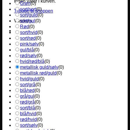
Ingen varer i kurven.
Grøn
(
0
)
sort/sort
(
0
)
Tilbage til shoppen
sort/guld
(
0
)
sort/gul
(
0
)
Varekurv
Rød
(
0
)
sort/hvid
(
0
)
sort/rød
(
0
)
pink/sølv
(
0
)
gul/blå
(
0
)
rød/sølv
(
0
)
hvid/rød/blå
(
0
)
metallisk guld/sølv
(
0
)
metallisk rød/guld
(
0
)
hvid/guld
(
0
)
sort/grå
(
0
)
blå/rød
(
0
)
grå/gul
(
0
)
rød/grå
(
0
)
sort/blå
(
0
)
blå/hvid
(
0
)
rød/hvid
(
0
)
sort/sølv
(
0
)