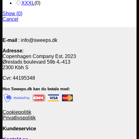
XXXL
(
0
)
Show
(
0
)
Cancel
E-mail
: info@sweeps.dk
Adresse
:
Copenhagen Company Est. 2023
Ørestads boulevard 59b 4,-413
2300 Kbh S
Cvr: 44195348
Hos Sweeps.dk kan du betale med:
Cookiepolitik
Privatlivspolitik
Kundeservice