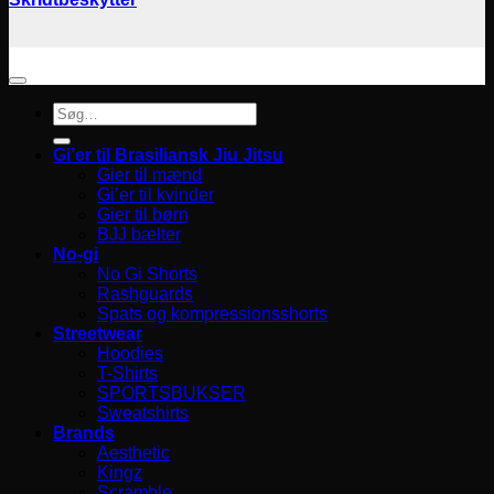
Søg
efter:
Gi’er til Brasiliansk Jiu Jitsu
Gier til mænd
Gi’er til kvinder
Gier til børn
BJJ bælter
No-gi
No Gi Shorts
Rashguards
Spats og kompressionsshorts
Streetwear
Hoodies
T-Shirts
SPORTSBUKSER
Sweatshirts
Brands
Aesthetic
Kingz
Scramble