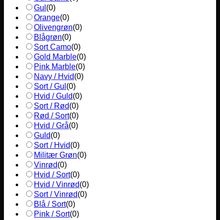
Gul
(
0
)
Orange
(
0
)
Olivengrøn
(
0
)
Blågrøn
(
0
)
Sort Camo
(
0
)
Gold Marble
(
0
)
Pink Marble
(
0
)
Navy / Hvid
(
0
)
Sort / Gul
(
0
)
Hvid / Guld
(
0
)
Sort / Rød
(
0
)
Rød / Sort
(
0
)
Hvid / Grå
(
0
)
Guld
(
0
)
Sort / Hvid
(
0
)
Militær Grøn
(
0
)
Vinrød
(
0
)
Hvid / Sort
(
0
)
Hvid / Vinrød
(
0
)
Sort / Vinrød
(
0
)
Blå / Sort
(
0
)
Pink / Sort
(
0
)