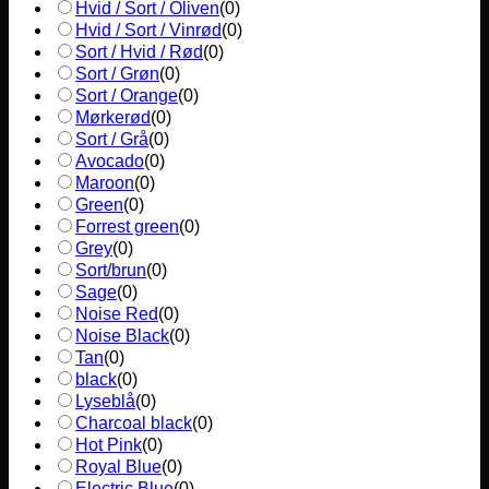
Hvid / Sort / Oliven
(
0
)
Hvid / Sort / Vinrød
(
0
)
Sort / Hvid / Rød
(
0
)
Sort / Grøn
(
0
)
Sort / Orange
(
0
)
Mørkerød
(
0
)
Sort / Grå
(
0
)
Avocado
(
0
)
Maroon
(
0
)
Green
(
0
)
Forrest green
(
0
)
Grey
(
0
)
Sort/brun
(
0
)
Sage
(
0
)
Noise Red
(
0
)
Noise Black
(
0
)
Tan
(
0
)
black
(
0
)
Lyseblå
(
0
)
Charcoal black
(
0
)
Hot Pink
(
0
)
Royal Blue
(
0
)
Electric Blue
(
0
)