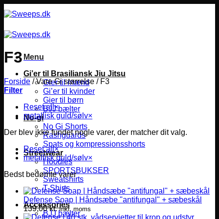
Fortsæt
til
indhold
F3
Menu
Gi’er til Brasiliansk Jiu Jitsu
Forside
/
Vare Gi størrelse
/
F3
Gier til mænd
Filter
Gi’er til kvinder
Gier til børn
Reset all
×
BJJ bælter
metallisk guld/sølv
×
No-gi
No Gi Shorts
Der blev ikke fundet nogle varer, der matcher dit valg.
Rashguards
Spats og kompressionsshorts
Reset all
×
Streetwear
metallisk guld/sølv
×
Hoodies
SPORTSBUKSER
Bedst bedømte varer
Sweatshirts
T-Shirts
Defense Soap | Håndsæbe "antifungal" + sæbeskål
Accessories
139,00
kr.
Inkl. moms
BJJ bælter