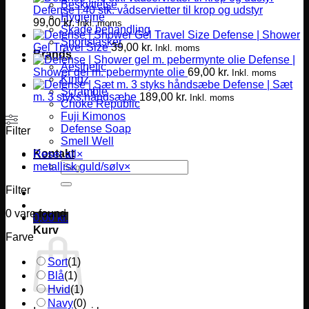
Beskyttelse
Defense | 40 stk. vådservietter til krop og udstyr
Hygiejne
99,00
kr.
Inkl. moms
Skade behandling
Defense | Shower
Sportstasker
Gel Travel Size
39,00
kr.
Inkl. moms
Brands
Defense |
Aesthetic
Shower gel m. pebermynte olie
69,00
kr.
Inkl. moms
Kingz
Defense | Sæt
Scramble
m. 3 styks håndsæbe
189,00
kr.
Inkl. moms
Choke Republic
Fuji Kimonos
Defense Soap
Filter
Smell Well
Kontakt
Reset all
×
Søg
metallisk guld/sølv
×
efter:
Filter
0
vare found
0,00
kr.
Kurv
Farve
Sort
(
1
)
Blå
(
1
)
Hvid
(
1
)
Navy
(
0
)