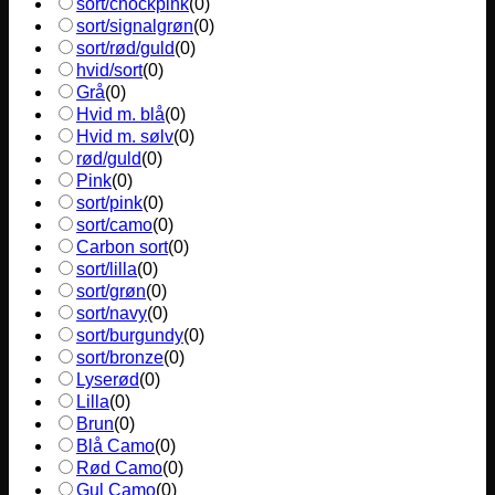
sort/chockpink
(
0
)
sort/signalgrøn
(
0
)
sort/rød/guld
(
0
)
hvid/sort
(
0
)
Grå
(
0
)
Hvid m. blå
(
0
)
Hvid m. sølv
(
0
)
rød/guld
(
0
)
Pink
(
0
)
sort/pink
(
0
)
sort/camo
(
0
)
Carbon sort
(
0
)
sort/lilla
(
0
)
sort/grøn
(
0
)
sort/navy
(
0
)
sort/burgundy
(
0
)
sort/bronze
(
0
)
Lyserød
(
0
)
Lilla
(
0
)
Brun
(
0
)
Blå Camo
(
0
)
Rød Camo
(
0
)
Gul Camo
(
0
)