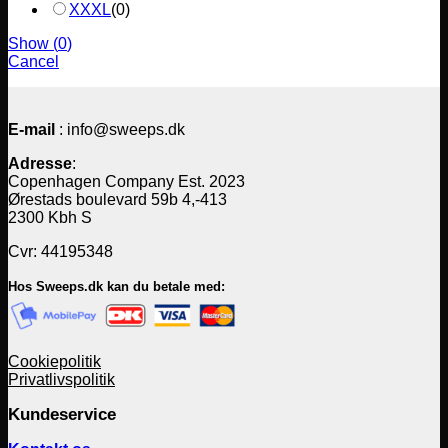
XXXL
(
0
)
Show
(
0
)
Cancel
E-mail
: info@sweeps.dk
Adresse
:
Copenhagen Company Est. 2023
Ørestads boulevard 59b 4,-413
2300 Kbh S
Cvr: 44195348
Hos Sweeps.dk kan du betale med:
Cookiepolitik
Privatlivspolitik
Kundeservice