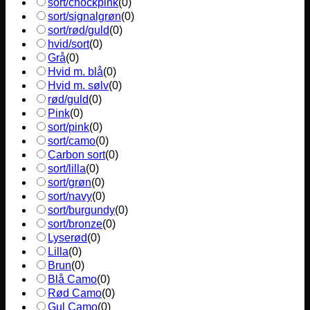
sort/chockpink
(
0
)
sort/signalgrøn
(
0
)
sort/rød/guld
(
0
)
hvid/sort
(
0
)
Grå
(
0
)
Hvid m. blå
(
0
)
Hvid m. sølv
(
0
)
rød/guld
(
0
)
Pink
(
0
)
sort/pink
(
0
)
sort/camo
(
0
)
Carbon sort
(
0
)
sort/lilla
(
0
)
sort/grøn
(
0
)
sort/navy
(
0
)
sort/burgundy
(
0
)
sort/bronze
(
0
)
Lyserød
(
0
)
Lilla
(
0
)
Brun
(
0
)
Blå Camo
(
0
)
Rød Camo
(
0
)
Gul Camo
(
0
)