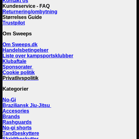
Kontakt os
Kundeservice - FAQ
Returnering/ombytning
Størrelses Guide
Trustpilot
Om Sweeps
Om Sweeps.dk
Handelsbetingelser
Liste over kampsportsklubber
Klubaftale
Sponsorater
Cookie politik
Privatlivspolitik
Kategorier
No-Gi
Braziliansk Jiu-Jitsu
Accesories
Brands
Rashguards
No-gi shorts
Tandbeskyttere
Skridtbeskytter