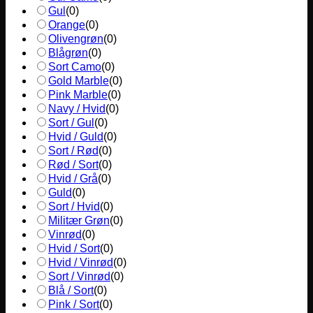
Gul
(
0
)
Orange
(
0
)
Olivengrøn
(
0
)
Blågrøn
(
0
)
Sort Camo
(
0
)
Gold Marble
(
0
)
Pink Marble
(
0
)
Navy / Hvid
(
0
)
Sort / Gul
(
0
)
Hvid / Guld
(
0
)
Sort / Rød
(
0
)
Rød / Sort
(
0
)
Hvid / Grå
(
0
)
Guld
(
0
)
Sort / Hvid
(
0
)
Militær Grøn
(
0
)
Vinrød
(
0
)
Hvid / Sort
(
0
)
Hvid / Vinrød
(
0
)
Sort / Vinrød
(
0
)
Blå / Sort
(
0
)
Pink / Sort
(
0
)