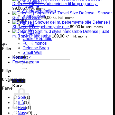
Beskyttelse
Defense | 40 stk. vådservietter til krop og udstyr
Hygiejne
99,00
kr.
Inkl. moms
Skade behandling
Defense | Shower
Sportstasker
Gel Travel Size
39,00
kr.
Inkl. moms
Brands
Defense |
Aesthetic
Shower gel m. pebermynte olie
69,00
kr.
Inkl. moms
Kingz
Defense | Sæt
Scramble
m. 3 styks håndsæbe
189,00
kr.
Inkl. moms
Choke Republic
Fuji Kimonos
Defense Soap
Filter
Smell Well
Kontakt
Reset all
×
Søg
Forrest green
×
efter:
Filter
0
vare found
0,00
kr.
Kurv
Farve
Sort
(
1
)
Blå
(
1
)
Hvid
(
1
)
Navy
(
0
)