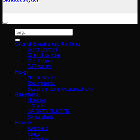
Søg
efter:
Gi’er til Brasiliansk Jiu Jitsu
Gier til mænd
Gi’er til kvinder
Gier til børn
BJJ bælter
No-gi
No Gi Shorts
Rashguards
Spats og kompressionsshorts
Streetwear
Hoodies
T-Shirts
SPORTSBUKSER
Sweatshirts
Brands
Aesthetic
Kingz
Scramble