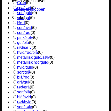
Ingen varer i kurven.
Grøn
(
0
)
sort/sort
(
0
)
Tilbage til shoppen
sort/guld
(
0
)
sort/gul
(
0
)
Varekurv
Rød
(
0
)
sort/hvid
(
0
)
sort/rød
(
0
)
pink/sølv
(
0
)
gul/blå
(
0
)
rød/sølv
(
0
)
hvid/rød/blå
(
0
)
metallisk guld/sølv
(
0
)
metallisk rød/guld
(
0
)
hvid/guld
(
0
)
sort/grå
(
0
)
blå/rød
(
0
)
grå/gul
(
0
)
rød/grå
(
0
)
sort/blå
(
0
)
blå/hvid
(
0
)
rød/hvid
(
0
)
sort/sølv
(
0
)