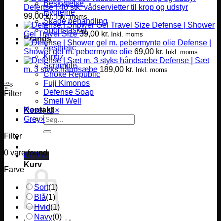
Beskyttelse
Defense | 40 stk. vådservietter til krop og udstyr
Hygiejne
99,00
kr.
Inkl. moms
Skade behandling
Defense | Shower
Sportstasker
Gel Travel Size
39,00
kr.
Inkl. moms
Brands
Defense |
Aesthetic
Shower gel m. pebermynte olie
69,00
kr.
Inkl. moms
Kingz
Defense | Sæt
Scramble
m. 3 styks håndsæbe
189,00
kr.
Inkl. moms
Choke Republic
Fuji Kimonos
Defense Soap
Filter
Smell Well
Kontakt
Reset all
×
Søg
Grey
×
efter:
Filter
0
vare found
0,00
kr.
Kurv
Farve
Sort
(
1
)
Blå
(
1
)
Hvid
(
1
)
Navy
(
0
)