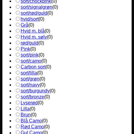
sort/chockpink
(
0
)
sort/signalgrøn
(
0
)
sort/rød/guld
(
0
)
hvid/sort
(
0
)
Grå
(
0
)
Hvid m. blå
(
0
)
Hvid m. sølv
(
0
)
rød/guld
(
0
)
Pink
(
0
)
sort/pink
(
0
)
sort/camo
(
0
)
Carbon sort
(
0
)
sort/lilla
(
0
)
sort/grøn
(
0
)
sort/navy
(
0
)
sort/burgundy
(
0
)
sort/bronze
(
0
)
Lyserød
(
0
)
Lilla
(
0
)
Brun
(
0
)
Blå Camo
(
0
)
Rød Camo
(
0
)
Gul Camo
(
0
)