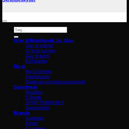
Søg
efter:
Gi’er til Brasiliansk Jiu Jitsu
Gier til mænd
Gi’er til kvinder
Gier til børn
BJJ bælter
No-gi
No Gi Shorts
Rashguards
Spats og kompressionsshorts
Streetwear
Hoodies
T-Shirts
SPORTSBUKSER
Sweatshirts
Brands
Aesthetic
Kingz
Scramble