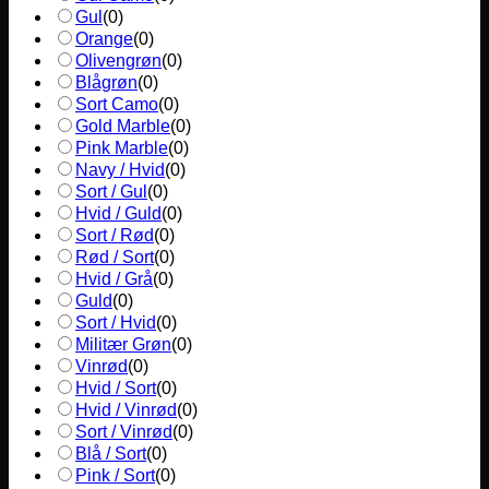
Gul
(
0
)
Orange
(
0
)
Olivengrøn
(
0
)
Blågrøn
(
0
)
Sort Camo
(
0
)
Gold Marble
(
0
)
Pink Marble
(
0
)
Navy / Hvid
(
0
)
Sort / Gul
(
0
)
Hvid / Guld
(
0
)
Sort / Rød
(
0
)
Rød / Sort
(
0
)
Hvid / Grå
(
0
)
Guld
(
0
)
Sort / Hvid
(
0
)
Militær Grøn
(
0
)
Vinrød
(
0
)
Hvid / Sort
(
0
)
Hvid / Vinrød
(
0
)
Sort / Vinrød
(
0
)
Blå / Sort
(
0
)
Pink / Sort
(
0
)