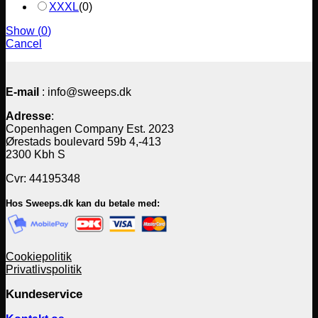
XXXL
(
0
)
Show
(
0
)
Cancel
E-mail
: info@sweeps.dk
Adresse
:
Copenhagen Company Est. 2023
Ørestads boulevard 59b 4,-413
2300 Kbh S
Cvr: 44195348
Hos Sweeps.dk kan du betale med:
Cookiepolitik
Privatlivspolitik
Kundeservice