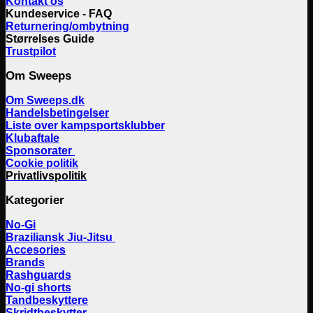
Kontakt os
Kundeservice - FAQ
Returnering/ombytning
Størrelses Guide
Trustpilot
Om Sweeps
Om Sweeps.dk
Handelsbetingelser
Liste over kampsportsklubber
Klubaftale
Sponsorater
Cookie politik
Privatlivspolitik
Kategorier
No-Gi
Braziliansk Jiu-Jitsu
Accesories
Brands
Rashguards
No-gi shorts
Tandbeskyttere
Skridtbeskytter