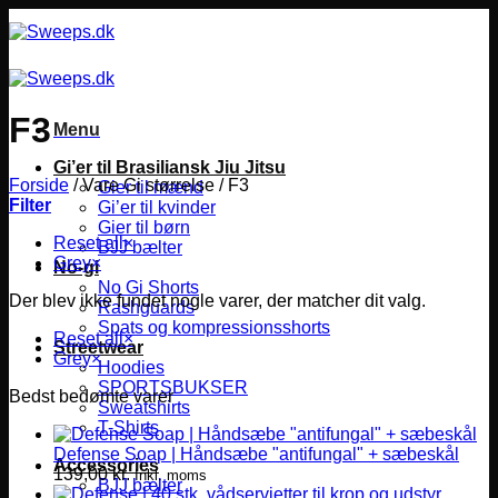
Fortsæt
til
indhold
F3
Menu
Gi’er til Brasiliansk Jiu Jitsu
Forside
/
Vare Gi størrelse
/
F3
Gier til mænd
Filter
Gi’er til kvinder
Gier til børn
Reset all
×
BJJ bælter
Grey
×
No-gi
No Gi Shorts
Der blev ikke fundet nogle varer, der matcher dit valg.
Rashguards
Spats og kompressionsshorts
Reset all
×
Streetwear
Grey
×
Hoodies
SPORTSBUKSER
Bedst bedømte varer
Sweatshirts
T-Shirts
Defense Soap | Håndsæbe "antifungal" + sæbeskål
Accessories
139,00
kr.
Inkl. moms
BJJ bælter