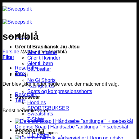
Fortsæt
til
indhold
sort/blå
Menu
Gi’er til Brasiliansk Jiu Jitsu
Forside
/
Vare Farve
/
sort/blå
Gier til mænd
Filter
Gi’er til kvinder
Gier til børn
Reset all
×
BJJ bælter
Tan
×
No-gi
No Gi Shorts
Der blev ikke fundet nogle varer, der matcher dit valg.
Rashguards
Spats og kompressionsshorts
Reset all
×
Streetwear
Tan
×
Hoodies
SPORTSBUKSER
Bedst bedømte varer
Sweatshirts
T-Shirts
Defense Soap | Håndsæbe "antifungal" + sæbeskål
Accessories
139,00
kr.
Inkl. moms
BJJ bælter