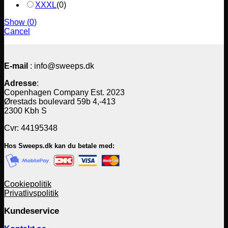
XXXL
(
0
)
Show
(
0
)
Cancel
E-mail
: info@sweeps.dk
Adresse
:
Copenhagen Company Est. 2023
Ørestads boulevard 59b 4,-413
2300 Kbh S
Cvr: 44195348
Hos Sweeps.dk kan du betale med:
Cookiepolitik
Privatlivspolitik
Kundeservice