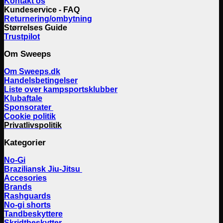
Kontakt os
Kundeservice - FAQ
Returnering/ombytning
Størrelses Guide
Trustpilot
Om Sweeps
Om Sweeps.dk
Handelsbetingelser
Liste over kampsportsklubber
Klubaftale
Sponsorater
Cookie politik
Privatlivspolitik
Kategorier
No-Gi
Braziliansk Jiu-Jitsu
Accesories
Brands
Rashguards
No-gi shorts
Tandbeskyttere
Skridtbeskytter