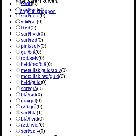
Ingen varer i kurven.
Grøn
(
0
)
sort/sort
(
0
)
Tilbage til shoppen
sort/guld
(
0
)
sort/gul
(
0
)
Varekurv
Rød
(
0
)
sort/hvid
(
0
)
sort/rød
(
0
)
pink/sølv
(
0
)
gul/blå
(
0
)
rød/sølv
(
0
)
hvid/rød/blå
(
0
)
metallisk guld/sølv
(
0
)
metallisk rød/guld
(
0
)
hvid/guld
(
0
)
sort/grå
(
0
)
blå/rød
(
0
)
grå/gul
(
0
)
rød/grå
(
0
)
sort/blå
(
1
)
blå/hvid
(
0
)
rød/hvid
(
0
)
sort/sølv
(
0
)