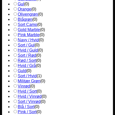
Gul
(
0
)
Orange
(
0
)
Olivengrøn
(
0
)
Blågrøn
(
0
)
Sort Camo
(
0
)
Gold Marble
(
0
)
Pink Marble
(
0
)
Navy / Hvid
(
0
)
Sort / Gul
(
0
)
Hvid / Guld
(
0
)
Sort / Rød
(
0
)
Rød / Sort
(
0
)
Hvid / Grå
(
0
)
Guld
(
0
)
Sort / Hvid
(
1
)
Militær Grøn
(
0
)
Vinrød
(
0
)
Hvid / Sort
(
0
)
Hvid / Vinrød
(
0
)
Sort / Vinrød
(
0
)
Blå / Sort
(
0
)
Pink / Sort
(
0
)