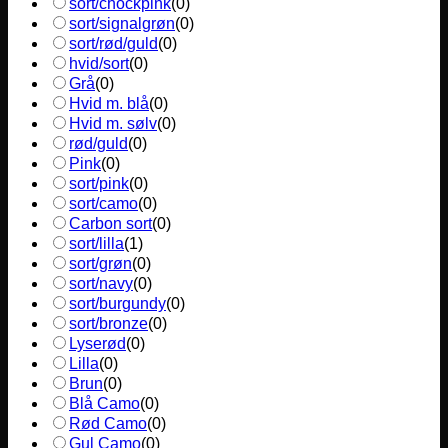
sort/chockpink
(
0
)
sort/signalgrøn
(
0
)
sort/rød/guld
(
0
)
hvid/sort
(
0
)
Grå
(
0
)
Hvid m. blå
(
0
)
Hvid m. sølv
(
0
)
rød/guld
(
0
)
Pink
(
0
)
sort/pink
(
0
)
sort/camo
(
0
)
Carbon sort
(
0
)
sort/lilla
(
1
)
sort/grøn
(
0
)
sort/navy
(
0
)
sort/burgundy
(
0
)
sort/bronze
(
0
)
Lyserød
(
0
)
Lilla
(
0
)
Brun
(
0
)
Blå Camo
(
0
)
Rød Camo
(
0
)
Gul Camo
(
0
)