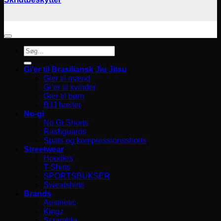
Søg
efter:
Gi’er til Brasiliansk Jiu Jitsu
Gier til mænd
Gi’er til kvinder
Gier til børn
BJJ bælter
No-gi
No Gi Shorts
Rashguards
Spats og kompressionsshorts
Streetwear
Hoodies
T-Shirts
SPORTSBUKSER
Sweatshirts
Brands
Aesthetic
Kingz
Scramble