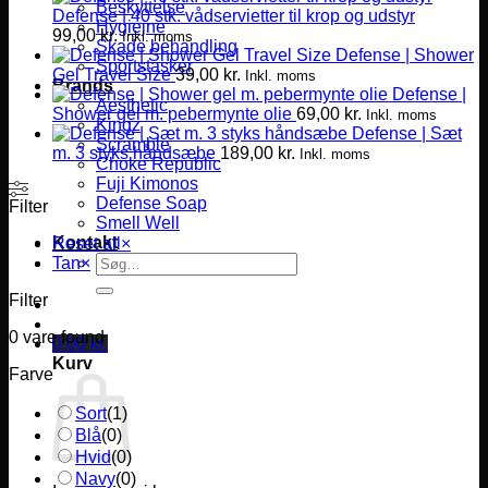
Beskyttelse
Defense | 40 stk. vådservietter til krop og udstyr
Hygiejne
99,00
kr.
Inkl. moms
Skade behandling
Defense | Shower
Sportstasker
Gel Travel Size
39,00
kr.
Inkl. moms
Brands
Defense |
Aesthetic
Shower gel m. pebermynte olie
69,00
kr.
Inkl. moms
Kingz
Defense | Sæt
Scramble
m. 3 styks håndsæbe
189,00
kr.
Inkl. moms
Choke Republic
Fuji Kimonos
Defense Soap
Filter
Smell Well
Kontakt
Reset all
×
Søg
Tan
×
efter:
Filter
0
vare found
0,00
kr.
Kurv
Farve
Sort
(
1
)
Blå
(
0
)
Hvid
(
0
)
Navy
(
0
)