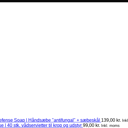
efense Soap | Håndsæbe "antifungal" + sæbeskål
139,00
kr.
Ink
 | 40 stk. vådservietter til krop og udstyr
99,00
kr.
Inkl. moms