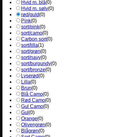
Hvid m. blå
(
0
)
Hvid m. sølv
(
0
)
rød/guld
(
0
)
Pink
(
0
)
sort/pink
(
0
)
sort/camo
(
0
)
Carbon sort
(
0
)
sort/lilla
(
1
)
sort/grøn
(
0
)
sort/navy
(
0
)
sort/burgundy
(
0
)
sort/bronze
(
0
)
Lyserød
(
0
)
Lilla
(
0
)
Brun
(
0
)
Blå Camo
(
0
)
Rød Camo
(
0
)
Gul Camo
(
0
)
Gul
(
0
)
Orange
(
0
)
Olivengrøn
(
0
)
Blågrøn
(
0
)
Sort Camo
(
0
)