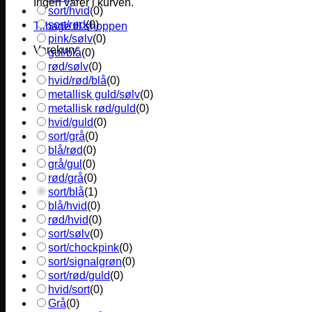
Ingen varer i kurven.
sort/hvid
(
0
)
sort/rød
(
0
)
Tilbage til shoppen
pink/sølv
(
0
)
Varekurv
gul/blå
(
0
)
rød/sølv
(
0
)
hvid/rød/blå
(
0
)
metallisk guld/sølv
(
0
)
metallisk rød/guld
(
0
)
hvid/guld
(
0
)
sort/grå
(
0
)
blå/rød
(
0
)
grå/gul
(
0
)
rød/grå
(
0
)
sort/blå
(
1
)
blå/hvid
(
0
)
rød/hvid
(
0
)
sort/sølv
(
0
)
sort/chockpink
(
0
)
sort/signalgrøn
(
0
)
sort/rød/guld
(
0
)
hvid/sort
(
0
)
Grå
(
0
)