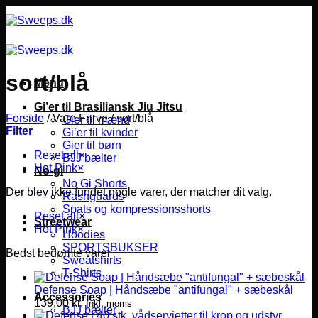
Fortsæt
til
indhold
sort/blå
Menu
Gi’er til Brasiliansk Jiu Jitsu
Forside
/
Vare Farve
/
sort/blå
Gier til mænd
Filter
Gi’er til kvinder
Gier til børn
Reset all
×
BJJ bælter
Hot Pink
×
No-gi
No Gi Shorts
Der blev ikke fundet nogle varer, der matcher dit valg.
Rashguards
Spats og kompressionsshorts
Reset all
×
Streetwear
Hot Pink
×
Hoodies
SPORTSBUKSER
Bedst bedømte varer
Sweatshirts
T-Shirts
Defense Soap | Håndsæbe "antifungal" + sæbeskål
Accessories
139,00
kr.
Inkl. moms
BJJ bælter