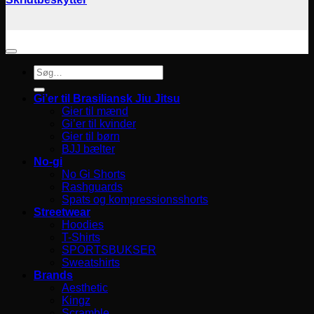
Søg
efter:
Gi’er til Brasiliansk Jiu Jitsu
Gier til mænd
Gi’er til kvinder
Gier til børn
BJJ bælter
No-gi
No Gi Shorts
Rashguards
Spats og kompressionsshorts
Streetwear
Hoodies
T-Shirts
SPORTSBUKSER
Sweatshirts
Brands
Aesthetic
Kingz
Scramble