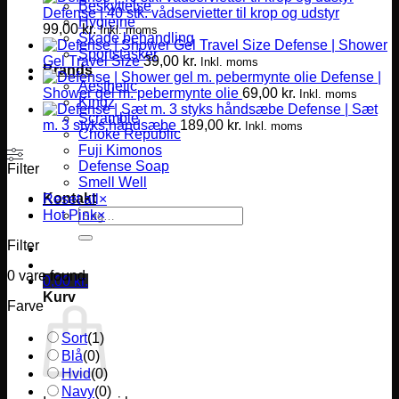
Beskyttelse
Defense | 40 stk. vådservietter til krop og udstyr
Hygiejne
99,00
kr.
Inkl. moms
Skade behandling
Defense | Shower
Sportstasker
Gel Travel Size
39,00
kr.
Inkl. moms
Brands
Defense |
Aesthetic
Shower gel m. pebermynte olie
69,00
kr.
Inkl. moms
Kingz
Defense | Sæt
Scramble
m. 3 styks håndsæbe
189,00
kr.
Inkl. moms
Choke Republic
Fuji Kimonos
Defense Soap
Filter
Smell Well
Kontakt
Reset all
×
Søg
Hot Pink
×
efter:
Filter
0
vare found
0,00
kr.
Kurv
Farve
Sort
(
1
)
Blå
(
0
)
Hvid
(
0
)
Navy
(
0
)