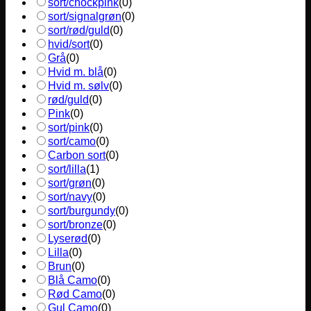
sort/chockpink
(
0
)
sort/signalgrøn
(
0
)
sort/rød/guld
(
0
)
hvid/sort
(
0
)
Grå
(
0
)
Hvid m. blå
(
0
)
Hvid m. sølv
(
0
)
rød/guld
(
0
)
Pink
(
0
)
sort/pink
(
0
)
sort/camo
(
0
)
Carbon sort
(
0
)
sort/lilla
(
1
)
sort/grøn
(
0
)
sort/navy
(
0
)
sort/burgundy
(
0
)
sort/bronze
(
0
)
Lyserød
(
0
)
Lilla
(
0
)
Brun
(
0
)
Blå Camo
(
0
)
Rød Camo
(
0
)
Gul Camo
(
0
)