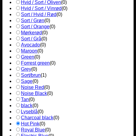
Hvid / Sort / Oliven
(
0
)
Hvid / Sort / Vinrød
(
0
)
Sort / Hvid / Rød
(
0
)
Sort / Grøn
(
0
)
Sort / Orange
(
0
)
Mørkerød
(
0
)
Sort / Grå
(
0
)
Avocado
(
0
)
Maroon
(
0
)
Green
(
0
)
Forrest green
(
0
)
Grey
(
0
)
Sort/brun
(
1
)
Sage
(
0
)
Noise Red
(
0
)
Noise Black
(
0
)
Tan
(
0
)
black
(
0
)
Lyseblå
(
0
)
Charcoal black
(
0
)
Hot Pink
(
0
)
Royal Blue
(
0
)
Electric Blue
(
0
)