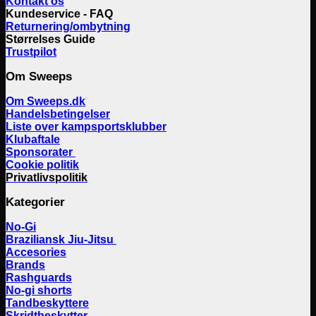
Kontakt os
Kundeservice - FAQ
Returnering/ombytning
Størrelses Guide
Trustpilot
Om Sweeps
Om Sweeps.dk
Handelsbetingelser
Liste over kampsportsklubber
Klubaftale
Sponsorater
Cookie politik
Privatlivspolitik
Kategorier
No-Gi
Braziliansk Jiu-Jitsu
Accesories
Brands
Rashguards
No-gi shorts
Tandbeskyttere
Skridtbeskytter