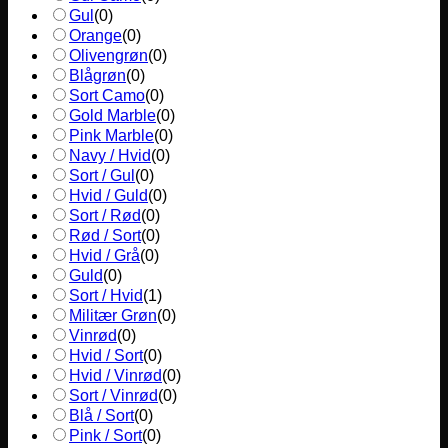
Gul
(
0
)
Orange
(
0
)
Olivengrøn
(
0
)
Blågrøn
(
0
)
Sort Camo
(
0
)
Gold Marble
(
0
)
Pink Marble
(
0
)
Navy / Hvid
(
0
)
Sort / Gul
(
0
)
Hvid / Guld
(
0
)
Sort / Rød
(
0
)
Rød / Sort
(
0
)
Hvid / Grå
(
0
)
Guld
(
0
)
Sort / Hvid
(
1
)
Militær Grøn
(
0
)
Vinrød
(
0
)
Hvid / Sort
(
0
)
Hvid / Vinrød
(
0
)
Sort / Vinrød
(
0
)
Blå / Sort
(
0
)
Pink / Sort
(
0
)