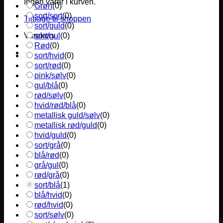
Ingen varer i kurven.
Grøn
(
0
)
sort/sort
(
0
)
Tilbage til shoppen
sort/guld
(
0
)
sort/gul
(
0
)
Varekurv
Rød
(
0
)
sort/hvid
(
0
)
sort/rød
(
0
)
pink/sølv
(
0
)
gul/blå
(
0
)
rød/sølv
(
0
)
hvid/rød/blå
(
0
)
metallisk guld/sølv
(
0
)
metallisk rød/guld
(
0
)
hvid/guld
(
0
)
sort/grå
(
0
)
blå/rød
(
0
)
grå/gul
(
0
)
rød/grå
(
0
)
sort/blå
(
1
)
blå/hvid
(
0
)
rød/hvid
(
0
)
sort/sølv
(
0
)