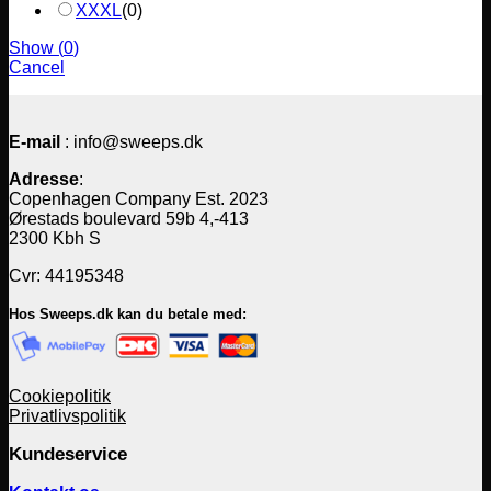
XXXL
(
0
)
Show
(
0
)
Cancel
E-mail
: info@sweeps.dk
Adresse
:
Copenhagen Company Est. 2023
Ørestads boulevard 59b 4,-413
2300 Kbh S
Cvr: 44195348
Hos Sweeps.dk kan du betale med:
Cookiepolitik
Privatlivspolitik
Kundeservice