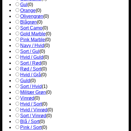
Gul
(
0
)
Orange
(
0
)
Olivengrøn
(
0
)
Blågrøn
(
0
)
Sort Camo
(
0
)
Gold Marble
(
0
)
Pink Marble
(
0
)
Navy / Hvid
(
0
)
Sort / Gul
(
0
)
Hvid / Guld
(
0
)
Sort / Rød
(
0
)
Rød / Sort
(
0
)
Hvid / Grå
(
0
)
Guld
(
0
)
Sort / Hvid
(
1
)
Militær Grøn
(
0
)
Vinrød
(
0
)
Hvid / Sort
(
0
)
Hvid / Vinrød
(
0
)
Sort / Vinrød
(
0
)
Blå / Sort
(
0
)
Pink / Sort
(
0
)