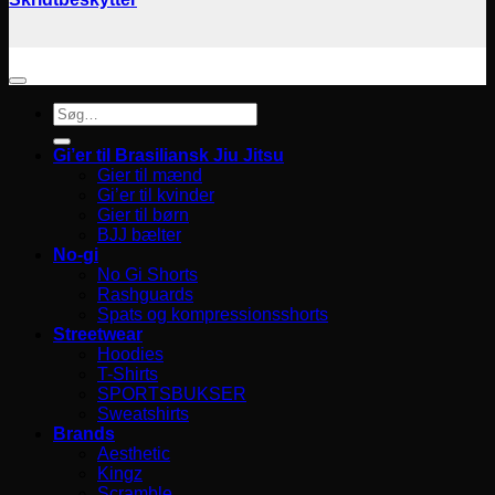
Søg
efter:
Gi’er til Brasiliansk Jiu Jitsu
Gier til mænd
Gi’er til kvinder
Gier til børn
BJJ bælter
No-gi
No Gi Shorts
Rashguards
Spats og kompressionsshorts
Streetwear
Hoodies
T-Shirts
SPORTSBUKSER
Sweatshirts
Brands
Aesthetic
Kingz
Scramble