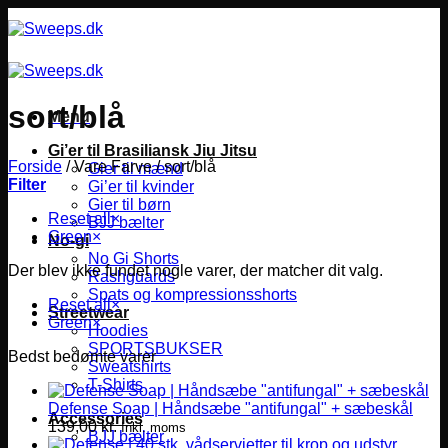
Fortsæt
til
indhold
sort/blå
Menu
Gi’er til Brasiliansk Jiu Jitsu
Forside
/
Vare Farve
/
sort/blå
Gier til mænd
Filter
Gi’er til kvinder
Gier til børn
Reset all
×
BJJ bælter
Green
×
No-gi
No Gi Shorts
Der blev ikke fundet nogle varer, der matcher dit valg.
Rashguards
Spats og kompressionsshorts
Reset all
×
Streetwear
Green
×
Hoodies
SPORTSBUKSER
Bedst bedømte varer
Sweatshirts
T-Shirts
Defense Soap | Håndsæbe "antifungal" + sæbeskål
Accessories
139,00
kr.
Inkl. moms
BJJ bælter