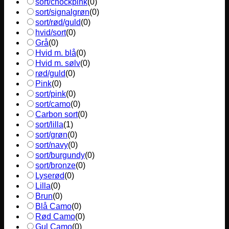
sort/chockpink
(
0
)
sort/signalgrøn
(
0
)
sort/rød/guld
(
0
)
hvid/sort
(
0
)
Grå
(
0
)
Hvid m. blå
(
0
)
Hvid m. sølv
(
0
)
rød/guld
(
0
)
Pink
(
0
)
sort/pink
(
0
)
sort/camo
(
0
)
Carbon sort
(
0
)
sort/lilla
(
1
)
sort/grøn
(
0
)
sort/navy
(
0
)
sort/burgundy
(
0
)
sort/bronze
(
0
)
Lyserød
(
0
)
Lilla
(
0
)
Brun
(
0
)
Blå Camo
(
0
)
Rød Camo
(
0
)
Gul Camo
(
0
)