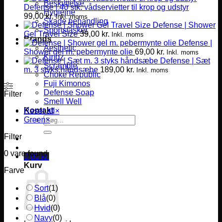
Beskyttelse
Defense | 40 stk. vådservietter til krop og udstyr
Hygiejne
99,00
kr.
Inkl. moms
Skade behandling
Defense | Shower
Sportstasker
Gel Travel Size
39,00
kr.
Inkl. moms
Brands
Defense |
Aesthetic
Shower gel m. pebermynte olie
69,00
kr.
Inkl. moms
Kingz
Defense | Sæt
Scramble
m. 3 styks håndsæbe
189,00
kr.
Inkl. moms
Choke Republic
Fuji Kimonos
Defense Soap
Filter
Smell Well
Kontakt
Reset all
×
Søg
Green
×
efter:
Filter
0
vare found
0,00
kr.
Kurv
Farve
Sort
(
1
)
Blå
(
0
)
Hvid
(
0
)
Navy
(
0
)