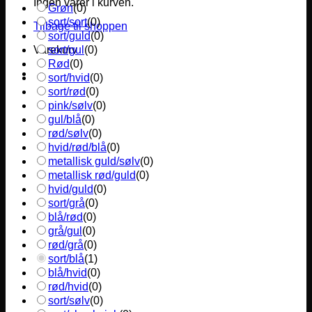
Ingen varer i kurven.
Grøn
(
0
)
sort/sort
(
0
)
Tilbage til shoppen
sort/guld
(
0
)
sort/gul
(
0
)
Varekurv
Rød
(
0
)
sort/hvid
(
0
)
sort/rød
(
0
)
pink/sølv
(
0
)
gul/blå
(
0
)
rød/sølv
(
0
)
hvid/rød/blå
(
0
)
metallisk guld/sølv
(
0
)
metallisk rød/guld
(
0
)
hvid/guld
(
0
)
sort/grå
(
0
)
blå/rød
(
0
)
grå/gul
(
0
)
rød/grå
(
0
)
sort/blå
(
1
)
blå/hvid
(
0
)
rød/hvid
(
0
)
sort/sølv
(
0
)