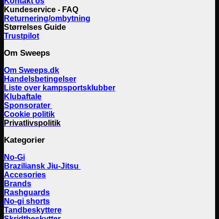
Kontakt os
Kundeservice - FAQ
Returnering/ombytning
Størrelses Guide
Trustpilot
Om Sweeps
Om Sweeps.dk
Handelsbetingelser
Liste over kampsportsklubber
Klubaftale
Sponsorater
Cookie politik
Privatlivspolitik
Kategorier
No-Gi
Braziliansk Jiu-Jitsu
Accesories
Brands
Rashguards
No-gi shorts
Tandbeskyttere
Skridtbeskytter