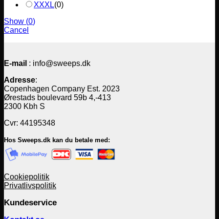
XXXL
(
0
)
Show
(
0
)
Cancel
E-mail
: info@sweeps.dk
Adresse
:
Copenhagen Company Est. 2023
Ørestads boulevard 59b 4,-413
2300 Kbh S
Cvr: 44195348
Hos Sweeps.dk kan du betale med:
Cookiepolitik
Privatlivspolitik
Kundeservice