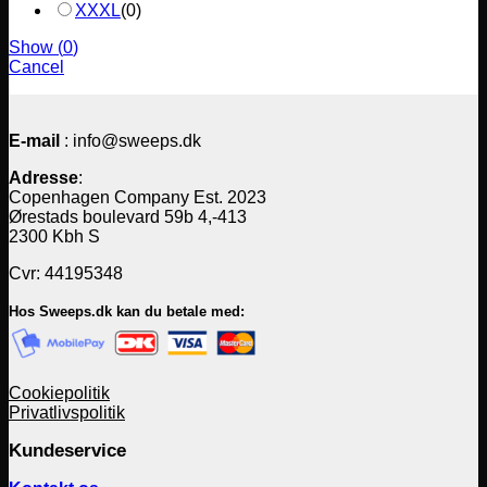
XXXL
(
0
)
Show
(
0
)
Cancel
E-mail
: info@sweeps.dk
Adresse
:
Copenhagen Company Est. 2023
Ørestads boulevard 59b 4,-413
2300 Kbh S
Cvr: 44195348
Hos Sweeps.dk kan du betale med:
Cookiepolitik
Privatlivspolitik
Kundeservice