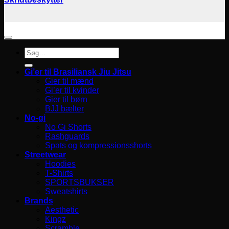
Søg
efter:
Gi’er til Brasiliansk Jiu Jitsu
Gier til mænd
Gi’er til kvinder
Gier til børn
BJJ bælter
No-gi
No Gi Shorts
Rashguards
Spats og kompressionsshorts
Streetwear
Hoodies
T-Shirts
SPORTSBUKSER
Sweatshirts
Brands
Aesthetic
Kingz
Scramble