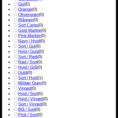
Gul
(
0
)
Orange
(
0
)
Olivengrøn
(
0
)
Blågrøn
(
0
)
Sort Camo
(
0
)
Gold Marble
(
0
)
Pink Marble
(
0
)
Navy / Hvid
(
0
)
Sort / Gul
(
0
)
Hvid / Guld
(
0
)
Sort / Rød
(
0
)
Rød / Sort
(
0
)
Hvid / Grå
(
0
)
Guld
(
0
)
Sort / Hvid
(
1
)
Militær Grøn
(
0
)
Vinrød
(
0
)
Hvid / Sort
(
0
)
Hvid / Vinrød
(
0
)
Sort / Vinrød
(
0
)
Blå / Sort
(
0
)
Pink / Sort
(
0
)