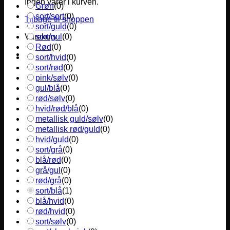
Ingen varer i kurven.
Grøn
(
0
)
sort/sort
(
0
)
Tilbage til shoppen
sort/guld
(
0
)
sort/gul
(
0
)
Varekurv
Rød
(
0
)
sort/hvid
(
0
)
sort/rød
(
0
)
pink/sølv
(
0
)
gul/blå
(
0
)
rød/sølv
(
0
)
hvid/rød/blå
(
0
)
metallisk guld/sølv
(
0
)
metallisk rød/guld
(
0
)
hvid/guld
(
0
)
sort/grå
(
0
)
blå/rød
(
0
)
grå/gul
(
0
)
rød/grå
(
0
)
sort/blå
(
1
)
blå/hvid
(
0
)
rød/hvid
(
0
)
sort/sølv
(
0
)