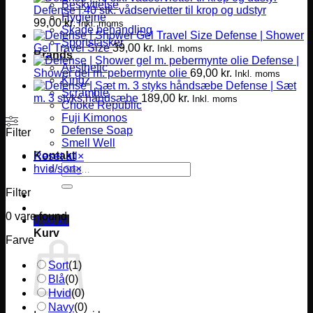
Beskyttelse
Defense | 40 stk. vådservietter til krop og udstyr
Hygiejne
99,00
kr.
Inkl. moms
Skade behandling
Defense | Shower
Sportstasker
Gel Travel Size
39,00
kr.
Inkl. moms
Brands
Defense |
Aesthetic
Shower gel m. pebermynte olie
69,00
kr.
Inkl. moms
Kingz
Defense | Sæt
Scramble
m. 3 styks håndsæbe
189,00
kr.
Inkl. moms
Choke Republic
Fuji Kimonos
Defense Soap
Filter
Smell Well
Kontakt
Reset all
×
Søg
hvid/sort
×
efter:
Filter
0
vare found
0,00
kr.
Kurv
Farve
Sort
(
1
)
Blå
(
0
)
Hvid
(
0
)
Navy
(
0
)