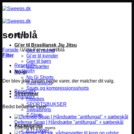
Fortsæt
til
indhold
sort/blå
Menu
Gi’er til Brasiliansk Jiu Jitsu
Forside
/
Vare Farve
/
sort/blå
Gier til mænd
Filter
Gi’er til kvinder
Gier til børn
Reset all
×
BJJ bælter
hvid/sort
×
No-gi
No Gi Shorts
Der blev ikke fundet nogle varer, der matcher dit valg.
Rashguards
Spats og kompressionsshorts
Reset all
×
Streetwear
hvid/sort
×
Hoodies
SPORTSBUKSER
Bedst bedømte varer
Sweatshirts
T-Shirts
Defense Soap | Håndsæbe "antifungal" + sæbeskål
Accessories
139,00
kr.
Inkl. moms
BJJ bælter