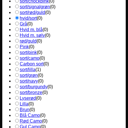
sort/chockpink
(
0
)
sort/signalgrøn
(
0
)
sort/rød/guld
(
0
)
hvid/sort
(
0
)
Grå
(
0
)
Hvid m. blå
(
0
)
Hvid m. sølv
(
0
)
rød/guld
(
0
)
Pink
(
0
)
sort/pink
(
0
)
sort/camo
(
0
)
Carbon sort
(
0
)
sort/lilla
(
1
)
sort/grøn
(
0
)
sort/navy
(
0
)
sort/burgundy
(
0
)
sort/bronze
(
0
)
Lyserød
(
0
)
Lilla
(
0
)
Brun
(
0
)
Blå Camo
(
0
)
Rød Camo
(
0
)
Gul Camo
(
0
)