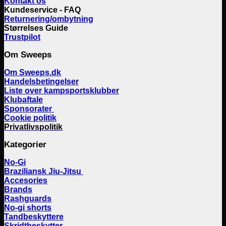
Kontakt os
Kundeservice - FAQ
Returnering/ombytning
Størrelses Guide
Trustpilot
Om Sweeps
Om Sweeps.dk
Handelsbetingelser
Liste over kampsportsklubber
Klubaftale
Sponsorater
Cookie politik
Privatlivspolitik
Kategorier
No-Gi
Braziliansk Jiu-Jitsu
Accesories
Brands
Rashguards
No-gi shorts
Tandbeskyttere
Skridtbeskytter