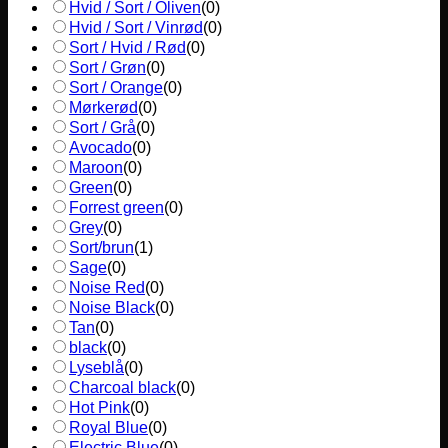
Hvid / Sort / Oliven
(
0
)
Hvid / Sort / Vinrød
(
0
)
Sort / Hvid / Rød
(
0
)
Sort / Grøn
(
0
)
Sort / Orange
(
0
)
Mørkerød
(
0
)
Sort / Grå
(
0
)
Avocado
(
0
)
Maroon
(
0
)
Green
(
0
)
Forrest green
(
0
)
Grey
(
0
)
Sort/brun
(
1
)
Sage
(
0
)
Noise Red
(
0
)
Noise Black
(
0
)
Tan
(
0
)
black
(
0
)
Lyseblå
(
0
)
Charcoal black
(
0
)
Hot Pink
(
0
)
Royal Blue
(
0
)
Electric Blue
(
0
)