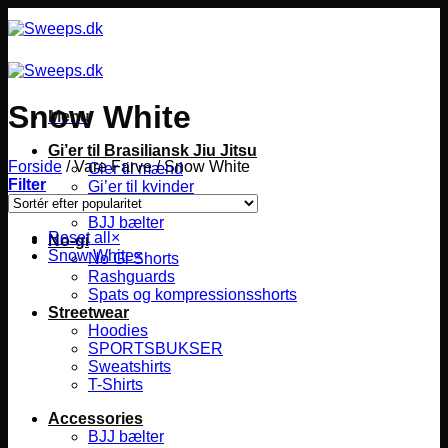
Fortsæt
til
indhold
Snow White
Menu
Gi’er til Brasiliansk Jiu Jitsu
Forside
/
Vare Farve
/
Snow White
Gier til mænd
Filter
Gi’er til kvinder
Gier til børn
BJJ bælter
Reset all
×
No-gi
Snow White
×
No Gi Shorts
Rashguards
Spats og kompressionsshorts
Streetwear
Hoodies
SPORTSBUKSER
Sweatshirts
T-Shirts
Accessories
BJJ bælter