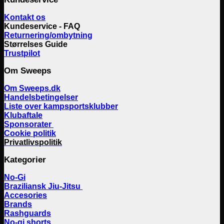
Kontakt os
Kundeservice - FAQ
Returnering/ombytning
Størrelses Guide
Trustpilot
Om Sweeps
Om Sweeps.dk
Handelsbetingelser
Liste over kampsportsklubber
Klubaftale
Sponsorater
Cookie politik
Privatlivspolitik
Kategorier
No-Gi
Braziliansk Jiu-Jitsu
Accesories
Brands
Rashguards
No-gi shorts