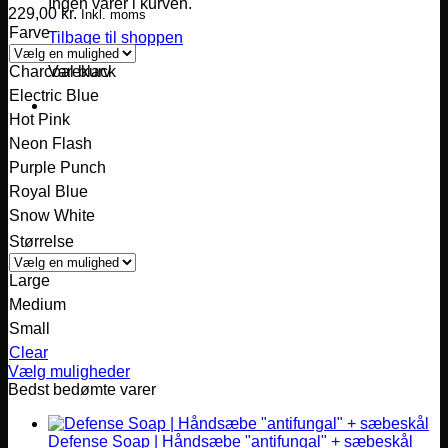
Ingen varer i kurven.
229,00
kr.
Inkl. moms
Farve
Tilbage til shoppen
Varekurv
Charcoal black
Electric Blue
Hot Pink
Neon Flash
Purple Punch
Royal Blue
Snow White
Størrelse
Large
Medium
Small
Clear
Vælg muligheder
Dette
Bedst bedømte varer
vare
har
Defense Soap | Håndsæbe "antifungal" + sæbeskål
flere