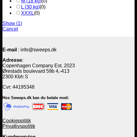
M (18 kg)
(
0
)
L (30 kg)
(
0
)
XXXL
(
0
)
Show
(
1
)
Cancel
E-mail
: info@sweeps.dk
Adresse
:
Copenhagen Company Est. 2023
Ørestads boulevard 59b 4,-413
2300 Kbh S
Cvr: 44195348
Hos Sweeps.dk kan du betale med:
Cookiepolitik
Privatlivspolitik
Kundeservice