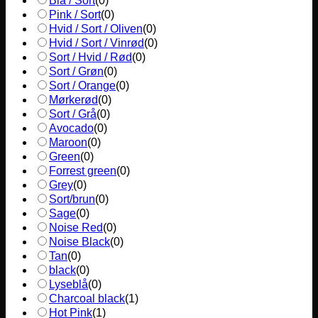
Blå / Sort
(
0
)
Pink / Sort
(
0
)
Hvid / Sort / Oliven
(
0
)
Hvid / Sort / Vinrød
(
0
)
Sort / Hvid / Rød
(
0
)
Sort / Grøn
(
0
)
Sort / Orange
(
0
)
Mørkerød
(
0
)
Sort / Grå
(
0
)
Avocado
(
0
)
Maroon
(
0
)
Green
(
0
)
Forrest green
(
0
)
Grey
(
0
)
Sort/brun
(
0
)
Sage
(
0
)
Noise Red
(
0
)
Noise Black
(
0
)
Tan
(
0
)
black
(
0
)
Lyseblå
(
0
)
Charcoal black
(
1
)
Hot Pink
(
1
)