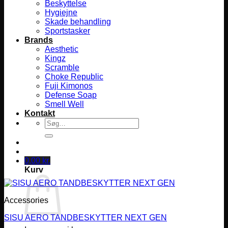
Beskyttelse
Hygiejne
Skade behandling
Sportstasker
Brands
Aesthetic
Kingz
Scramble
Choke Republic
Fuji Kimonos
Defense Soap
Smell Well
Kontakt
Søg
efter:
0,00
kr.
Kurv
Accessories
SISU AERO TANDBESKYTTER NEXT GEN