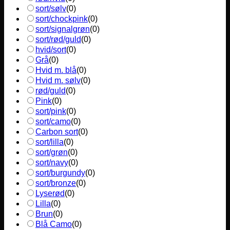
sort/sølv
(
0
)
sort/chockpink
(
0
)
sort/signalgrøn
(
0
)
sort/rød/guld
(
0
)
hvid/sort
(
0
)
Grå
(
0
)
Hvid m. blå
(
0
)
Hvid m. sølv
(
0
)
rød/guld
(
0
)
Pink
(
0
)
sort/pink
(
0
)
sort/camo
(
0
)
Carbon sort
(
0
)
sort/lilla
(
0
)
sort/grøn
(
0
)
sort/navy
(
0
)
sort/burgundy
(
0
)
sort/bronze
(
0
)
Lyserød
(
0
)
Lilla
(
0
)
Brun
(
0
)
Blå Camo
(
0
)