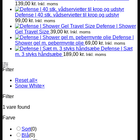
139,00
kr.
varianter.
Inkl. moms
Mulighederne
Defense | 40 stk. vådservietter til krop og udstyr
kan
99,00
kr.
vælges
Inkl. moms
Defense | Shower
på
Gel Travel Size
39,00
kr.
varesiden
Inkl. moms
Defense |
Shower gel m. pebermynte olie
69,00
kr.
Inkl. moms
Defense | Sæt
m. 3 styks håndsæbe
189,00
kr.
Inkl. moms
Filter
Reset all
×
Snow White
×
Filter
1
vare found
Farve
Sort
(
0
)
Blå
(
0
)