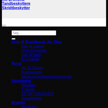
Tandbeskyttere
Skridtbeskytter
Søg
efter:
Gi’er til Brasiliansk Jiu Jitsu
Gier til mænd
Gi’er til kvinder
Gier til børn
BJJ bælter
No-gi
No Gi Shorts
Rashguards
Spats og kompressionsshorts
Streetwear
Hoodies
T-Shirts
SPORTSBUKSER
Sweatshirts
Brands
Aesthetic