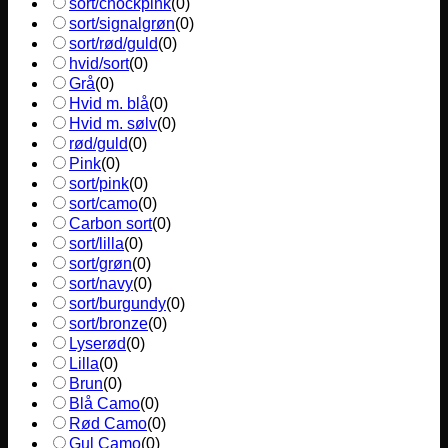
sort/chockpink
(
0
)
sort/signalgrøn
(
0
)
sort/rød/guld
(
0
)
hvid/sort
(
0
)
Grå
(
0
)
Hvid m. blå
(
0
)
Hvid m. sølv
(
0
)
rød/guld
(
0
)
Pink
(
0
)
sort/pink
(
0
)
sort/camo
(
0
)
Carbon sort
(
0
)
sort/lilla
(
0
)
sort/grøn
(
0
)
sort/navy
(
0
)
sort/burgundy
(
0
)
sort/bronze
(
0
)
Lyserød
(
0
)
Lilla
(
0
)
Brun
(
0
)
Blå Camo
(
0
)
Rød Camo
(
0
)
Gul Camo
(
0
)