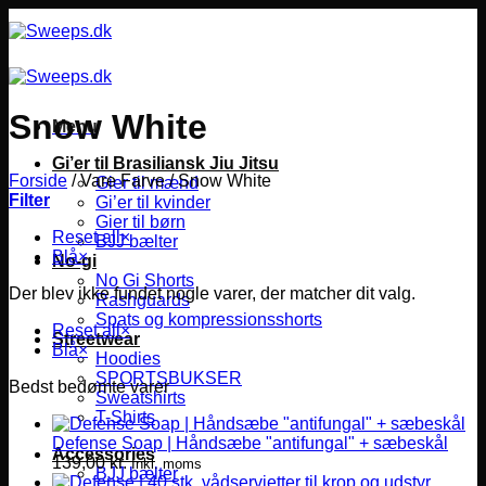
Fortsæt
til
indhold
Snow White
Menu
Gi’er til Brasiliansk Jiu Jitsu
Forside
/
Vare Farve
/
Snow White
Gier til mænd
Filter
Gi’er til kvinder
Gier til børn
Reset all
×
BJJ bælter
Blå
×
No-gi
No Gi Shorts
Der blev ikke fundet nogle varer, der matcher dit valg.
Rashguards
Spats og kompressionsshorts
Reset all
×
Streetwear
Blå
×
Hoodies
SPORTSBUKSER
Bedst bedømte varer
Sweatshirts
T-Shirts
Defense Soap | Håndsæbe "antifungal" + sæbeskål
Accessories
139,00
kr.
Inkl. moms
BJJ bælter