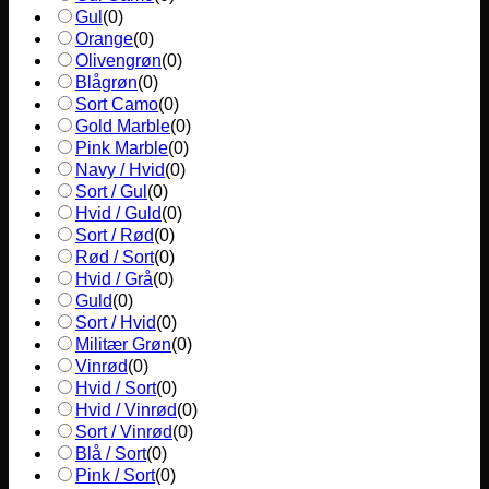
Gul
(
0
)
Orange
(
0
)
Olivengrøn
(
0
)
Blågrøn
(
0
)
Sort Camo
(
0
)
Gold Marble
(
0
)
Pink Marble
(
0
)
Navy / Hvid
(
0
)
Sort / Gul
(
0
)
Hvid / Guld
(
0
)
Sort / Rød
(
0
)
Rød / Sort
(
0
)
Hvid / Grå
(
0
)
Guld
(
0
)
Sort / Hvid
(
0
)
Militær Grøn
(
0
)
Vinrød
(
0
)
Hvid / Sort
(
0
)
Hvid / Vinrød
(
0
)
Sort / Vinrød
(
0
)
Blå / Sort
(
0
)
Pink / Sort
(
0
)