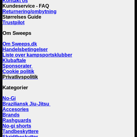
Kontakt os
Kundeservice - FAQ
Returnering/ombytning
Størrelses Guide
Trustpilot
Om Sweeps
Om Sweeps.dk
Handelsbetingelser
Liste over kampsportsklubber
Klubaftale
Sponsorater
Cookie politik
Privatlivspolitik
Kategorier
No-Gi
Braziliansk Jiu-Jitsu
Accesories
Brands
Rashguards
No-gi shorts
Tandbeskyttere
Skridtbeskytter