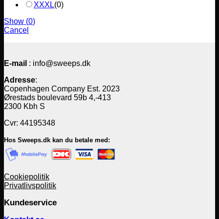
XXXL
(
0
)
Show
(
0
)
Cancel
E-mail
: info@sweeps.dk
Adresse
:
Copenhagen Company Est. 2023
Ørestads boulevard 59b 4,-413
2300 Kbh S
Cvr: 44195348
Hos Sweeps.dk kan du betale med:
Cookiepolitik
Privatlivspolitik
Kundeservice