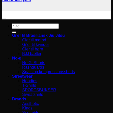
Søg
efter:
Gi’er til Brasiliansk Jiu Jitsu
Gier til mænd
Gi’er til kvinder
Gier til børn
BJJ bælter
No-gi
No Gi Shorts
Rashguards
Spats og kompressionsshorts
Streetwear
Hoodies
T-Shirts
SPORTSBUKSER
Sweatshirts
Brands
Aesthetic
Kingz
Scramble