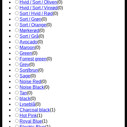
Hvid / Sort / Oliven
(
0
)
Hvid / Sort / Vinrød
(
0
)
Sort / Hvid / Rød
(
0
)
Sort / Grøn
(
0
)
Sort / Orange
(
0
)
Mørkerød
(
0
)
Sort / Grå
(
0
)
Avocado
(
0
)
Maroon
(
0
)
Green
(
0
)
Forrest green
(
0
)
Grey
(
0
)
Sort/brun
(
0
)
Sage
(
0
)
Noise Red
(
0
)
Noise Black
(
0
)
Tan
(
0
)
black
(
0
)
Lyseblå
(
0
)
Charcoal black
(
1
)
Hot Pink
(
1
)
Royal Blue
(
1
)
Electric Blue
(
1
)