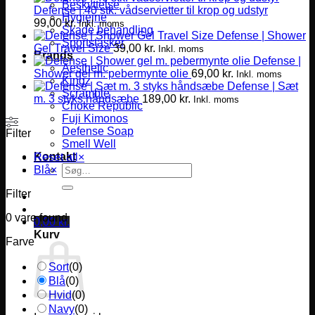
Beskyttelse
Defense | 40 stk. vådservietter til krop og udstyr
Hygiejne
99,00
kr.
Inkl. moms
Skade behandling
Defense | Shower
Sportstasker
Gel Travel Size
39,00
kr.
Inkl. moms
Brands
Defense |
Aesthetic
Shower gel m. pebermynte olie
69,00
kr.
Inkl. moms
Kingz
Defense | Sæt
Scramble
m. 3 styks håndsæbe
189,00
kr.
Inkl. moms
Choke Republic
Fuji Kimonos
Defense Soap
Filter
Smell Well
Kontakt
Reset all
×
Søg
Blå
×
efter:
Filter
0
vare found
0,00
kr.
Kurv
Farve
Sort
(
0
)
Blå
(
0
)
Hvid
(
0
)
Navy
(
0
)