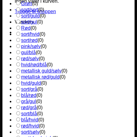
Ingen varer i kurven.
Grøn
(
0
)
sort/sort
(
0
)
Tilbage til shoppen
sort/guld
(
0
)
sort/gul
(
0
)
Varekurv
Rød
(
0
)
sort/hvid
(
0
)
sort/rød
(
0
)
pink/sølv
(
0
)
gul/blå
(
0
)
rød/sølv
(
0
)
hvid/rød/blå
(
0
)
metallisk guld/sølv
(
0
)
metallisk rød/guld
(
0
)
hvid/guld
(
0
)
sort/grå
(
0
)
blå/rød
(
0
)
grå/gul
(
0
)
rød/grå
(
0
)
sort/blå
(
0
)
blå/hvid
(
0
)
rød/hvid
(
0
)
sort/sølv
(
0
)