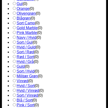
Gul
(
0
)
Orange
(
0
)
Olivengrøn
(
0
)
Blågrøn
(
0
)
Sort Camo
(
0
)
Gold Marble
(
0
)
Pink Marble
(
0
)
Navy / Hvid
(
0
)
Sort / Gul
(
0
)
Hvid / Guld
(
0
)
Sort / Rød
(
0
)
Rød / Sort
(
0
)
Hvid / Grå
(
0
)
Guld
(
0
)
Sort / Hvid
(
0
)
Militær Grøn
(
0
)
Vinrød
(
0
)
Hvid / Sort
(
0
)
Hvid / Vinrød
(
0
)
Sort / Vinrød
(
0
)
Blå / Sort
(
0
)
Pink / Sort
(
0
)