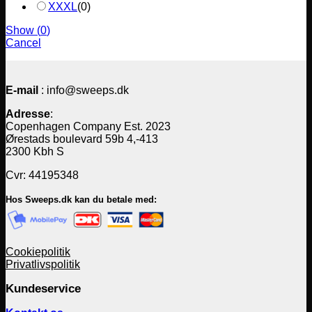
XXXL
(
0
)
Show
(
0
)
Cancel
E-mail
: info@sweeps.dk
Adresse
:
Copenhagen Company Est. 2023
Ørestads boulevard 59b 4,-413
2300 Kbh S
Cvr: 44195348
Hos Sweeps.dk kan du betale med:
Cookiepolitik
Privatlivspolitik
Kundeservice