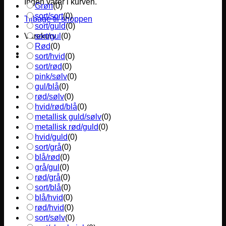
Ingen varer i kurven.
Grøn
(
0
)
sort/sort
(
0
)
Tilbage til shoppen
sort/guld
(
0
)
sort/gul
(
0
)
Varekurv
Rød
(
0
)
sort/hvid
(
0
)
sort/rød
(
0
)
pink/sølv
(
0
)
gul/blå
(
0
)
rød/sølv
(
0
)
hvid/rød/blå
(
0
)
metallisk guld/sølv
(
0
)
metallisk rød/guld
(
0
)
hvid/guld
(
0
)
sort/grå
(
0
)
blå/rød
(
0
)
grå/gul
(
0
)
rød/grå
(
0
)
sort/blå
(
0
)
blå/hvid
(
0
)
rød/hvid
(
0
)
sort/sølv
(
0
)