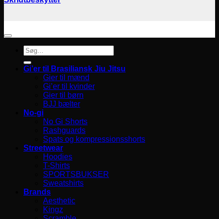
Søg
efter:
Gi’er til Brasiliansk Jiu Jitsu
Gier til mænd
Gi’er til kvinder
Gier til børn
BJJ bælter
No-gi
No Gi Shorts
Rashguards
Spats og kompressionsshorts
Streetwear
Hoodies
T-Shirts
SPORTSBUKSER
Sweatshirts
Brands
Aesthetic
Kingz
Scramble