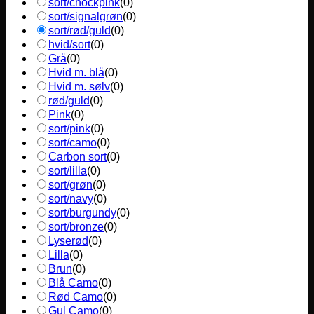
sort/chockpink
(
0
)
sort/signalgrøn
(
0
)
sort/rød/guld
(
0
)
hvid/sort
(
0
)
Grå
(
0
)
Hvid m. blå
(
0
)
Hvid m. sølv
(
0
)
rød/guld
(
0
)
Pink
(
0
)
sort/pink
(
0
)
sort/camo
(
0
)
Carbon sort
(
0
)
sort/lilla
(
0
)
sort/grøn
(
0
)
sort/navy
(
0
)
sort/burgundy
(
0
)
sort/bronze
(
0
)
Lyserød
(
0
)
Lilla
(
0
)
Brun
(
0
)
Blå Camo
(
0
)
Rød Camo
(
0
)
Gul Camo
(
0
)