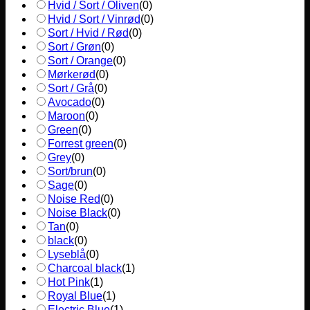
Hvid / Sort / Oliven
(
0
)
Hvid / Sort / Vinrød
(
0
)
Sort / Hvid / Rød
(
0
)
Sort / Grøn
(
0
)
Sort / Orange
(
0
)
Mørkerød
(
0
)
Sort / Grå
(
0
)
Avocado
(
0
)
Maroon
(
0
)
Green
(
0
)
Forrest green
(
0
)
Grey
(
0
)
Sort/brun
(
0
)
Sage
(
0
)
Noise Red
(
0
)
Noise Black
(
0
)
Tan
(
0
)
black
(
0
)
Lyseblå
(
0
)
Charcoal black
(
1
)
Hot Pink
(
1
)
Royal Blue
(
1
)
Electric Blue
(
1
)