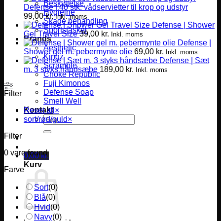
Beskyttelse
Defense | 40 stk. vådservietter til krop og udstyr
Hygiejne
99,00
kr.
Inkl. moms
Skade behandling
Defense | Shower
Sportstasker
Gel Travel Size
39,00
kr.
Inkl. moms
Brands
Defense |
Aesthetic
Shower gel m. pebermynte olie
69,00
kr.
Inkl. moms
Kingz
Defense | Sæt
Scramble
m. 3 styks håndsæbe
189,00
kr.
Inkl. moms
Choke Republic
Fuji Kimonos
Defense Soap
Filter
Smell Well
Kontakt
Reset all
×
Søg
sort/rød/guld
×
efter:
Filter
0
vare found
0,00
kr.
Kurv
Farve
Sort
(
0
)
Blå
(
0
)
Hvid
(
0
)
Navy
(
0
)