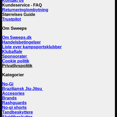
Kontakt os
Kundeservice - FAQ
Returnering/ombytning
Størrelses Guide
Trustpilot
Om Sweeps
Om Sweeps.dk
Handelsbetingelser
Liste over kampsportsklubber
Klubaftale
Sponsorater
Cookie politik
Privatlivspolitik
Kategorier
No-Gi
Braziliansk Jiu-Jitsu
Accesories
Brands
Rashguards
No-gi shorts
Tandbeskyttere
Skridtbeskytter