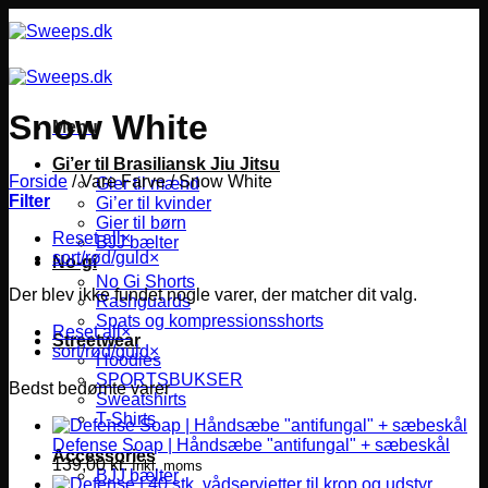
Fortsæt
til
indhold
Snow White
Menu
Gi’er til Brasiliansk Jiu Jitsu
Forside
/
Vare Farve
/
Snow White
Gier til mænd
Filter
Gi’er til kvinder
Gier til børn
Reset all
×
BJJ bælter
sort/rød/guld
×
No-gi
No Gi Shorts
Der blev ikke fundet nogle varer, der matcher dit valg.
Rashguards
Spats og kompressionsshorts
Reset all
×
Streetwear
sort/rød/guld
×
Hoodies
SPORTSBUKSER
Bedst bedømte varer
Sweatshirts
T-Shirts
Defense Soap | Håndsæbe "antifungal" + sæbeskål
Accessories
139,00
kr.
Inkl. moms
BJJ bælter