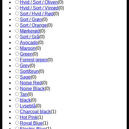
Hvid / Sort / Oliven
(
0
)
Hvid / Sort / Vinrød
(
0
)
Sort / Hvid / Rød
(
0
)
Sort / Grøn
(
0
)
Sort / Orange
(
0
)
Mørkerød
(
0
)
Sort / Grå
(
0
)
Avocado
(
0
)
Maroon
(
0
)
Green
(
0
)
Forrest green
(
0
)
Grey
(
0
)
Sort/brun
(
0
)
Sage
(
0
)
Noise Red
(
0
)
Noise Black
(
0
)
Tan
(
0
)
black
(
0
)
Lyseblå
(
0
)
Charcoal black
(
1
)
Hot Pink
(
1
)
Royal Blue
(
1
)
Electric Blue
(
1
)