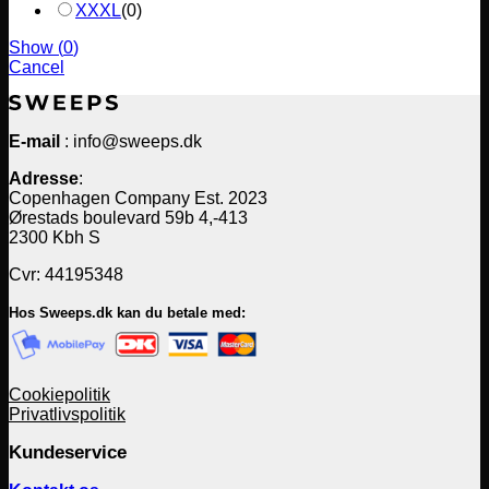
XXXL
(
0
)
Show
(
0
)
Cancel
E-mail
: info@sweeps.dk
Adresse
:
Copenhagen Company Est. 2023
Ørestads boulevard 59b 4,-413
2300 Kbh S
Cvr: 44195348
Hos Sweeps.dk kan du betale med:
Cookiepolitik
Privatlivspolitik
Kundeservice