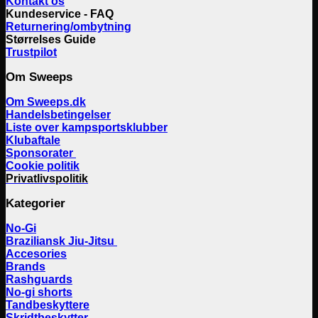
Kontakt os
Kundeservice - FAQ
Returnering/ombytning
Størrelses Guide
Trustpilot
Om Sweeps
Om Sweeps.dk
Handelsbetingelser
Liste over kampsportsklubber
Klubaftale
Sponsorater
Cookie politik
Privatlivspolitik
Kategorier
No-Gi
Braziliansk Jiu-Jitsu
Accesories
Brands
Rashguards
No-gi shorts
Tandbeskyttere
Skridtbeskytter