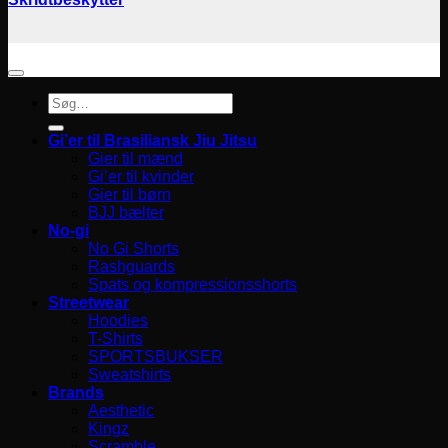
Søg
efter:
Gi’er til Brasiliansk Jiu Jitsu
Gier til mænd
Gi’er til kvinder
Gier til børn
BJJ bælter
No-gi
No Gi Shorts
Rashguards
Spats og kompressionsshorts
Streetwear
Hoodies
T-Shirts
SPORTSBUKSER
Sweatshirts
Brands
Aesthetic
Kingz
Scramble