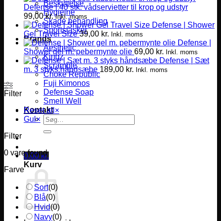
Beskyttelse
Defense | 40 stk. vådservietter til krop og udstyr
Hygiejne
99,00
kr.
Inkl. moms
Skade behandling
Defense | Shower
Sportstasker
Gel Travel Size
39,00
kr.
Inkl. moms
Brands
Defense |
Aesthetic
Shower gel m. pebermynte olie
69,00
kr.
Inkl. moms
Kingz
Defense | Sæt
Scramble
m. 3 styks håndsæbe
189,00
kr.
Inkl. moms
Choke Republic
Fuji Kimonos
Defense Soap
Filter
Smell Well
Kontakt
Reset all
×
Søg
Gul
×
efter:
Filter
0
vare found
0,00
kr.
Kurv
Farve
Sort
(
0
)
Blå
(
0
)
Hvid
(
0
)
Navy
(
0
)