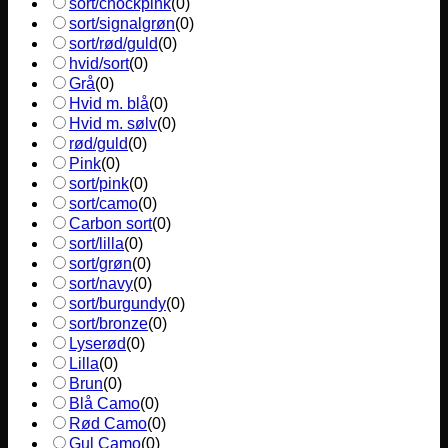
sort/chockpink
(
0
)
sort/signalgrøn
(
0
)
sort/rød/guld
(
0
)
hvid/sort
(
0
)
Grå
(
0
)
Hvid m. blå
(
0
)
Hvid m. sølv
(
0
)
rød/guld
(
0
)
Pink
(
0
)
sort/pink
(
0
)
sort/camo
(
0
)
Carbon sort
(
0
)
sort/lilla
(
0
)
sort/grøn
(
0
)
sort/navy
(
0
)
sort/burgundy
(
0
)
sort/bronze
(
0
)
Lyserød
(
0
)
Lilla
(
0
)
Brun
(
0
)
Blå Camo
(
0
)
Rød Camo
(
0
)
Gul Camo
(
0
)