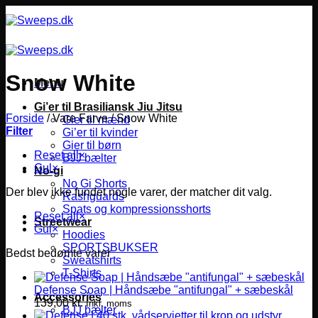
Fortsæt
til
indhold
Snow White
Menu
Gi’er til Brasiliansk Jiu Jitsu
Forside
/
Vare Farve
/
Snow White
Gier til mænd
Filter
Gi’er til kvinder
Gier til børn
Reset all
×
BJJ bælter
Gul
×
No-gi
No Gi Shorts
Der blev ikke fundet nogle varer, der matcher dit valg.
Rashguards
Spats og kompressionsshorts
Reset all
×
Streetwear
Gul
×
Hoodies
SPORTSBUKSER
Bedst bedømte varer
Sweatshirts
T-Shirts
Defense Soap | Håndsæbe "antifungal" + sæbeskål
Accessories
139,00
kr.
Inkl. moms
BJJ bælter