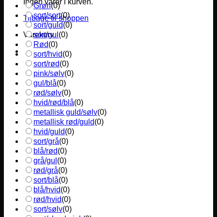
Ingen varer i kurven.
Grøn
(
0
)
sort/sort
(
0
)
Tilbage til shoppen
sort/guld
(
0
)
sort/gul
(
0
)
Varekurv
Rød
(
0
)
sort/hvid
(
0
)
sort/rød
(
0
)
pink/sølv
(
0
)
gul/blå
(
0
)
rød/sølv
(
0
)
hvid/rød/blå
(
0
)
metallisk guld/sølv
(
0
)
metallisk rød/guld
(
0
)
hvid/guld
(
0
)
sort/grå
(
0
)
blå/rød
(
0
)
grå/gul
(
0
)
rød/grå
(
0
)
sort/blå
(
0
)
blå/hvid
(
0
)
rød/hvid
(
0
)
sort/sølv
(
0
)