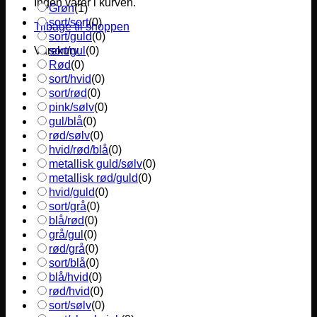
Ingen varer i kurven.
Grøn
(
1
)
sort/sort
(
0
)
Tilbage til shoppen
sort/guld
(
0
)
sort/gul
(
0
)
Varekurv
Rød
(
0
)
sort/hvid
(
0
)
sort/rød
(
0
)
pink/sølv
(
0
)
gul/blå
(
0
)
rød/sølv
(
0
)
hvid/rød/blå
(
0
)
metallisk guld/sølv
(
0
)
metallisk rød/guld
(
0
)
hvid/guld
(
0
)
sort/grå
(
0
)
blå/rød
(
0
)
grå/gul
(
0
)
rød/grå
(
0
)
sort/blå
(
0
)
blå/hvid
(
0
)
rød/hvid
(
0
)
sort/sølv
(
0
)