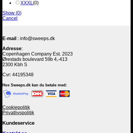
XXXL
(
0
)
Show
(
0
)
Cancel
E-mail
: info@sweeps.dk
Adresse
:
Copenhagen Company Est. 2023
Ørestads boulevard 59b 4,-413
2300 Kbh S
Cvr: 44195348
Hos Sweeps.dk kan du betale med:
Cookiepolitik
Privatlivspolitik
Kundeservice