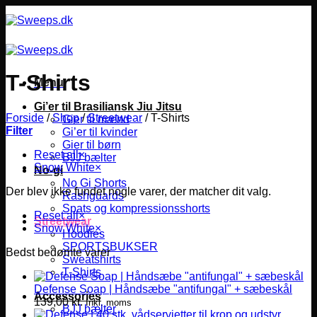
Fortsæt
til
indhold
T-Shirts
Menu
Gi’er til Brasiliansk Jiu Jitsu
Forside
/
Shop
/
Streetwear
/
T-Shirts
Gier til mænd
Filter
Gi’er til kvinder
Gier til børn
Reset all
×
BJJ bælter
Snow White
×
No-gi
No Gi Shorts
Der blev ikke fundet nogle varer, der matcher dit valg.
Rashguards
Spats og kompressionsshorts
Reset all
×
Streetwear
Snow White
×
Hoodies
SPORTSBUKSER
Bedst bedømte varer
Sweatshirts
T-Shirts
Defense Soap | Håndsæbe "antifungal" + sæbeskål
Accessories
139,00
kr.
Inkl. moms
BJJ bælter