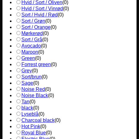
Hvid / Sort / Oliven
(
0
)
Hvid / Sort / Vinrød
(
0
)
Sort / Hvid / Rød
(
0
)
Sort / Grøn
(
0
)
Sort / Orange
(
0
)
Mørkerød
(
0
)
Sort / Grå
(
0
)
Avocado
(
0
)
Maroon
(
0
)
Green
(
0
)
Forrest green
(
0
)
Grey
(
0
)
Sort/brun
(
0
)
Sage
(
0
)
Noise Red
(
0
)
Noise Black
(
0
)
Tan
(
0
)
black
(
0
)
Lyseblå
(
0
)
Charcoal black
(
0
)
Hot Pink
(
0
)
Royal Blue
(
0
)
Electric Blue
(
0
)