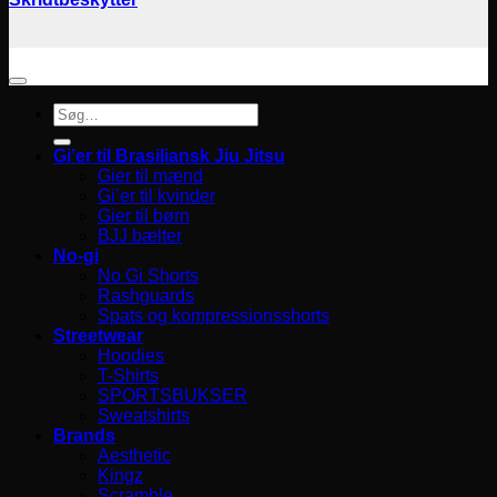
Søg
efter:
Gi’er til Brasiliansk Jiu Jitsu
Gier til mænd
Gi’er til kvinder
Gier til børn
BJJ bælter
No-gi
No Gi Shorts
Rashguards
Spats og kompressionsshorts
Streetwear
Hoodies
T-Shirts
SPORTSBUKSER
Sweatshirts
Brands
Aesthetic
Kingz
Scramble