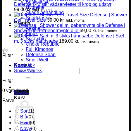
Beskyttelse
Defense | 40 stk. vådservietter til krop og udstyr
Hygiejne
99,00
kr.
Inkl. moms
Skade behandling
Defense | Shower
Sportstasker
Gel Travel Size
39,00
kr.
Inkl. moms
Brands
Defense |
Aesthetic
Shower gel m. pebermynte olie
69,00
kr.
Inkl. moms
Kingz
Defense | Sæt
Scramble
m. 3 styks håndsæbe
189,00
kr.
Inkl. moms
Choke Republic
Fuji Kimonos
Defense Soap
Filter
Smell Well
Kontakt
Reset all
×
Søg
Snow White
×
efter:
Filter
0
vare found
0,00
kr.
Kurv
Farve
Sort
(
1
)
Blå
(
0
)
Hvid
(
0
)
Navy
(
0
)