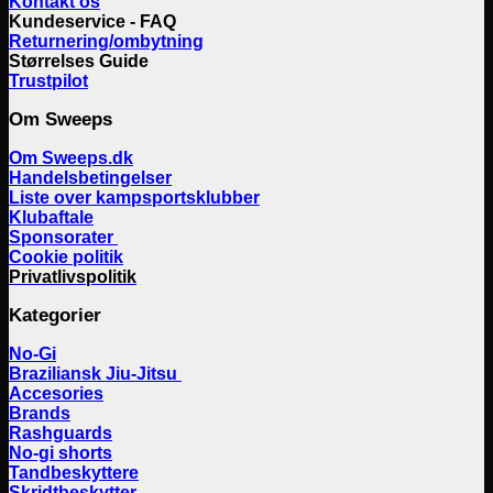
Kontakt os
Kundeservice - FAQ
Returnering/ombytning
Størrelses Guide
Trustpilot
Om Sweeps
Om Sweeps.dk
Handelsbetingelser
Liste over kampsportsklubber
Klubaftale
Sponsorater
Cookie politik
Privatlivspolitik
Kategorier
No-Gi
Braziliansk Jiu-Jitsu
Accesories
Brands
Rashguards
No-gi shorts
Tandbeskyttere
Skridtbeskytter