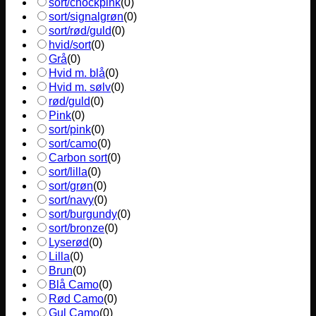
sort/chockpink
(
0
)
sort/signalgrøn
(
0
)
sort/rød/guld
(
0
)
hvid/sort
(
0
)
Grå
(
0
)
Hvid m. blå
(
0
)
Hvid m. sølv
(
0
)
rød/guld
(
0
)
Pink
(
0
)
sort/pink
(
0
)
sort/camo
(
0
)
Carbon sort
(
0
)
sort/lilla
(
0
)
sort/grøn
(
0
)
sort/navy
(
0
)
sort/burgundy
(
0
)
sort/bronze
(
0
)
Lyserød
(
0
)
Lilla
(
0
)
Brun
(
0
)
Blå Camo
(
0
)
Rød Camo
(
0
)
Gul Camo
(
0
)