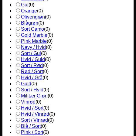
Gul
(
0
)
Orange
(
0
)
Olivengrøn
(
0
)
Blågrøn
(
0
)
Sort Camo
(
0
)
Gold Marble
(
0
)
Pink Marble
(
0
)
Navy / Hvid
(
0
)
Sort / Gul
(
0
)
Hvid / Guld
(
0
)
Sort / Rød
(
0
)
Rød / Sort
(
0
)
Hvid / Grå
(
0
)
Guld
(
0
)
Sort / Hvid
(
0
)
Militær Grøn
(
0
)
Vinrød
(
0
)
Hvid / Sort
(
0
)
Hvid / Vinrød
(
0
)
Sort / Vinrød
(
0
)
Blå / Sort
(
0
)
Pink / Sort
(
0
)