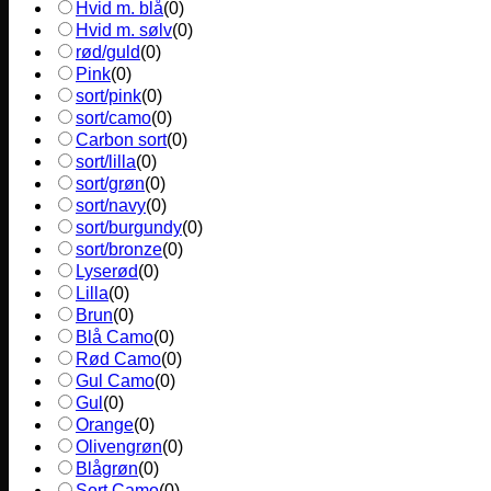
Hvid m. blå
(
0
)
Hvid m. sølv
(
0
)
rød/guld
(
0
)
Pink
(
0
)
sort/pink
(
0
)
sort/camo
(
0
)
Carbon sort
(
0
)
sort/lilla
(
0
)
sort/grøn
(
0
)
sort/navy
(
0
)
sort/burgundy
(
0
)
sort/bronze
(
0
)
Lyserød
(
0
)
Lilla
(
0
)
Brun
(
0
)
Blå Camo
(
0
)
Rød Camo
(
0
)
Gul Camo
(
0
)
Gul
(
0
)
Orange
(
0
)
Olivengrøn
(
0
)
Blågrøn
(
0
)
Sort Camo
(
0
)