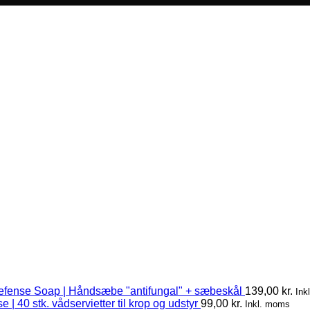
efense Soap | Håndsæbe "antifungal" + sæbeskål
139,00
kr.
Ink
 | 40 stk. vådservietter til krop og udstyr
99,00
kr.
Inkl. moms