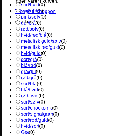
Ingen varer i kurven.
sort/hvid
(
0
)
sort/rød
(
0
)
Tilbage til shoppen
pink/sølv
(
0
)
Varekurv
gul/blå
(
0
)
rød/sølv
(
0
)
hvid/rød/blå
(
0
)
metallisk guld/sølv
(
0
)
metallisk rød/guld
(
0
)
hvid/guld
(
0
)
sort/grå
(
0
)
blå/rød
(
0
)
grå/gul
(
0
)
rød/grå
(
0
)
sort/blå
(
0
)
blå/hvid
(
0
)
rød/hvid
(
0
)
sort/sølv
(
0
)
sort/chockpink
(
0
)
sort/signalgrøn
(
0
)
sort/rød/guld
(
0
)
hvid/sort
(
0
)
Grå
(
0
)