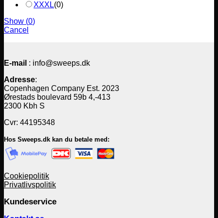
XXXL
(
0
)
Show
(
0
)
Cancel
E-mail
: info@sweeps.dk
Adresse
:
Copenhagen Company Est. 2023
Ørestads boulevard 59b 4,-413
2300 Kbh S
Cvr: 44195348
Hos Sweeps.dk kan du betale med:
Cookiepolitik
Privatlivspolitik
Kundeservice