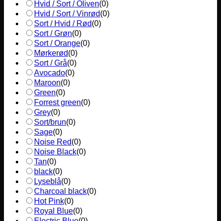
Hvid / Sort / Oliven
(
0
)
Hvid / Sort / Vinrød
(
0
)
Sort / Hvid / Rød
(
0
)
Sort / Grøn
(
0
)
Sort / Orange
(
0
)
Mørkerød
(
0
)
Sort / Grå
(
0
)
Avocado
(
0
)
Maroon
(
0
)
Green
(
0
)
Forrest green
(
0
)
Grey
(
0
)
Sort/brun
(
0
)
Sage
(
0
)
Noise Red
(
0
)
Noise Black
(
0
)
Tan
(
0
)
black
(
0
)
Lyseblå
(
0
)
Charcoal black
(
0
)
Hot Pink
(
0
)
Royal Blue
(
0
)
Electric Blue
(
0
)