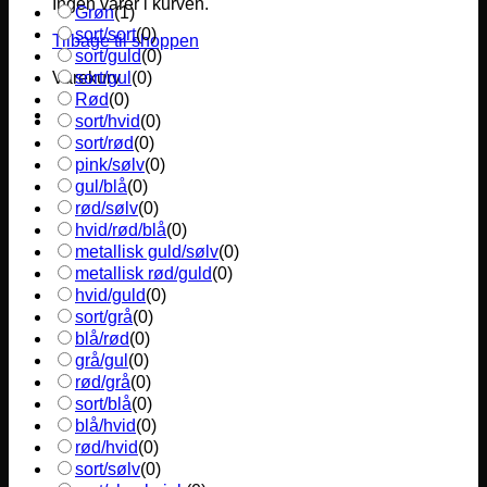
Ingen varer i kurven.
Grøn
(
1
)
sort/sort
(
0
)
Tilbage til shoppen
sort/guld
(
0
)
sort/gul
(
0
)
Varekurv
Rød
(
0
)
sort/hvid
(
0
)
sort/rød
(
0
)
pink/sølv
(
0
)
gul/blå
(
0
)
rød/sølv
(
0
)
hvid/rød/blå
(
0
)
metallisk guld/sølv
(
0
)
metallisk rød/guld
(
0
)
hvid/guld
(
0
)
sort/grå
(
0
)
blå/rød
(
0
)
grå/gul
(
0
)
rød/grå
(
0
)
sort/blå
(
0
)
blå/hvid
(
0
)
rød/hvid
(
0
)
sort/sølv
(
0
)