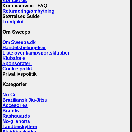
Kontakt os
Kundeservice - FAQ
Returnering/ombytning
Størrelses Guide
Trustpilot
Om Sweeps
Om Sweeps.dk
Handelsbetingelser
Liste over kampsportsklubber
Klubaftale
Sponsorater
Cookie politik
Privatlivspolitik
Kategorier
No-Gi
Braziliansk Jiu-Jitsu
Accesories
Brands
Rashguards
No-gi shorts
Tandbeskyttere
Skridtbeskytter