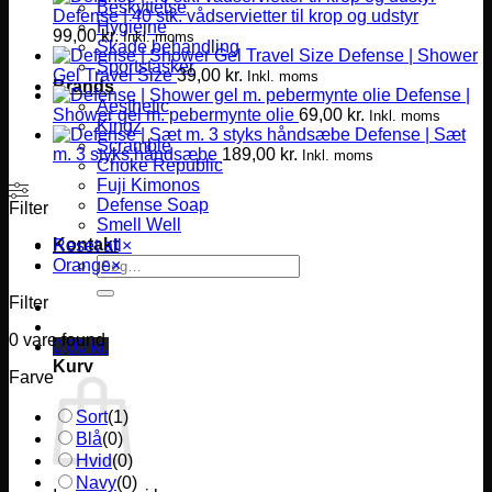
Beskyttelse
Defense | 40 stk. vådservietter til krop og udstyr
Hygiejne
99,00
kr.
Inkl. moms
Skade behandling
Defense | Shower
Sportstasker
Gel Travel Size
39,00
kr.
Inkl. moms
Brands
Defense |
Aesthetic
Shower gel m. pebermynte olie
69,00
kr.
Inkl. moms
Kingz
Defense | Sæt
Scramble
m. 3 styks håndsæbe
189,00
kr.
Inkl. moms
Choke Republic
Fuji Kimonos
Defense Soap
Filter
Smell Well
Kontakt
Reset all
×
Søg
Orange
×
efter:
Filter
0
vare found
0,00
kr.
Kurv
Farve
Sort
(
1
)
Blå
(
0
)
Hvid
(
0
)
Navy
(
0
)