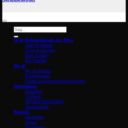
Søg
efter:
Gi’er til Brasiliansk Jiu Jitsu
Gier til mænd
Gi’er til kvinder
Gier til børn
BJJ bælter
No-gi
No Gi Shorts
Rashguards
Spats og kompressionsshorts
Streetwear
Hoodies
T-Shirts
SPORTSBUKSER
Sweatshirts
Brands
Aesthetic
Kingz
Scramble