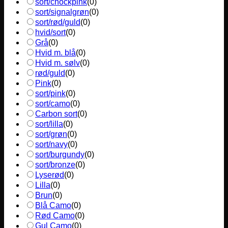
sort/chockpink
(
0
)
sort/signalgrøn
(
0
)
sort/rød/guld
(
0
)
hvid/sort
(
0
)
Grå
(
0
)
Hvid m. blå
(
0
)
Hvid m. sølv
(
0
)
rød/guld
(
0
)
Pink
(
0
)
sort/pink
(
0
)
sort/camo
(
0
)
Carbon sort
(
0
)
sort/lilla
(
0
)
sort/grøn
(
0
)
sort/navy
(
0
)
sort/burgundy
(
0
)
sort/bronze
(
0
)
Lyserød
(
0
)
Lilla
(
0
)
Brun
(
0
)
Blå Camo
(
0
)
Rød Camo
(
0
)
Gul Camo
(
0
)