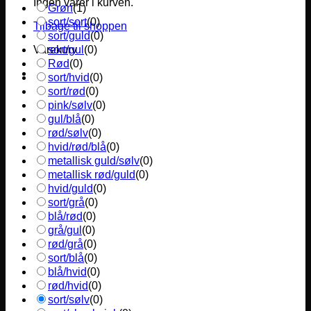
Ingen varer i kurven.
Grøn
(
1
)
sort/sort
(
0
)
Tilbage til shoppen
sort/guld
(
0
)
sort/gul
(
0
)
Varekurv
Rød
(
0
)
sort/hvid
(
0
)
sort/rød
(
0
)
pink/sølv
(
0
)
gul/blå
(
0
)
rød/sølv
(
0
)
hvid/rød/blå
(
0
)
metallisk guld/sølv
(
0
)
metallisk rød/guld
(
0
)
hvid/guld
(
0
)
sort/grå
(
0
)
blå/rød
(
0
)
grå/gul
(
0
)
rød/grå
(
0
)
sort/blå
(
0
)
blå/hvid
(
0
)
rød/hvid
(
0
)
sort/sølv
(
0
)