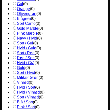
Gul
(
0
)
Orange
(
0
)
Olivengrøn
(
0
)
Blågrøn
(
0
)
Sort Camo
(
0
)
Gold Marble
(
0
)
Pink Marble
(
0
)
Navy / Hvid
(
0
)
Sort / Gul
(
0
)
Hvid / Guld
(
0
)
Sort / Rød
(
0
)
Rød / Sort
(
0
)
Hvid / Grå
(
0
)
Guld
(
0
)
Sort / Hvid
(
0
)
Militær Grøn
(
0
)
Vinrød
(
0
)
Hvid / Sort
(
0
)
Hvid / Vinrød
(
0
)
Sort / Vinrød
(
0
)
Blå / Sort
(
0
)
Pink / Sort
(
0
)