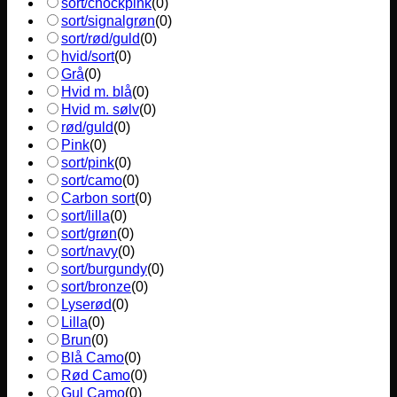
sort/chockpink
(
0
)
sort/signalgrøn
(
0
)
sort/rød/guld
(
0
)
hvid/sort
(
0
)
Grå
(
0
)
Hvid m. blå
(
0
)
Hvid m. sølv
(
0
)
rød/guld
(
0
)
Pink
(
0
)
sort/pink
(
0
)
sort/camo
(
0
)
Carbon sort
(
0
)
sort/lilla
(
0
)
sort/grøn
(
0
)
sort/navy
(
0
)
sort/burgundy
(
0
)
sort/bronze
(
0
)
Lyserød
(
0
)
Lilla
(
0
)
Brun
(
0
)
Blå Camo
(
0
)
Rød Camo
(
0
)
Gul Camo
(
0
)