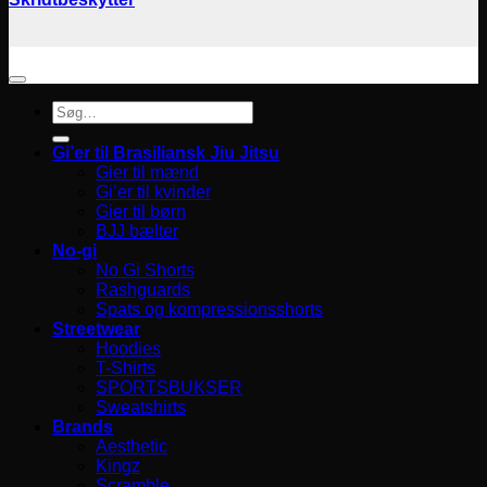
Søg
efter:
Gi’er til Brasiliansk Jiu Jitsu
Gier til mænd
Gi’er til kvinder
Gier til børn
BJJ bælter
No-gi
No Gi Shorts
Rashguards
Spats og kompressionsshorts
Streetwear
Hoodies
T-Shirts
SPORTSBUKSER
Sweatshirts
Brands
Aesthetic
Kingz
Scramble