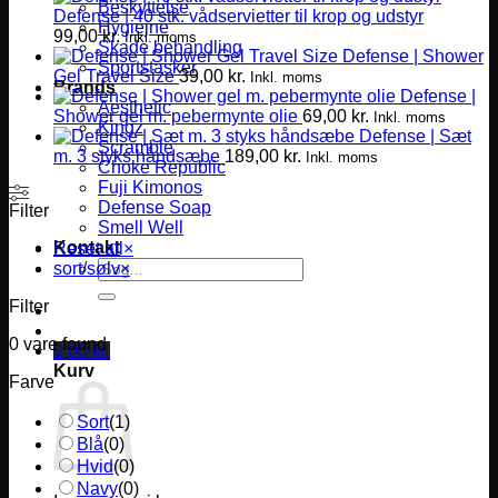
Beskyttelse
Defense | 40 stk. vådservietter til krop og udstyr
Hygiejne
99,00
kr.
Inkl. moms
Skade behandling
Defense | Shower
Sportstasker
Gel Travel Size
39,00
kr.
Inkl. moms
Brands
Defense |
Aesthetic
Shower gel m. pebermynte olie
69,00
kr.
Inkl. moms
Kingz
Defense | Sæt
Scramble
m. 3 styks håndsæbe
189,00
kr.
Inkl. moms
Choke Republic
Fuji Kimonos
Defense Soap
Filter
Smell Well
Kontakt
Reset all
×
Søg
sort/sølv
×
efter:
Filter
0
vare found
0,00
kr.
Kurv
Farve
Sort
(
1
)
Blå
(
0
)
Hvid
(
0
)
Navy
(
0
)