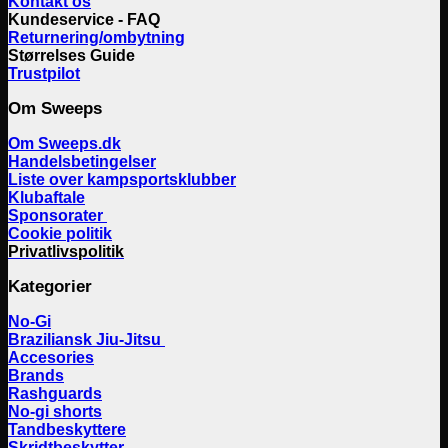
Kontakt os
Kundeservice - FAQ
Returnering/ombytning
Størrelses Guide
Trustpilot
Om Sweeps
Om Sweeps.dk
Handelsbetingelser
Liste over kampsportsklubber
Klubaftale
Sponsorater
Cookie politik
Privatlivspolitik
Kategorier
No-Gi
Braziliansk Jiu-Jitsu
Accesories
Brands
Rashguards
No-gi shorts
Tandbeskyttere
Skridtbeskytter