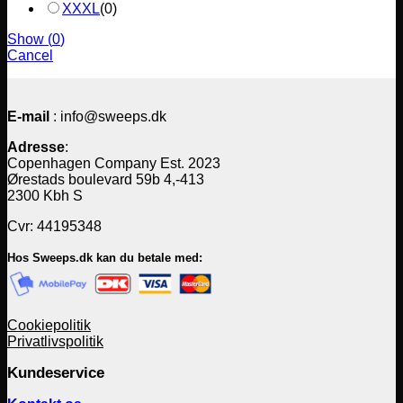
XXXL
(
0
)
Show
(
0
)
Cancel
E-mail
: info@sweeps.dk
Adresse
:
Copenhagen Company Est. 2023
Ørestads boulevard 59b 4,-413
2300 Kbh S
Cvr: 44195348
Hos Sweeps.dk kan du betale med:
Cookiepolitik
Privatlivspolitik
Kundeservice