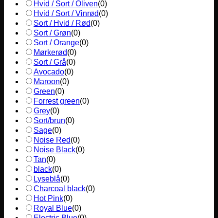
Hvid / Sort / Oliven
(
0
)
Hvid / Sort / Vinrød
(
0
)
Sort / Hvid / Rød
(
0
)
Sort / Grøn
(
0
)
Sort / Orange
(
0
)
Mørkerød
(
0
)
Sort / Grå
(
0
)
Avocado
(
0
)
Maroon
(
0
)
Green
(
0
)
Forrest green
(
0
)
Grey
(
0
)
Sort/brun
(
0
)
Sage
(
0
)
Noise Red
(
0
)
Noise Black
(
0
)
Tan
(
0
)
black
(
0
)
Lyseblå
(
0
)
Charcoal black
(
0
)
Hot Pink
(
0
)
Royal Blue
(
0
)
Electric Blue
(
0
)