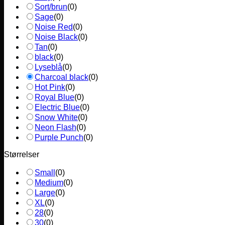
Sort/brun
(
0
)
Sage
(
0
)
Noise Red
(
0
)
Noise Black
(
0
)
Tan
(
0
)
black
(
0
)
Lyseblå
(
0
)
Charcoal black
(
0
)
Hot Pink
(
0
)
Royal Blue
(
0
)
Electric Blue
(
0
)
Snow White
(
0
)
Neon Flash
(
0
)
Purple Punch
(
0
)
Størrelser
Small
(
0
)
Medium
(
0
)
Large
(
0
)
XL
(
0
)
28
(
0
)
30
(
0
)