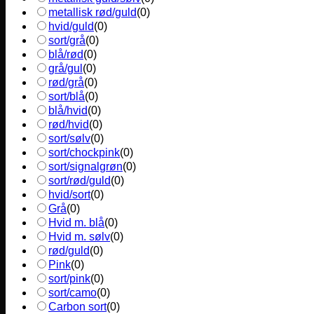
metallisk rød/guld
(
0
)
hvid/guld
(
0
)
sort/grå
(
0
)
blå/rød
(
0
)
grå/gul
(
0
)
rød/grå
(
0
)
sort/blå
(
0
)
blå/hvid
(
0
)
rød/hvid
(
0
)
sort/sølv
(
0
)
sort/chockpink
(
0
)
sort/signalgrøn
(
0
)
sort/rød/guld
(
0
)
hvid/sort
(
0
)
Grå
(
0
)
Hvid m. blå
(
0
)
Hvid m. sølv
(
0
)
rød/guld
(
0
)
Pink
(
0
)
sort/pink
(
0
)
sort/camo
(
0
)
Carbon sort
(
0
)