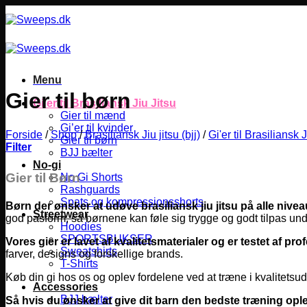
Fortsæt
til
indhold
Menu
Gier til børn
Gi’er til Brasiliansk Jiu Jitsu
Gier til mænd
Gi’er til kvinder
Forside
/
Shop
/
Brasiliansk Jiu jitsu (bjj)
/
Gi'er til Brasiliansk J
Gier til børn
Filter
BJJ bælter
No-gi
Gier til Børn
No Gi Shorts
Rashguards
Spats og kompressionsshorts
Børn der ønsker at udøve brasiliansk jiu jitsu på alle nivea
Streetwear
god pasform, så børnene kan føle sig trygge og godt tilpas un
Hoodies
SPORTSBUKSER
Vores gier er lavet af kvalitetsmaterialer og er testet af pro
Sweatshirts
farver, designs og forskellige brands.
T-Shirts
Køb din gi hos os og oplev fordelene ved at træne i kvalitetsuds
Accessories
BJJ bælter
Så hvis du ønsker at give dit barn den bedste træning opl