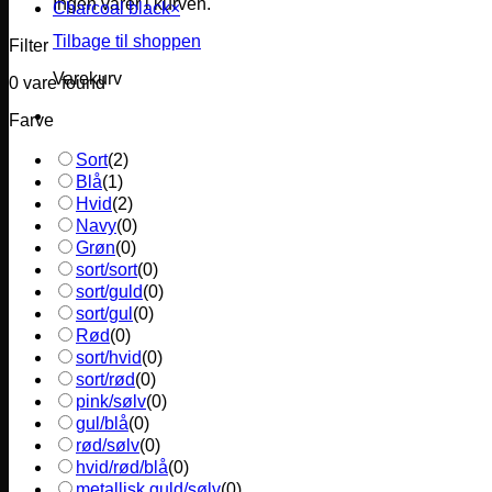
Ingen varer i kurven.
Charcoal black
×
Tilbage til shoppen
Filter
Varekurv
0
vare found
Farve
Sort
(
2
)
Blå
(
1
)
Hvid
(
2
)
Navy
(
0
)
Grøn
(
0
)
sort/sort
(
0
)
sort/guld
(
0
)
sort/gul
(
0
)
Rød
(
0
)
sort/hvid
(
0
)
sort/rød
(
0
)
pink/sølv
(
0
)
gul/blå
(
0
)
rød/sølv
(
0
)
hvid/rød/blå
(
0
)
metallisk guld/sølv
(
0
)