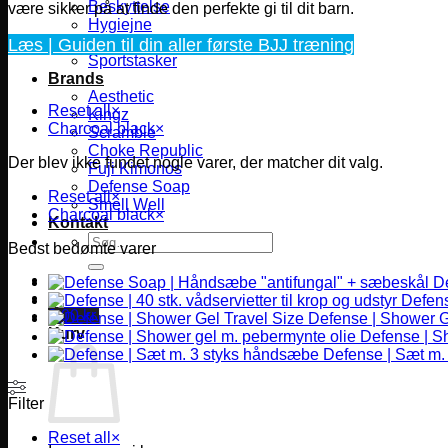
Beskyttelse
være sikker på at finde den perfekte gi til dit barn.
Hygiejne
Læs | Guiden til din aller første BJJ træning
Skade behandling
Sportstasker
Brands
Aesthetic
Reset all
×
Kingz
Charcoal black
×
Scramble
Choke Republic
Der blev ikke fundet nogle varer, der matcher dit valg.
Fuji Kimonos
Defense Soap
Reset all
×
Smell Well
Charcoal black
×
Kontakt
Søg
Bedst bedømte varer
efter:
D
Defense
0,00
kr.
Defense | Shower G
Kurv
Defense | S
Defense | Sæt m.
Filter
Reset all
×