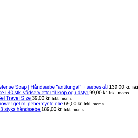
efense Soap | Håndsæbe "antifungal" + sæbeskål
139,00
kr.
Ink
 | 40 stk. vådservietter til krop og udstyr
99,00
kr.
Inkl. moms
el Travel Size
39,00
kr.
Inkl. moms
hower gel m. pebermynte olie
69,00
kr.
Inkl. moms
 3 styks håndsæbe
189,00
kr.
Inkl. moms