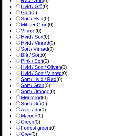
Rød / Sort
(
0
)
Hvid / Grå
(
0
)
Guld
(
0
)
Sort / Hvid
(
0
)
Militær Grøn
(
0
)
Vinrød
(
0
)
Hvid / Sort
(
0
)
Hvid / Vinrød
(
0
)
Sort / Vinrød
(
0
)
Blå / Sort
(
0
)
Pink / Sort
(
0
)
Hvid / Sort / Oliven
(
0
)
Hvid / Sort / Vinrød
(
0
)
Sort / Hvid / Rød
(
0
)
Sort / Grøn
(
0
)
Sort / Orange
(
0
)
Mørkerød
(
0
)
Sort / Grå
(
0
)
Avocado
(
0
)
Maroon
(
0
)
Green
(
0
)
Forrest green
(
0
)
Grey
(
0
)