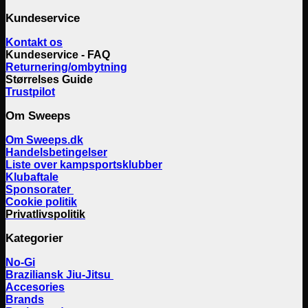
Kundeservice
Kontakt os
Kundeservice - FAQ
Returnering/ombytning
Størrelses Guide
Trustpilot
Om Sweeps
Om Sweeps.dk
Handelsbetingelser
Liste over kampsportsklubber
Klubaftale
Sponsorater
Cookie politik
Privatlivspolitik
Kategorier
No-Gi
Braziliansk Jiu-Jitsu
Accesories
Brands