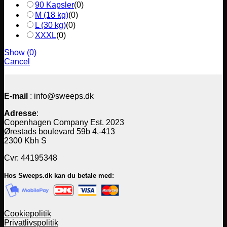
90 Kapsler
(
0
)
M (18 kg)
(
0
)
L (30 kg)
(
0
)
XXXL
(
0
)
Show
(
0
)
Cancel
E-mail
: info@sweeps.dk
Adresse
:
Copenhagen Company Est. 2023
Ørestads boulevard 59b 4,-413
2300 Kbh S
Cvr: 44195348
Hos Sweeps.dk kan du betale med:
Cookiepolitik
Privatlivspolitik