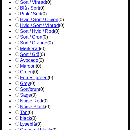
Sort / Vinrød
(
0
)
Blå / Sort
(
0
)
Pink / Sort
(
0
)
Hvid / Sort / Oliven
(
0
)
Hvid / Sort / Vinrød
(
0
)
Sort / Hvid / Rød
(
0
)
Sort / Grøn
(
0
)
Sort / Orange
(
0
)
Mørkerød
(
0
)
Sort / Grå
(
0
)
Avocado
(
0
)
Maroon
(
0
)
Green
(
0
)
Forrest green
(
0
)
Grey
(
0
)
Sort/brun
(
0
)
Sage
(
0
)
Noise Red
(
0
)
Noise Black
(
0
)
Tan
(
0
)
black
(
0
)
Lyseblå
(
0
)
Charcoal black
(
0
)