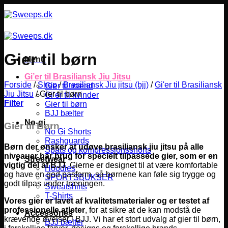
Fortsæt
til
indhold
Gier til børn
Menu
Gi’er til Brasiliansk Jiu Jitsu
Forside
/
Shop
/
Brasiliansk Jiu jitsu (bjj)
/
Gi'er til Brasiliansk
Gier til mænd
Jiu Jitsu
/
Gier til børn
Gi’er til kvinder
Filter
Gier til børn
BJJ bælter
No-gi
Gier til Børn
No Gi Shorts
Rashguards
Børn der ønsker at udøve brasiliansk jiu jitsu på alle
Spats og kompressionsshorts
niveauer har brug for specielt tilpassede gier, som er en
Streetwear
vigtig del af BJJ.
Gierne er designet til at være komfortable
Hoodies
og have en god pasform, så børnene kan føle sig trygge og
SPORTSBUKSER
godt tilpas under træningen.
Sweatshirts
T-Shirts
Vores gier er lavet af kvalitetsmaterialer og er testet af
professionelle atleter
, for at sikre at de kan modstå de
Accessories
krævende øvelser i BJJ. Vi har et stort udvalg af gier til børn,
BJJ bælter