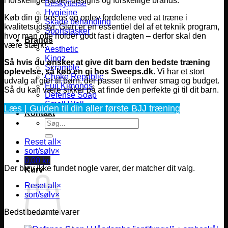
i forskellige farver, designs og forskellige brands.
Beskyttelse
Hygiejne
Køb din gi hos os og oplev fordelene ved at træne i
Skade behandling
kvalitetsudstyr. Gien er en essentiel del af et teknik program,
Sportstasker
hvor man ofte holder godt fast i dragten – derfor skal den
Brands
være stærk!
Aesthetic
Kingz
Så hvis du ønsker at give dit barn den bedste træning
Scramble
oplevelse, så køb en gi hos Sweeps.dk.
Vi har et stort
Choke Republic
udvalg af gier til børn, der passer til enhver smag og budget.
Fuji Kimonos
Så du kan være sikker på at finde den perfekte gi til dit barn.
Defense Soap
Smell Well
Læs | Guiden til din aller første BJJ træning
Kontakt
Søg
efter:
Reset all
×
sort/sølv
×
0,00
kr.
Der blev ikke fundet nogle varer, der matcher dit valg.
Kurv
Reset all
×
sort/sølv
×
Bedst bedømte varer