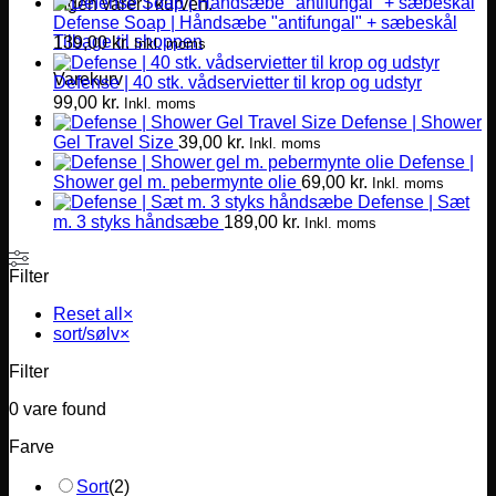
Ingen varer i kurven.
Defense Soap | Håndsæbe "antifungal" + sæbeskål
Tilbage til shoppen
139,00
kr.
Inkl. moms
Varekurv
Defense | 40 stk. vådservietter til krop og udstyr
99,00
kr.
Inkl. moms
Defense | Shower
Gel Travel Size
39,00
kr.
Inkl. moms
Defense |
Shower gel m. pebermynte olie
69,00
kr.
Inkl. moms
Defense | Sæt
m. 3 styks håndsæbe
189,00
kr.
Inkl. moms
Filter
Reset all
×
sort/sølv
×
Filter
0
vare found
Farve
Sort
(
2
)