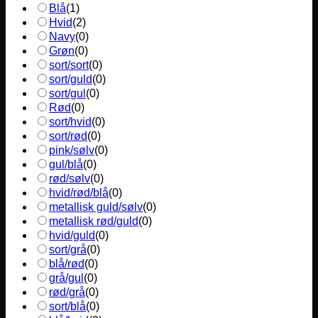
Blå
(
1
)
Hvid
(
2
)
Navy
(
0
)
Grøn
(
0
)
sort/sort
(
0
)
sort/guld
(
0
)
sort/gul
(
0
)
Rød
(
0
)
sort/hvid
(
0
)
sort/rød
(
0
)
pink/sølv
(
0
)
gul/blå
(
0
)
rød/sølv
(
0
)
hvid/rød/blå
(
0
)
metallisk guld/sølv
(
0
)
metallisk rød/guld
(
0
)
hvid/guld
(
0
)
sort/grå
(
0
)
blå/rød
(
0
)
grå/gul
(
0
)
rød/grå
(
0
)
sort/blå
(
0
)