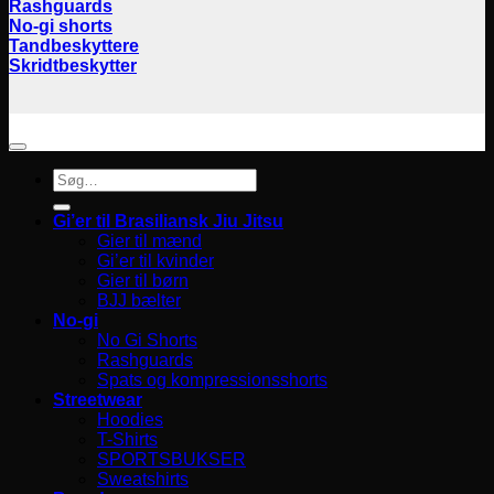
Rashguards
No-gi shorts
Tandbeskyttere
Skridtbeskytter
Søg
efter:
Gi’er til Brasiliansk Jiu Jitsu
Gier til mænd
Gi’er til kvinder
Gier til børn
BJJ bælter
No-gi
No Gi Shorts
Rashguards
Spats og kompressionsshorts
Streetwear
Hoodies
T-Shirts
SPORTSBUKSER
Sweatshirts