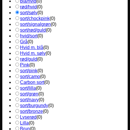
blå/hvid
(
0
)
rød/hvid
(
0
)
sort/sølv
(
0
)
sort/chockpink
(
0
)
sort/signalgrøn
(
0
)
sort/rød/guld
(
0
)
hvid/sort
(
0
)
Grå
(
0
)
Hvid m. blå
(
0
)
Hvid m. sølv
(
0
)
rød/guld
(
0
)
Pink
(
0
)
sort/pink
(
0
)
sort/camo
(
0
)
Carbon sort
(
0
)
sort/lilla
(
0
)
sort/grøn
(
0
)
sort/navy
(
0
)
sort/burgundy
(
0
)
sort/bronze
(
0
)
Lyserød
(
0
)
Lilla
(
0
)
Brun
(
0
)