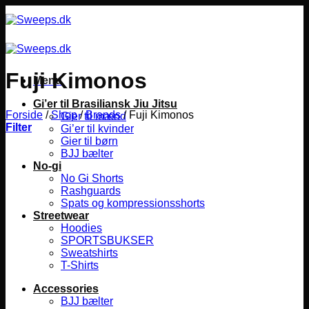
Fortsæt
til
indhold
Fuji Kimonos
Menu
Gi’er til Brasiliansk Jiu Jitsu
Forside
/
Shop
/
Brands
/
Fuji Kimonos
Gier til mænd
Filter
Gi’er til kvinder
Gier til børn
BJJ bælter
No-gi
No Gi Shorts
Rashguards
Spats og kompressionsshorts
Streetwear
Hoodies
SPORTSBUKSER
Sweatshirts
T-Shirts
Accessories
BJJ bælter