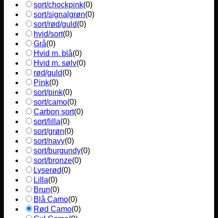
sort/chockpink
(
0
)
sort/signalgrøn
(
0
)
sort/rød/guld
(
0
)
hvid/sort
(
0
)
Grå
(
0
)
Hvid m. blå
(
0
)
Hvid m. sølv
(
0
)
rød/guld
(
0
)
Pink
(
0
)
sort/pink
(
0
)
sort/camo
(
0
)
Carbon sort
(
0
)
sort/lilla
(
0
)
sort/grøn
(
0
)
sort/navy
(
0
)
sort/burgundy
(
0
)
sort/bronze
(
0
)
Lyserød
(
0
)
Lilla
(
0
)
Brun
(
0
)
Blå Camo
(
0
)
Rød Camo
(
0
)