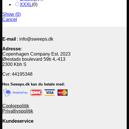
XXXL
(
0
)
Show
(
0
)
Cancel
E-mail
: info@sweeps.dk
Adresse
:
Copenhagen Company Est. 2023
Ørestads boulevard 59b 4,-413
2300 Kbh S
Cvr: 44195348
Hos Sweeps.dk kan du betale med:
Cookiepolitik
Privatlivspolitik
Kundeservice