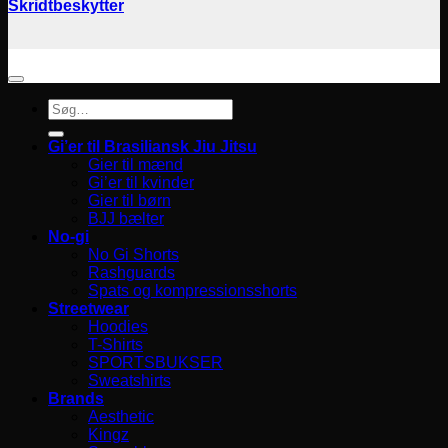
Skridtbeskytter
Søg
efter:
Gi’er til Brasiliansk Jiu Jitsu
Gier til mænd
Gi’er til kvinder
Gier til børn
BJJ bælter
No-gi
No Gi Shorts
Rashguards
Spats og kompressionsshorts
Streetwear
Hoodies
T-Shirts
SPORTSBUKSER
Sweatshirts
Brands
Aesthetic
Kingz