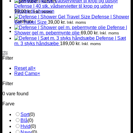
Ingen varer i kurven.
Defense | 40 stk. vådservietter til krop og udstyr
Tilbage til shoppen
99,00
kr.
Inkl. moms
Defense | Shower
Varekurv
Gel Travel Size
39,00
kr.
Inkl. moms
Defense |
Shower gel m. pebermynte olie
69,00
kr.
Inkl. moms
Defense | Sæt
m. 3 styks håndsæbe
189,00
kr.
Inkl. moms
Filter
Reset all
×
Rød Camo
×
Filter
0
vare found
Farve
Sort
(
0
)
Blå
(
0
)
Hvid
(
0
)
Navy
(
0
)