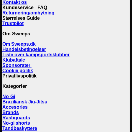
Kontakt os
Kundeservice - FAQ
Returnering/ombytning
Størrelses Guide
Trustpilot
Om Sweeps
Om Sweeps.dk
Handelsbetingelser
Liste over kampsportsklubber
Klubaftale
Sponsorater
Cookie politik
Privatlivspolitik
Kategorier
No-Gi
Braziliansk Jiu-Jitsu
Accesories
Brands
Rashguards
No-gi shorts
Tandbeskyttere