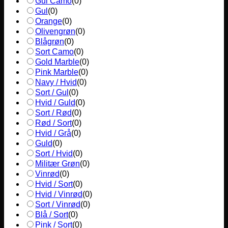
Gul Camo
(
0
)
Gul
(
0
)
Orange
(
0
)
Olivengrøn
(
0
)
Blågrøn
(
0
)
Sort Camo
(
0
)
Gold Marble
(
0
)
Pink Marble
(
0
)
Navy / Hvid
(
0
)
Sort / Gul
(
0
)
Hvid / Guld
(
0
)
Sort / Rød
(
0
)
Rød / Sort
(
0
)
Hvid / Grå
(
0
)
Guld
(
0
)
Sort / Hvid
(
0
)
Militær Grøn
(
0
)
Vinrød
(
0
)
Hvid / Sort
(
0
)
Hvid / Vinrød
(
0
)
Sort / Vinrød
(
0
)
Blå / Sort
(
0
)
Pink / Sort
(
0
)