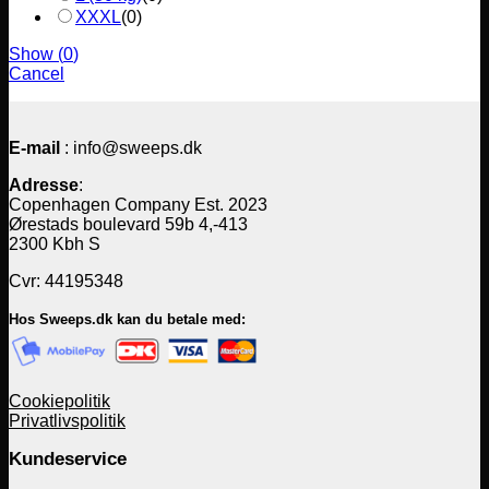
XXXL
(
0
)
Show
(
0
)
Cancel
E-mail
: info@sweeps.dk
Adresse
:
Copenhagen Company Est. 2023
Ørestads boulevard 59b 4,-413
2300 Kbh S
Cvr: 44195348
Hos Sweeps.dk kan du betale med:
Cookiepolitik
Privatlivspolitik
Kundeservice