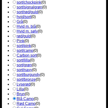
sort/chockpink
(
0
)
sort/signalgrøn
(
0
)
sort/rød/guld
(
0
)
hvid/sort
(
0
)
Grå
(
0
)
Hvid m. blå
(
0
)
Hvid m. sølv
(
0
)
rød/guld
(
0
)
Pink
(
0
)
sort/pink
(
0
)
sort/camo
(
0
)
Carbon sort
(
0
)
sort/lilla
(
0
)
sort/grøn
(
0
)
sort/navy
(
0
)
sort/burgundy
(
0
)
sort/bronze
(
0
)
Lyserød
(
0
)
Lilla
(
0
)
Brun
(
0
)
Blå Camo
(
0
)
Rød Camo
(
0
)