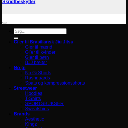
Skridtbeskytter
Søg
efter:
Gi’er til Brasiliansk Jiu Jitsu
Gier til mænd
Gi’er til kvinder
Gier til børn
BJJ bælter
No-gi
No Gi Shorts
Rashguards
Spats og kompressionsshorts
Streetwear
Hoodies
T-Shirts
SPORTSBUKSER
Sweatshirts
Brands
Aesthetic
Kingz