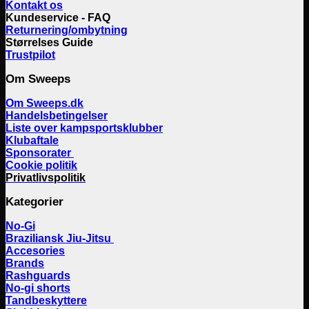
Kontakt os
Kundeservice - FAQ
Returnering/ombytning
Størrelses Guide
Trustpilot
Om Sweeps
Om Sweeps.dk
Handelsbetingelser
Liste over kampsportsklubber
Klubaftale
Sponsorater
Cookie politik
Privatlivspolitik
Kategorier
No-Gi
Braziliansk Jiu-Jitsu
Accesories
Brands
Rashguards
No-gi shorts
Tandbeskyttere