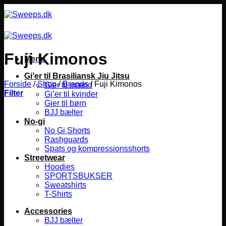
Fortsæt
til
indhold
Fuji Kimonos
Menu
Gi’er til Brasiliansk Jiu Jitsu
Forside
/
Shop
/
Brands
/
Fuji Kimonos
Gier til mænd
Filter
Gi’er til kvinder
Gier til børn
BJJ bælter
No-gi
No Gi Shorts
Rashguards
Spats og kompressionsshorts
Streetwear
Hoodies
SPORTSBUKSER
Sweatshirts
T-Shirts
Accessories
BJJ bælter