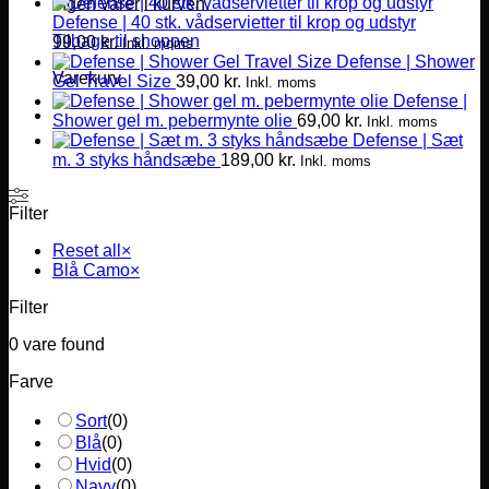
Ingen varer i kurven.
Defense | 40 stk. vådservietter til krop og udstyr
Tilbage til shoppen
99,00
kr.
Inkl. moms
Defense | Shower
Varekurv
Gel Travel Size
39,00
kr.
Inkl. moms
Defense |
Shower gel m. pebermynte olie
69,00
kr.
Inkl. moms
Defense | Sæt
m. 3 styks håndsæbe
189,00
kr.
Inkl. moms
Filter
Reset all
×
Blå Camo
×
Filter
0
vare found
Farve
Sort
(
0
)
Blå
(
0
)
Hvid
(
0
)
Navy
(
0
)