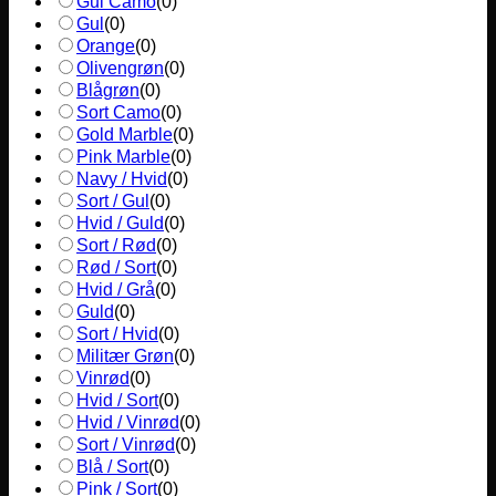
Gul Camo
(
0
)
Gul
(
0
)
Orange
(
0
)
Olivengrøn
(
0
)
Blågrøn
(
0
)
Sort Camo
(
0
)
Gold Marble
(
0
)
Pink Marble
(
0
)
Navy / Hvid
(
0
)
Sort / Gul
(
0
)
Hvid / Guld
(
0
)
Sort / Rød
(
0
)
Rød / Sort
(
0
)
Hvid / Grå
(
0
)
Guld
(
0
)
Sort / Hvid
(
0
)
Militær Grøn
(
0
)
Vinrød
(
0
)
Hvid / Sort
(
0
)
Hvid / Vinrød
(
0
)
Sort / Vinrød
(
0
)
Blå / Sort
(
0
)
Pink / Sort
(
0
)