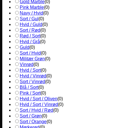
Gold Marble
(
0
)
Pink Marble
(
0
)
Navy / Hvid
(
0
)
Sort / Gul
(
0
)
Hvid / Guld
(
0
)
Sort / Rød
(
0
)
Rød / Sort
(
0
)
Hvid / Grå
(
0
)
Guld
(
0
)
Sort / Hvid
(
0
)
Militær Grøn
(
0
)
Vinrød
(
0
)
Hvid / Sort
(
0
)
Hvid / Vinrød
(
0
)
Sort / Vinrød
(
0
)
Blå / Sort
(
0
)
Pink / Sort
(
0
)
Hvid / Sort / Oliven
(
0
)
Hvid / Sort / Vinrød
(
0
)
Sort / Hvid / Rød
(
0
)
Sort / Grøn
(
0
)
Sort / Orange
(
0
)
Mørkerød
(
0
)