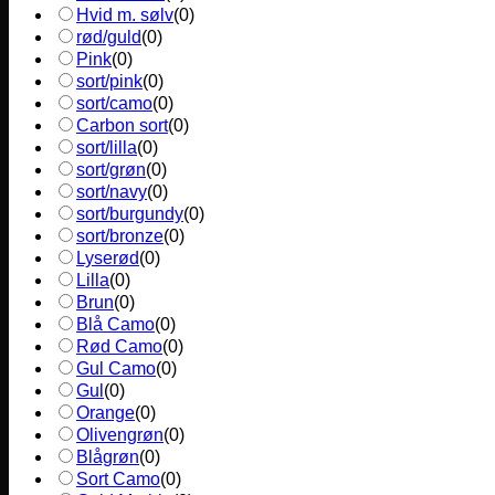
Hvid m. sølv
(
0
)
rød/guld
(
0
)
Pink
(
0
)
sort/pink
(
0
)
sort/camo
(
0
)
Carbon sort
(
0
)
sort/lilla
(
0
)
sort/grøn
(
0
)
sort/navy
(
0
)
sort/burgundy
(
0
)
sort/bronze
(
0
)
Lyserød
(
0
)
Lilla
(
0
)
Brun
(
0
)
Blå Camo
(
0
)
Rød Camo
(
0
)
Gul Camo
(
0
)
Gul
(
0
)
Orange
(
0
)
Olivengrøn
(
0
)
Blågrøn
(
0
)
Sort Camo
(
0
)