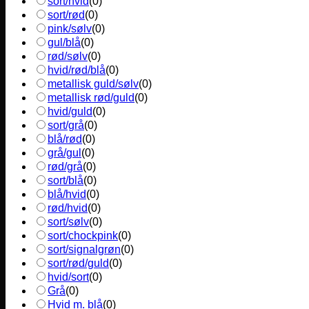
sort/hvid
(
0
)
sort/rød
(
0
)
pink/sølv
(
0
)
gul/blå
(
0
)
rød/sølv
(
0
)
hvid/rød/blå
(
0
)
metallisk guld/sølv
(
0
)
metallisk rød/guld
(
0
)
hvid/guld
(
0
)
sort/grå
(
0
)
blå/rød
(
0
)
grå/gul
(
0
)
rød/grå
(
0
)
sort/blå
(
0
)
blå/hvid
(
0
)
rød/hvid
(
0
)
sort/sølv
(
0
)
sort/chockpink
(
0
)
sort/signalgrøn
(
0
)
sort/rød/guld
(
0
)
hvid/sort
(
0
)
Grå
(
0
)
Hvid m. blå
(
0
)