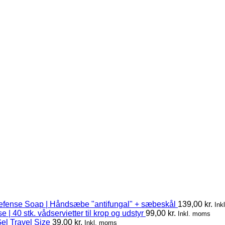
ar leveret top kvalitet til
e som Xande Ribeiro og
efense Soap | Håndsæbe "antifungal" + sæbeskål
139,00
kr.
Ink
 | 40 stk. vådservietter til krop og udstyr
99,00
kr.
Inkl. moms
el Travel Size
39,00
kr.
Inkl. moms