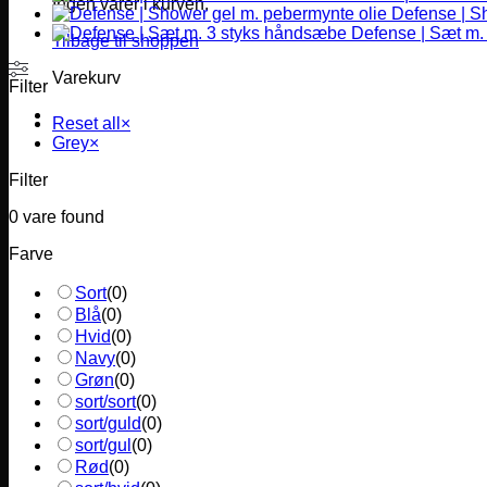
Ingen varer i kurven.
Defense | S
Defense | Sæt m.
Tilbage til shoppen
Varekurv
Filter
Reset all
×
Grey
×
Filter
0
vare found
Farve
Sort
(
0
)
Blå
(
0
)
Hvid
(
0
)
Navy
(
0
)
Grøn
(
0
)
sort/sort
(
0
)
sort/guld
(
0
)
sort/gul
(
0
)
Rød
(
0
)