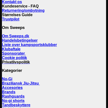
Kontakt os
Kundeservice - FAQ
Returnering/ombytning
Størrelses Guide
Trustpilot
Om Sweeps
Om Sweeps.dk
Handelsbetingelser
Liste over kampsportsklubber
Klubaftale
Sponsorater
Cookie politik
Privatlivspolitik
Kategorier
No-Gi
Braziliansk Jiu-Jitsu
Accesories
Brands
Rashguards
No-gi shorts
Tandbeskyttere