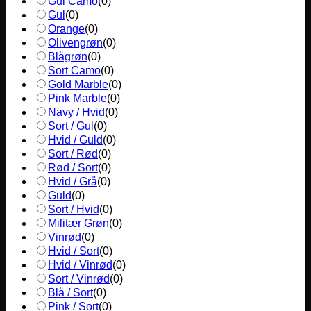
Gul Camo
(
0
)
Gul
(
0
)
Orange
(
0
)
Olivengrøn
(
0
)
Blågrøn
(
0
)
Sort Camo
(
0
)
Gold Marble
(
0
)
Pink Marble
(
0
)
Navy / Hvid
(
0
)
Sort / Gul
(
0
)
Hvid / Guld
(
0
)
Sort / Rød
(
0
)
Rød / Sort
(
0
)
Hvid / Grå
(
0
)
Guld
(
0
)
Sort / Hvid
(
0
)
Militær Grøn
(
0
)
Vinrød
(
0
)
Hvid / Sort
(
0
)
Hvid / Vinrød
(
0
)
Sort / Vinrød
(
0
)
Blå / Sort
(
0
)
Pink / Sort
(
0
)