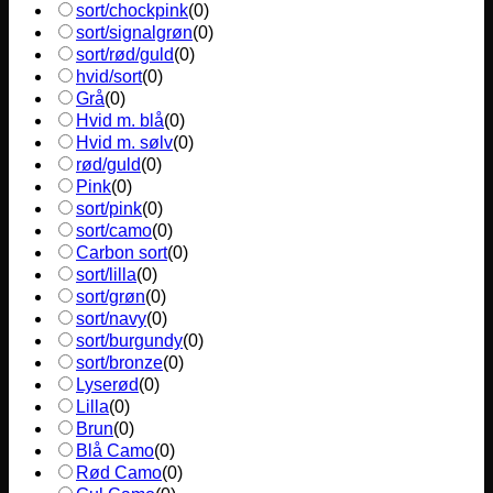
sort/chockpink
(
0
)
sort/signalgrøn
(
0
)
sort/rød/guld
(
0
)
hvid/sort
(
0
)
Grå
(
0
)
Hvid m. blå
(
0
)
Hvid m. sølv
(
0
)
rød/guld
(
0
)
Pink
(
0
)
sort/pink
(
0
)
sort/camo
(
0
)
Carbon sort
(
0
)
sort/lilla
(
0
)
sort/grøn
(
0
)
sort/navy
(
0
)
sort/burgundy
(
0
)
sort/bronze
(
0
)
Lyserød
(
0
)
Lilla
(
0
)
Brun
(
0
)
Blå Camo
(
0
)
Rød Camo
(
0
)