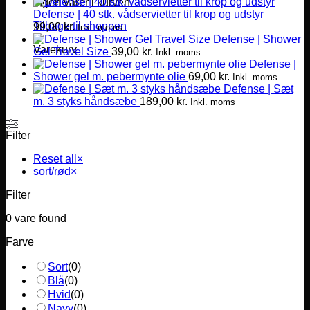
Ingen varer i kurven.
Defense | 40 stk. vådservietter til krop og udstyr
Tilbage til shoppen
99,00
kr.
Inkl. moms
Defense | Shower
Varekurv
Gel Travel Size
39,00
kr.
Inkl. moms
Defense |
Shower gel m. pebermynte olie
69,00
kr.
Inkl. moms
Defense | Sæt
m. 3 styks håndsæbe
189,00
kr.
Inkl. moms
Filter
Reset all
×
sort/rød
×
Filter
0
vare found
Farve
Sort
(
0
)
Blå
(
0
)
Hvid
(
0
)
Navy
(
0
)