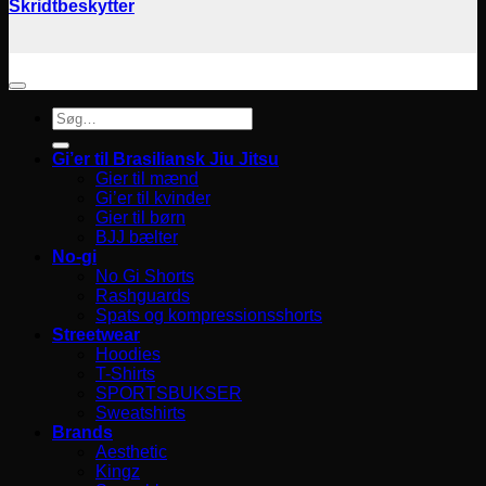
Skridtbeskytter
Søg
efter:
Gi’er til Brasiliansk Jiu Jitsu
Gier til mænd
Gi’er til kvinder
Gier til børn
BJJ bælter
No-gi
No Gi Shorts
Rashguards
Spats og kompressionsshorts
Streetwear
Hoodies
T-Shirts
SPORTSBUKSER
Sweatshirts
Brands
Aesthetic
Kingz