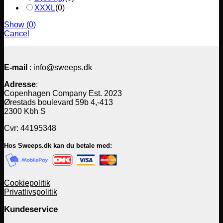
XXXL
(
0
)
Show
(
0
)
Cancel
E-mail
: info@sweeps.dk
Adresse
:
Copenhagen Company Est. 2023
Ørestads boulevard 59b 4,-413
2300 Kbh S
Cvr: 44195348
Hos Sweeps.dk kan du betale med:
Cookiepolitik
Privatlivspolitik
Kundeservice