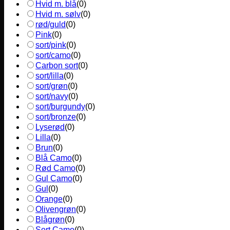
Hvid m. blå
(
0
)
Hvid m. sølv
(
0
)
rød/guld
(
0
)
Pink
(
0
)
sort/pink
(
0
)
sort/camo
(
0
)
Carbon sort
(
0
)
sort/lilla
(
0
)
sort/grøn
(
0
)
sort/navy
(
0
)
sort/burgundy
(
0
)
sort/bronze
(
0
)
Lyserød
(
0
)
Lilla
(
0
)
Brun
(
0
)
Blå Camo
(
0
)
Rød Camo
(
0
)
Gul Camo
(
0
)
Gul
(
0
)
Orange
(
0
)
Olivengrøn
(
0
)
Blågrøn
(
0
)
Sort Camo
(
0
)