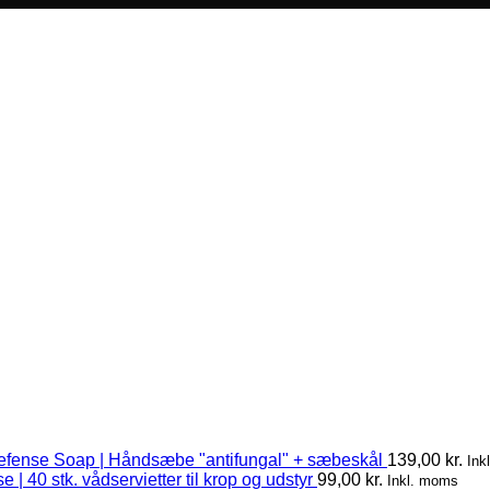
efense Soap | Håndsæbe "antifungal" + sæbeskål
139,00
kr.
Ink
 | 40 stk. vådservietter til krop og udstyr
99,00
kr.
Inkl. moms