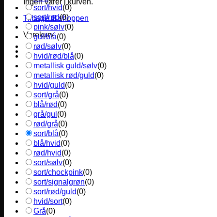
Ingen varer i kurven.
sort/hvid
(
0
)
sort/rød
(
0
)
Tilbage til shoppen
pink/sølv
(
0
)
Varekurv
gul/blå
(
0
)
rød/sølv
(
0
)
hvid/rød/blå
(
0
)
metallisk guld/sølv
(
0
)
metallisk rød/guld
(
0
)
hvid/guld
(
0
)
sort/grå
(
0
)
blå/rød
(
0
)
grå/gul
(
0
)
rød/grå
(
0
)
sort/blå
(
0
)
blå/hvid
(
0
)
rød/hvid
(
0
)
sort/sølv
(
0
)
sort/chockpink
(
0
)
sort/signalgrøn
(
0
)
sort/rød/guld
(
0
)
hvid/sort
(
0
)
Grå
(
0
)