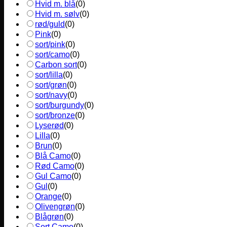
Hvid m. blå
(
0
)
Hvid m. sølv
(
0
)
rød/guld
(
0
)
Pink
(
0
)
sort/pink
(
0
)
sort/camo
(
0
)
Carbon sort
(
0
)
sort/lilla
(
0
)
sort/grøn
(
0
)
sort/navy
(
0
)
sort/burgundy
(
0
)
sort/bronze
(
0
)
Lyserød
(
0
)
Lilla
(
0
)
Brun
(
0
)
Blå Camo
(
0
)
Rød Camo
(
0
)
Gul Camo
(
0
)
Gul
(
0
)
Orange
(
0
)
Olivengrøn
(
0
)
Blågrøn
(
0
)
Sort Camo
(
0
)