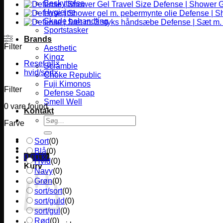
Beskyttelse
Defense | Shower G
Hygiejne
Defense | S
Skade behandling
Defense | Sæt m.
Sportstasker
Brands
Filter
Aesthetic
Kingz
Reset all
×
Scramble
hvid/sort
×
Choke Republic
Fuji Kimonos
Filter
Defense Soap
Smell Well
0
vare found
Kontakt
Søg
Farve
efter:
Sort
(
0
)
Blå
(
0
)
0,00
kr.
Hvid
(
0
)
Kurv
Navy
(
0
)
Grøn
(
0
)
sort/sort
(
0
)
sort/guld
(
0
)
sort/gul
(
0
)
Rød
(
0
)