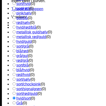
Ingen varer i kurven.
sort/hvid
(
0
)
sort/rød
(
0
)
Tilbage til shoppen
pink/sølv
(
0
)
Varekurv
gul/blå
(
0
)
rød/sølv
(
0
)
hvid/rød/blå
(
0
)
metallisk guld/sølv
(
0
)
metallisk rød/guld
(
0
)
hvid/guld
(
0
)
sort/grå
(
0
)
blå/rød
(
0
)
grå/gul
(
0
)
rød/grå
(
0
)
sort/blå
(
0
)
blå/hvid
(
0
)
rød/hvid
(
0
)
sort/sølv
(
0
)
sort/chockpink
(
0
)
sort/signalgrøn
(
0
)
sort/rød/guld
(
0
)
hvid/sort
(
0
)
Grå
(
0
)