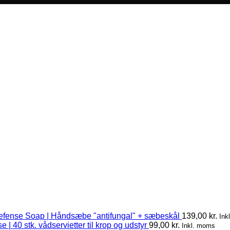
efense Soap | Håndsæbe "antifungal" + sæbeskål
139,00
kr.
Ink
 | 40 stk. vådservietter til krop og udstyr
99,00
kr.
Inkl. moms