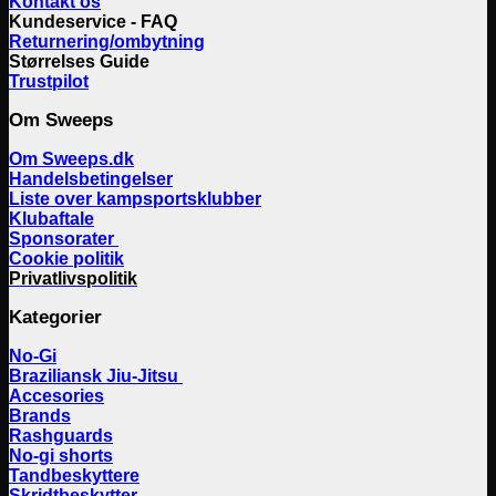
Kontakt os
Kundeservice - FAQ
Returnering/ombytning
Størrelses Guide
Trustpilot
Om Sweeps
Om Sweeps.dk
Handelsbetingelser
Liste over kampsportsklubber
Klubaftale
Sponsorater
Cookie politik
Privatlivspolitik
Kategorier
No-Gi
Braziliansk Jiu-Jitsu
Accesories
Brands
Rashguards
No-gi shorts
Tandbeskyttere
Skridtbeskytter