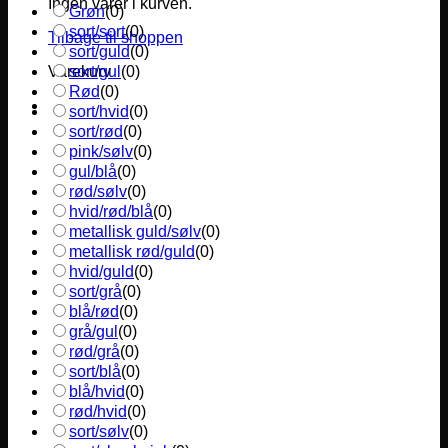
Ingen varer i kurven.
Grøn
(
0
)
sort/sort
(
0
)
Tilbage til shoppen
sort/guld
(
0
)
sort/gul
(
0
)
Varekurv
Rød
(
0
)
sort/hvid
(
0
)
sort/rød
(
0
)
pink/sølv
(
0
)
gul/blå
(
0
)
rød/sølv
(
0
)
hvid/rød/blå
(
0
)
metallisk guld/sølv
(
0
)
metallisk rød/guld
(
0
)
hvid/guld
(
0
)
sort/grå
(
0
)
blå/rød
(
0
)
grå/gul
(
0
)
rød/grå
(
0
)
sort/blå
(
0
)
blå/hvid
(
0
)
rød/hvid
(
0
)
sort/sølv
(
0
)