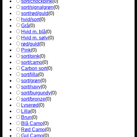
sort/chockpink
(
0
)
sort/signalgrøn
(
0
)
sort/rød/guld
(
0
)
hvid/sort
(
0
)
Grå
(
0
)
Hvid m. blå
(
0
)
Hvid m. sølv
(
0
)
rød/guld
(
0
)
Pink
(
0
)
sort/pink
(
0
)
sort/camo
(
0
)
Carbon sort
(
0
)
sort/lilla
(
0
)
sort/grøn
(
0
)
sort/navy
(
0
)
sort/burgundy
(
0
)
sort/bronze
(
0
)
Lyserød
(
0
)
Lilla
(
0
)
Brun
(
0
)
Blå Camo
(
0
)
Rød Camo
(
0
)
Gul Camo
(
0
)