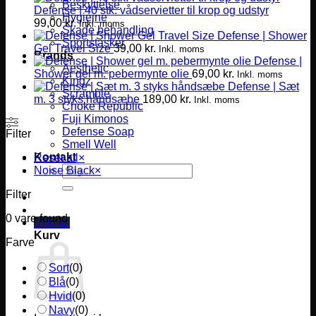
Beskyttelse
Defense | 40 stk. vådservietter til krop og udstyr
Hygiejne
99,00
kr.
Inkl. moms
Skade behandling
Defense | Shower
Sportstasker
Gel Travel Size
39,00
kr.
Inkl. moms
Brands
Defense |
Aesthetic
Shower gel m. pebermynte olie
69,00
kr.
Inkl. moms
Kingz
Defense | Sæt
Scramble
m. 3 styks håndsæbe
189,00
kr.
Inkl. moms
Choke Republic
Fuji Kimonos
Defense Soap
Filter
Smell Well
Kontakt
Reset all
×
Søg
Noise Black
×
efter:
Filter
0
vare found
0,00
kr.
Kurv
Farve
Sort
(
0
)
Blå
(
0
)
Hvid
(
0
)
Navy
(
0
)