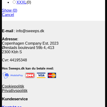
XXXL
(
0
)
Show
(
0
)
Cancel
E-mail
: info@sweeps.dk
Adresse
:
Copenhagen Company Est. 2023
Ørestads boulevard 59b 4,-413
2300 Kbh S
Cvr: 44195348
Hos Sweeps.dk kan du betale med:
Cookiepolitik
Privatlivspolitik
Kundeservice