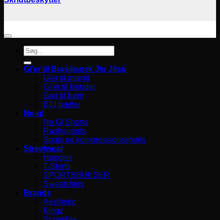
Søg
efter:
Gi’er til Brasiliansk Jiu Jitsu
Gier til mænd
Gi’er til kvinder
Gier til børn
BJJ bælter
No-gi
No Gi Shorts
Rashguards
Spats og kompressionsshorts
Streetwear
Hoodies
T-Shirts
SPORTSBUKSER
Sweatshirts
Brands
Aesthetic
Kingz
Scramble