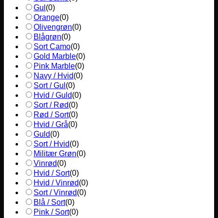
Gul
(
0
)
Orange
(
0
)
Olivengrøn
(
0
)
Blågrøn
(
0
)
Sort Camo
(
0
)
Gold Marble
(
0
)
Pink Marble
(
0
)
Navy / Hvid
(
0
)
Sort / Gul
(
0
)
Hvid / Guld
(
0
)
Sort / Rød
(
0
)
Rød / Sort
(
0
)
Hvid / Grå
(
0
)
Guld
(
0
)
Sort / Hvid
(
0
)
Militær Grøn
(
0
)
Vinrød
(
0
)
Hvid / Sort
(
0
)
Hvid / Vinrød
(
0
)
Sort / Vinrød
(
0
)
Blå / Sort
(
0
)
Pink / Sort
(
0
)