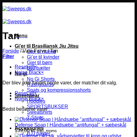
Fortsæt
til
indhold
Tan
Menu
Gi’er til Brasiliansk Jiu Jitsu
Forside
/
Vare Farve
/
Tan
Gier til mænd
Filter
Gi’er til kvinder
Gier til børn
Reset all
×
BJJ bælter
Noise Black
×
No-gi
No Gi Shorts
Der blev ikke fundet nogle varer, der matcher dit valg.
Rashguards
Spats og kompressionsshorts
Reset all
×
Streetwear
Noise Black
×
Hoodies
SPORTSBUKSER
Bedst bedømte varer
Sweatshirts
T-Shirts
Defense Soap | Håndsæbe "antifungal" + sæbeskål
Accessories
139,00
kr.
Inkl. moms
BJJ bælter