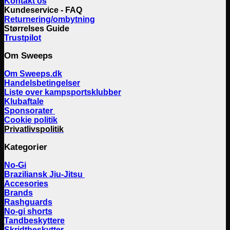
Kontakt os
Kundeservice - FAQ
Returnering/ombytning
Størrelses Guide
Trustpilot
Om Sweeps
Om Sweeps.dk
Handelsbetingelser
Liste over kampsportsklubber
Klubaftale
Sponsorater
Cookie politik
Privatlivspolitik
Kategorier
No-Gi
Braziliansk Jiu-Jitsu
Accesories
Brands
Rashguards
No-gi shorts
Tandbeskyttere
Skridtbeskytter