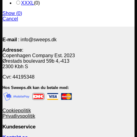
XXXL
(
0
)
Show
(
0
)
Cancel
E-mail
: info@sweeps.dk
Adresse
:
Copenhagen Company Est. 2023
Ørestads boulevard 59b 4,-413
2300 Kbh S
Cvr: 44195348
Hos Sweeps.dk kan du betale med:
Cookiepolitik
Privatlivspolitik
Kundeservice