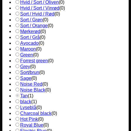
Hvid / Sort / Oliven
(
0
)
Hvid / Sort / Vinrød
(
0
)
Sort / Hvid / Rød
(
0
)
Sort / Grøn
(
0
)
Sort / Orange
(
0
)
Mørkerød
(
0
)
Sort / Grå
(
0
)
Avocado
(
0
)
Maroon
(
0
)
Green
(
0
)
Forrest green
(
0
)
Grey
(
0
)
Sort/brun
(
0
)
Sage
(
0
)
Noise Red
(
0
)
Noise Black
(
0
)
Tan
(
1
)
black
(
1
)
Lyseblå
(
0
)
Charcoal black
(
0
)
Hot Pink
(
0
)
Royal Blue
(
0
)
Electric Blue
(
0
)