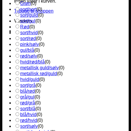
Ingen varer i kurven.
Grøn
(
0
)
sort/sort
(
0
)
Tilbage til shoppen
sort/guld
(
0
)
sort/gul
(
0
)
Varekurv
Rød
(
0
)
sort/hvid
(
0
)
sort/rød
(
0
)
pink/sølv
(
0
)
gul/blå
(
0
)
rød/sølv
(
0
)
hvid/rød/blå
(
0
)
metallisk guld/sølv
(
0
)
metallisk rød/guld
(
0
)
hvid/guld
(
0
)
sort/grå
(
0
)
blå/rød
(
0
)
grå/gul
(
0
)
rød/grå
(
0
)
sort/blå
(
0
)
blå/hvid
(
0
)
rød/hvid
(
0
)
sort/sølv
(
0
)