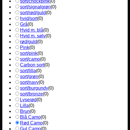
sort/chockpink
(
0
)
sort/signalgrøn
(
0
)
sort/rød/guld
(
0
)
hvid/sort
(
0
)
Grå
(
0
)
Hvid m. blå
(
0
)
Hvid m. sølv
(
0
)
rød/guld
(
0
)
Pink
(
0
)
sort/pink
(
0
)
sort/camo
(
0
)
Carbon sort
(
0
)
sort/lilla
(
0
)
sort/grøn
(
0
)
sort/navy
(
0
)
sort/burgundy
(
0
)
sort/bronze
(
0
)
Lyserød
(
0
)
Lilla
(
0
)
Brun
(
0
)
Blå Camo
(
0
)
Rød Camo
(
0
)
Gul Camo
(
0
)