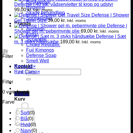
Beskyttelse
Defense | 40 stk. vådservietter til krop og udstyr
Hygiejne
99,00
kr.
Inkl. moms
Skade behandling
Defense | Shower
Sportstasker
Gel Travel Size
39,00
kr.
Inkl. moms
Brands
Defense |
Aesthetic
Shower gel m. pebermynte olie
69,00
kr.
Inkl. moms
Kingz
Defense | Sæt
Scramble
m. 3 styks håndsæbe
189,00
kr.
Inkl. moms
Choke Republic
Fuji Kimonos
Defense Soap
Filter
Smell Well
Kontakt
Reset all
×
Søg
Rød Camo
×
efter:
Filter
0
vare found
0,00
kr.
Kurv
Farve
Sort
(
0
)
Blå
(
0
)
Hvid
(
0
)
Navy
(
0
)