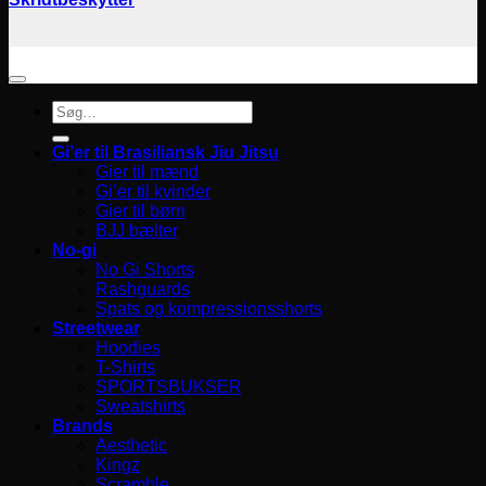
Søg
efter:
Gi’er til Brasiliansk Jiu Jitsu
Gier til mænd
Gi’er til kvinder
Gier til børn
BJJ bælter
No-gi
No Gi Shorts
Rashguards
Spats og kompressionsshorts
Streetwear
Hoodies
T-Shirts
SPORTSBUKSER
Sweatshirts
Brands
Aesthetic
Kingz
Scramble