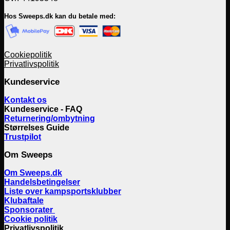
Hos Sweeps.dk kan du betale med:
Cookiepolitik
Privatlivspolitik
Kundeservice
Kontakt os
Kundeservice - FAQ
Returnering/ombytning
Størrelses Guide
Trustpilot
Om Sweeps
Om Sweeps.dk
Handelsbetingelser
Liste over kampsportsklubber
Klubaftale
Sponsorater
Cookie politik
Privatlivspolitik