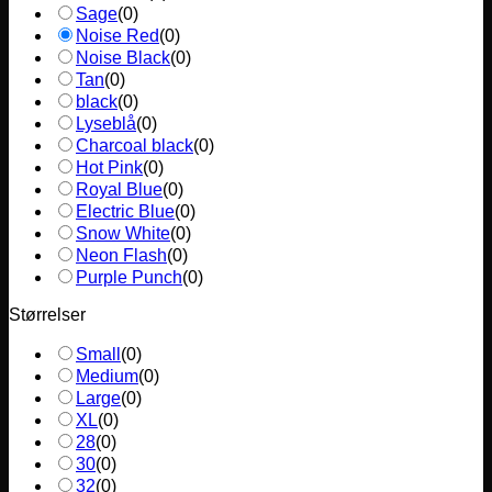
Sage
(
0
)
Noise Red
(
0
)
Noise Black
(
0
)
Tan
(
0
)
black
(
0
)
Lyseblå
(
0
)
Charcoal black
(
0
)
Hot Pink
(
0
)
Royal Blue
(
0
)
Electric Blue
(
0
)
Snow White
(
0
)
Neon Flash
(
0
)
Purple Punch
(
0
)
Størrelser
Small
(
0
)
Medium
(
0
)
Large
(
0
)
XL
(
0
)
28
(
0
)
30
(
0
)
32
(
0
)