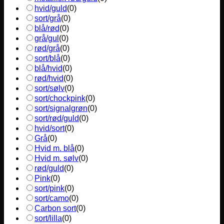
hvid/guld
(
0
)
sort/grå
(
0
)
blå/rød
(
0
)
grå/gul
(
0
)
rød/grå
(
0
)
sort/blå
(
0
)
blå/hvid
(
0
)
rød/hvid
(
0
)
sort/sølv
(
0
)
sort/chockpink
(
0
)
sort/signalgrøn
(
0
)
sort/rød/guld
(
0
)
hvid/sort
(
0
)
Grå
(
0
)
Hvid m. blå
(
0
)
Hvid m. sølv
(
0
)
rød/guld
(
0
)
Pink
(
0
)
sort/pink
(
0
)
sort/camo
(
0
)
Carbon sort
(
0
)
sort/lilla
(
0
)