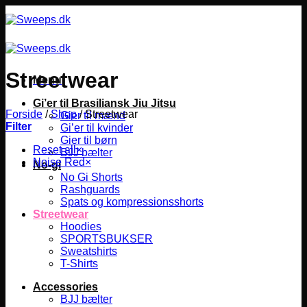
Fortsæt
til
indhold
Streetwear
Menu
Gi’er til Brasiliansk Jiu Jitsu
Forside
/
Shop
/
Streetwear
Gier til mænd
Filter
Gi’er til kvinder
Gier til børn
Reset all
×
BJJ bælter
Noise Red
×
No-gi
No Gi Shorts
Rashguards
Spats og kompressionsshorts
Streetwear
Hoodies
SPORTSBUKSER
Sweatshirts
T-Shirts
Accessories
BJJ bælter