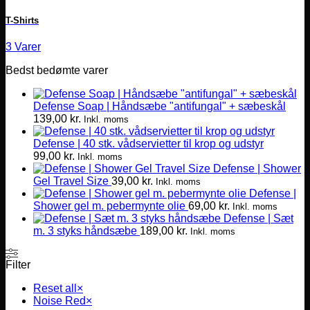
T-Shirts
3 Varer
Bedst bedømte varer
Defense Soap | Håndsæbe "antifungal" + sæbeskål
139,00
kr.
Inkl. moms
Defense | 40 stk. vådservietter til krop og udstyr
99,00
kr.
Inkl. moms
Defense | Shower
Gel Travel Size
39,00
kr.
Inkl. moms
Defense |
Shower gel m. pebermynte olie
69,00
kr.
Inkl. moms
Defense | Sæt
m. 3 styks håndsæbe
189,00
kr.
Inkl. moms
Filter
Reset all
×
Noise Red
×