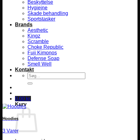
Beskyttelse
Hygiejne
Skade behandling
Sportstasker
Brands
Aesthetic
Kingz
Scramble
Choke Republic
Fuji Kimonos
Defense Soap
Smell Well
Kontakt
Søg
efter:
0,00
kr.
Kurv
Hoodies
3 Varer