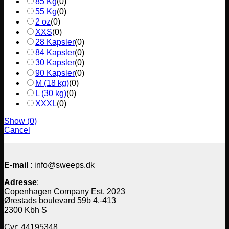
85 Kg
(
0
)
55 Kg
(
0
)
2 oz
(
0
)
XXS
(
0
)
28 Kapsler
(
0
)
84 Kapsler
(
0
)
30 Kapsler
(
0
)
90 Kapsler
(
0
)
M (18 kg)
(
0
)
L (30 kg)
(
0
)
XXXL
(
0
)
Show
(
0
)
Cancel
E-mail
: info@sweeps.dk
Adresse
:
Copenhagen Company Est. 2023
Ørestads boulevard 59b 4,-413
2300 Kbh S
Cvr: 44195348