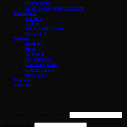
Rashguards
Spats og kompressionsshorts
Streetwear
Hoodies
T-Shirts
SPORTSBUKSER
Sweatshirts
Brands
Aesthetic
Kingz
Scramble
Fuji Kimonos
Choke Republic
Defense Soap
Smell Well
Kontakt
Log ind
Log ind
Påkrævet
Brugernavn eller e-mailadresse
*
Påkrævet
Adgangskode
*