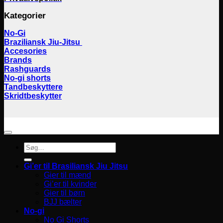
Kategorier
No-Gi
Braziliansk Jiu-Jitsu
Accesories
Brands
Rashguards
No-gi shorts
Tandbeskyttere
Skridtbeskytter
Søg
efter:
Gi’er til Brasiliansk Jiu Jitsu
Gier til mænd
Gi’er til kvinder
Gier til børn
BJJ bælter
No-gi
No Gi Shorts