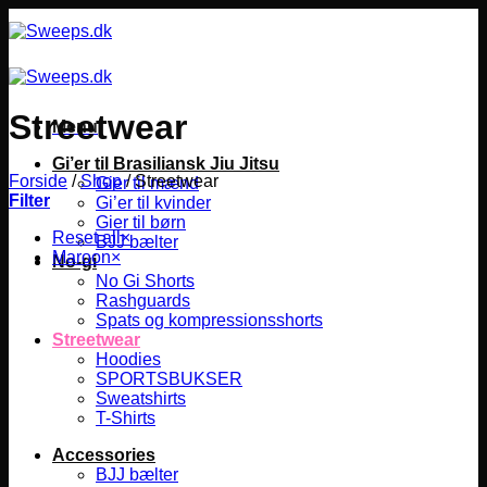
Fortsæt
til
indhold
Streetwear
Menu
Gi’er til Brasiliansk Jiu Jitsu
Forside
/
Shop
/
Streetwear
Gier til mænd
Filter
Gi’er til kvinder
Gier til børn
Reset all
×
BJJ bælter
Maroon
×
No-gi
No Gi Shorts
Rashguards
Spats og kompressionsshorts
Streetwear
Hoodies
SPORTSBUKSER
Sweatshirts
T-Shirts
Accessories
BJJ bælter