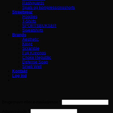
Rashguards
Spats og kompressionsshorts
Streetwear
Hoodies
T-Shirts
SPORTSBUKSER
Sweatshirts
Brands
Aesthetic
Kingz
Scramble
Fuji Kimonos
Choke Republic
Defense Soap
Smell Well
Kontakt
Log ind
Log ind
Påkrævet
Brugernavn eller e-mailadresse
*
Påkrævet
Adgangskode
*