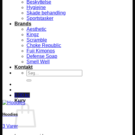
Beskyttelse
Hygiejne
Skade behandling
Sportstasker
Brands
Aesthetic
Kingz
Scramble
Choke Republic
Fuji Kimonos
Defense Soap
Smell Well
Kontakt
Søg
efter:
0,00
kr.
Kurv
Hoodies
3 Varer