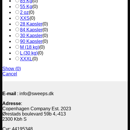
85 Kg
(
0
)
55 Kg
(
0
)
2 oz
(
0
)
XXS
(
0
)
28 Kapsler
(
0
)
84 Kapsler
(
0
)
30 Kapsler
(
0
)
90 Kapsler
(
0
)
M (18 kg)
(
0
)
L (30 kg)
(
0
)
XXXL
(
0
)
Show
(
0
)
Cancel
E-mail
: info@sweeps.dk
Adresse
:
Copenhagen Company Est. 2023
Ørestads boulevard 59b 4,-413
2300 Kbh S
Cvr: 44195348