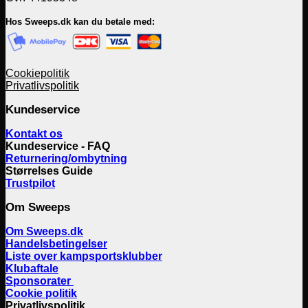
Hos Sweeps.dk kan du betale med:
Cookiepolitik
Privatlivspolitik
Kundeservice
Kontakt os
Kundeservice - FAQ
Returnering/ombytning
Størrelses Guide
Trustpilot
Om Sweeps
Om Sweeps.dk
Handelsbetingelser
Liste over kampsportsklubber
Klubaftale
Sponsorater
Cookie politik
Privatlivspolitik