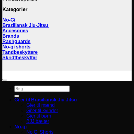
Kategorier
No-Gi
Braziliansk Jiu-Jitsu
Accesories
Brands
Rashguards
No-gi shorts
Tandbeskyttere
Skridtbeskytter
Søg
efter:
Gi’er til Brasiliansk Jiu Jitsu
Gier til mænd
Gi’er til kvinder
Gier til børn
BJJ bælter
No-gi
No Gi Shorts