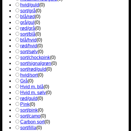
hvid/guld
(
0
)
sort/grå
(
0
)
blå/rød
(
0
)
grå/gul
(
0
)
rød/grå
(
0
)
sort/blå
(
0
)
blå/hvid
(
0
)
rød/hvid
(
0
)
sort/sølv
(
0
)
sort/chockpink
(
0
)
sort/signalgrøn
(
0
)
sort/rød/guld
(
0
)
hvid/sort
(
0
)
Grå
(
0
)
Hvid m. blå
(
0
)
Hvid m. sølv
(
0
)
rød/guld
(
0
)
Pink
(
0
)
sort/pink
(
0
)
sort/camo
(
0
)
Carbon sort
(
0
)
sort/lilla
(
0
)