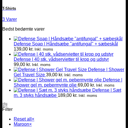
T-Shirts
3 Varer
Bedst bedømte varer
Defense Soap | Håndsæbe "antifungal" + sæbeskål
139,00
kr.
Inkl. moms
Defense | 40 stk. vådservietter til krop og udstyr
99,00
kr.
Inkl. moms
Defense | Shower
Gel Travel Size
39,00
kr.
Inkl. moms
Defense |
Shower gel m. pebermynte olie
69,00
kr.
Inkl. moms
Defense | Sæt
m. 3 styks håndsæbe
189,00
kr.
Inkl. moms
Filter
Reset all
×
Maroon
×