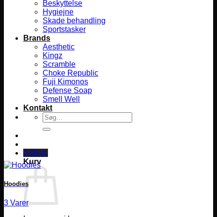
Beskyttelse
Hygiejne
Skade behandling
Sportstasker
Brands
Aesthetic
Kingz
Scramble
Choke Republic
Fuji Kimonos
Defense Soap
Smell Well
Kontakt
Søg
efter:
0,00
kr.
Kurv
Hoodies
3 Varer