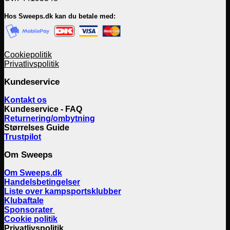
Hos Sweeps.dk kan du betale med:
Cookiepolitik
Privatlivspolitik
Kundeservice
Kontakt os
Kundeservice - FAQ
Returnering/ombytning
Størrelses Guide
Trustpilot
Om Sweeps
Om Sweeps.dk
Handelsbetingelser
Liste over kampsportsklubber
Klubaftale
Sponsorater
Cookie politik
Privatlivspolitik