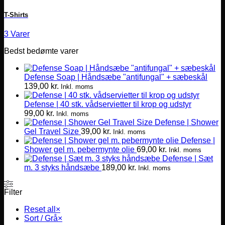
T-Shirts
3 Varer
Bedst bedømte varer
Defense Soap | Håndsæbe "antifungal" + sæbeskål
139,00
kr.
Inkl. moms
Defense | 40 stk. vådservietter til krop og udstyr
99,00
kr.
Inkl. moms
Defense | Shower
Gel Travel Size
39,00
kr.
Inkl. moms
Defense |
Shower gel m. pebermynte olie
69,00
kr.
Inkl. moms
Defense | Sæt
m. 3 styks håndsæbe
189,00
kr.
Inkl. moms
Filter
Reset all
×
Sort / Grå
×