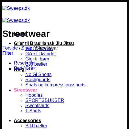
Fortsæt
til
indhold
Streetwear
Menu
Gi’er til Brasiliansk Jiu Jitsu
Forside
/
Shop
/
Streetwear
Gier til mænd
Filter
Gi’er til kvinder
Gier til børn
Reset all
×
BJJ bælter
Sort / Grå
×
No-gi
No Gi Shorts
Rashguards
Spats og kompressionsshorts
Streetwear
Hoodies
SPORTSBUKSER
Sweatshirts
T-Shirts
Accessories
BJJ bælter