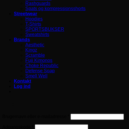
Rashguards
Spats og kompressionsshorts
Streetwear
Hoodies
T-Shirts
SPORTSBUKSER
Sweatshirts
Brands
Aesthetic
Kingz
Scramble
Fuji Kimonos
Choke Republic
Defense Soap
Smell Well
Kontakt
Log ind
Log ind
Påkrævet
Brugernavn eller e-mailadresse
*
Påkrævet
Adgangskode
*