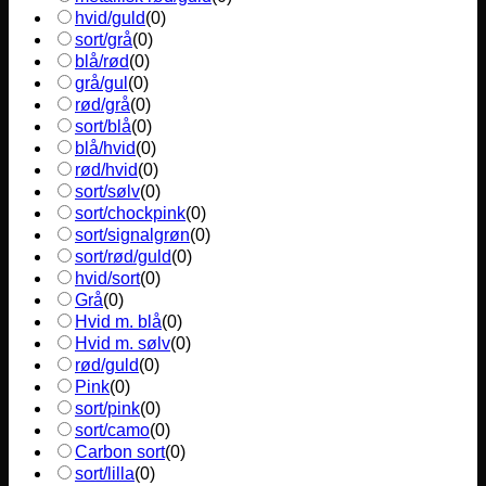
hvid/guld
(
0
)
sort/grå
(
0
)
blå/rød
(
0
)
grå/gul
(
0
)
rød/grå
(
0
)
sort/blå
(
0
)
blå/hvid
(
0
)
rød/hvid
(
0
)
sort/sølv
(
0
)
sort/chockpink
(
0
)
sort/signalgrøn
(
0
)
sort/rød/guld
(
0
)
hvid/sort
(
0
)
Grå
(
0
)
Hvid m. blå
(
0
)
Hvid m. sølv
(
0
)
rød/guld
(
0
)
Pink
(
0
)
sort/pink
(
0
)
sort/camo
(
0
)
Carbon sort
(
0
)
sort/lilla
(
0
)