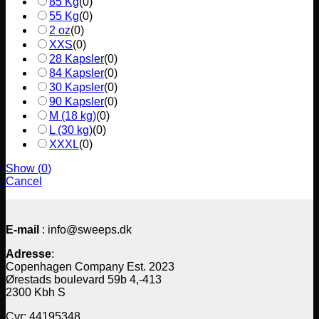
85 Kg
(
0
)
55 Kg
(
0
)
2 oz
(
0
)
XXS
(
0
)
28 Kapsler
(
0
)
84 Kapsler
(
0
)
30 Kapsler
(
0
)
90 Kapsler
(
0
)
M (18 kg)
(
0
)
L (30 kg)
(
0
)
XXXL
(
0
)
Show
(
0
)
Cancel
E-mail
: info@sweeps.dk
Adresse
:
Copenhagen Company Est. 2023
Ørestads boulevard 59b 4,-413
2300 Kbh S
Cvr: 44195348