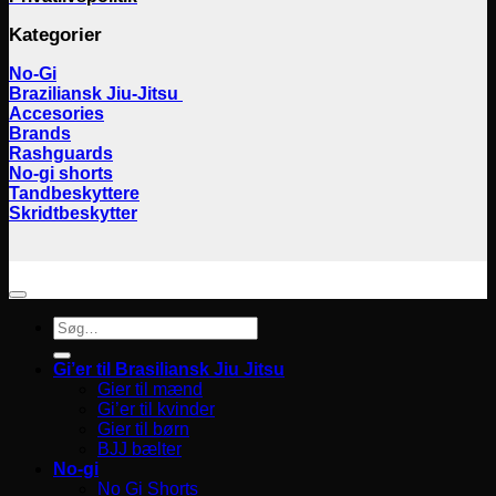
Kategorier
No-Gi
Braziliansk Jiu-Jitsu
Accesories
Brands
Rashguards
No-gi shorts
Tandbeskyttere
Skridtbeskytter
Søg
efter:
Gi’er til Brasiliansk Jiu Jitsu
Gier til mænd
Gi’er til kvinder
Gier til børn
BJJ bælter
No-gi
No Gi Shorts