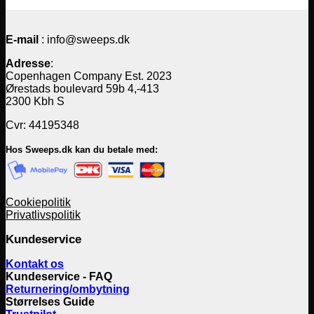
E-mail
: info@sweeps.dk
Adresse
:
Copenhagen Company Est. 2023
Ørestads boulevard 59b 4,-413
2300 Kbh S
Cvr: 44195348
Hos Sweeps.dk kan du betale med:
Cookiepolitik
Privatlivspolitik
Kundeservice
Kontakt os
Kundeservice - FAQ
Returnering/ombytning
Størrelses Guide