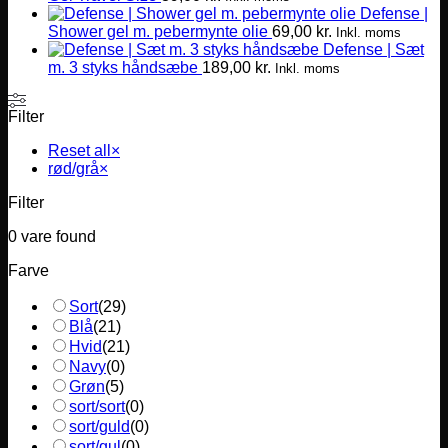
Defense |
Shower gel m. pebermynte olie
69,00
kr.
Inkl. moms
Defense | Sæt
m. 3 styks håndsæbe
189,00
kr.
Inkl. moms
Filter
Reset all
×
rød/grå
×
Filter
0
vare found
Farve
Sort
(
29
)
Blå
(
21
)
Hvid
(
21
)
Navy
(
0
)
Grøn
(
5
)
sort/sort
(
0
)
sort/guld
(
0
)
sort/gul
(
0
)