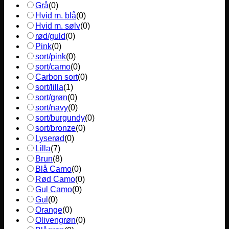
Grå
(
0
)
Hvid m. blå
(
0
)
Hvid m. sølv
(
0
)
rød/guld
(
0
)
Pink
(
0
)
sort/pink
(
0
)
sort/camo
(
0
)
Carbon sort
(
0
)
sort/lilla
(
1
)
sort/grøn
(
0
)
sort/navy
(
0
)
sort/burgundy
(
0
)
sort/bronze
(
0
)
Lyserød
(
0
)
Lilla
(
7
)
Brun
(
8
)
Blå Camo
(
0
)
Rød Camo
(
0
)
Gul Camo
(
0
)
Gul
(
0
)
Orange
(
0
)
Olivengrøn
(
0
)