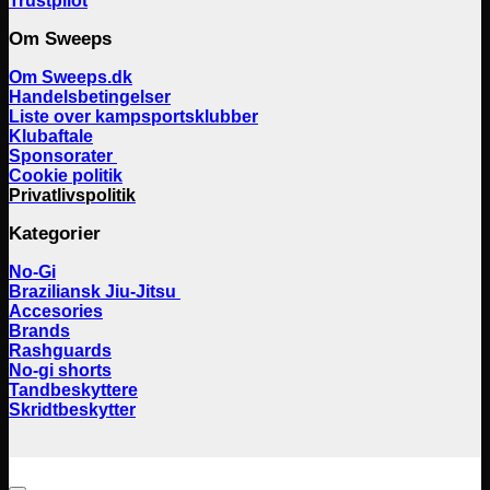
Trustpilot
Om Sweeps
Om Sweeps.dk
Handelsbetingelser
Liste over kampsportsklubber
Klubaftale
Sponsorater
Cookie politik
Privatlivspolitik
Kategorier
No-Gi
Braziliansk Jiu-Jitsu
Accesories
Brands
Rashguards
No-gi shorts
Tandbeskyttere
Skridtbeskytter