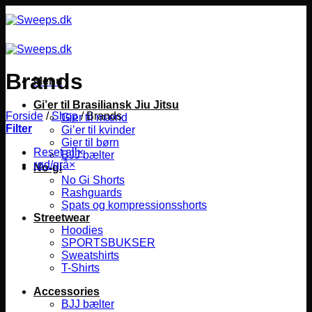
Fortsæt
til
indhold
Brands
Menu
Gi’er til Brasiliansk Jiu Jitsu
Forside
/
Shop
/
Brands
Gier til mænd
Filter
Gi’er til kvinder
Gier til børn
Reset all
×
BJJ bælter
rød/grå
×
No-gi
No Gi Shorts
Rashguards
Spats og kompressionsshorts
Streetwear
Hoodies
SPORTSBUKSER
Sweatshirts
T-Shirts
Accessories
BJJ bælter