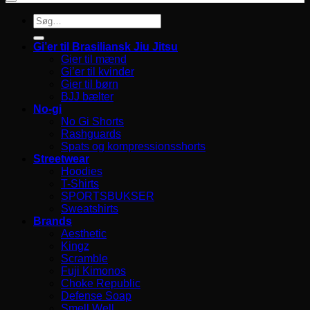
Søg
efter:
Gi’er til Brasiliansk Jiu Jitsu
Gier til mænd
Gi’er til kvinder
Gier til børn
BJJ bælter
No-gi
No Gi Shorts
Rashguards
Spats og kompressionsshorts
Streetwear
Hoodies
T-Shirts
SPORTSBUKSER
Sweatshirts
Brands
Aesthetic
Kingz
Scramble
Fuji Kimonos
Choke Republic
Defense Soap
Smell Well