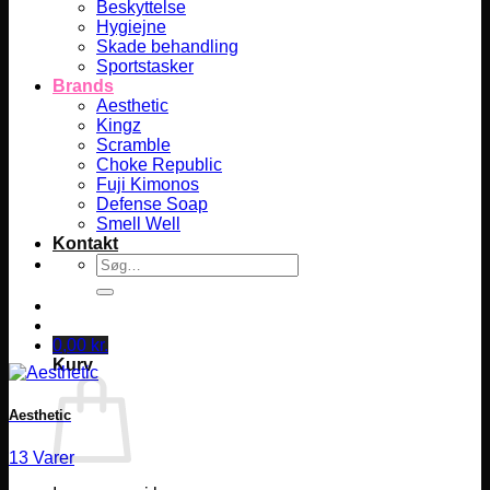
Beskyttelse
Hygiejne
Skade behandling
Sportstasker
Brands
Aesthetic
Kingz
Scramble
Choke Republic
Fuji Kimonos
Defense Soap
Smell Well
Kontakt
Søg
efter:
0,00
kr.
Kurv
Aesthetic
13 Varer