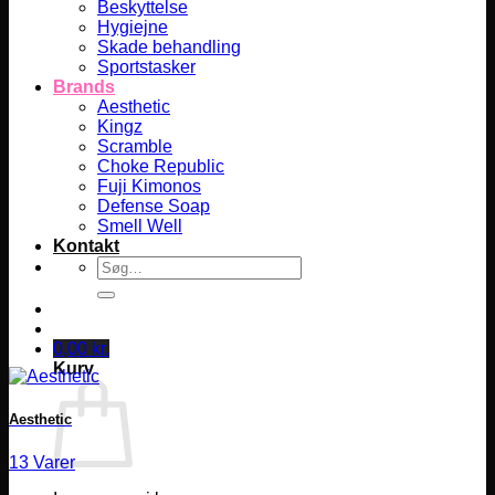
Beskyttelse
Hygiejne
Skade behandling
Sportstasker
Brands
Aesthetic
Kingz
Scramble
Choke Republic
Fuji Kimonos
Defense Soap
Smell Well
Kontakt
Søg
efter:
0,00
kr.
Kurv
Aesthetic
13 Varer