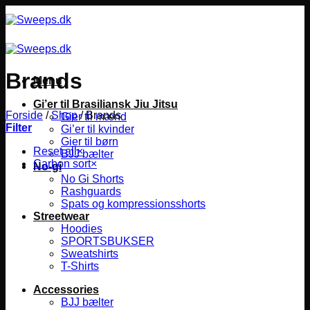
Fortsæt
til
indhold
Brands
Menu
Gi’er til Brasiliansk Jiu Jitsu
Forside
/
Shop
/
Brands
Gier til mænd
Filter
Gi’er til kvinder
Gier til børn
Reset all
×
BJJ bælter
Carbon sort
×
No-gi
No Gi Shorts
Rashguards
Spats og kompressionsshorts
Streetwear
Hoodies
SPORTSBUKSER
Sweatshirts
T-Shirts
Accessories
BJJ bælter