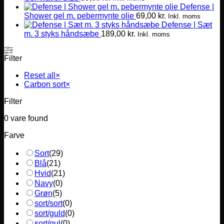
Defense |
Shower gel m. pebermynte olie
69,00
kr.
Inkl. moms
Defense | Sæt
m. 3 styks håndsæbe
189,00
kr.
Inkl. moms
Filter
Reset all
×
Carbon sort
×
Filter
0
vare found
Farve
Sort
(
29
)
Blå
(
21
)
Hvid
(
21
)
Navy
(
0
)
Grøn
(
5
)
sort/sort
(
0
)
sort/guld
(
0
)
sort/gul
(
0
)