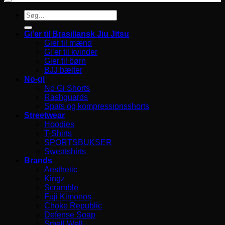
Søg
efter:
Gi’er til Brasiliansk Jiu Jitsu
Gier til mænd
Gi’er til kvinder
Gier til børn
BJJ bælter
No-gi
No Gi Shorts
Rashguards
Spats og kompressionsshorts
Streetwear
Hoodies
T-Shirts
SPORTSBUKSER
Sweatshirts
Brands
Aesthetic
Kingz
Scramble
Fuji Kimonos
Choke Republic
Defense Soap
Smell Well