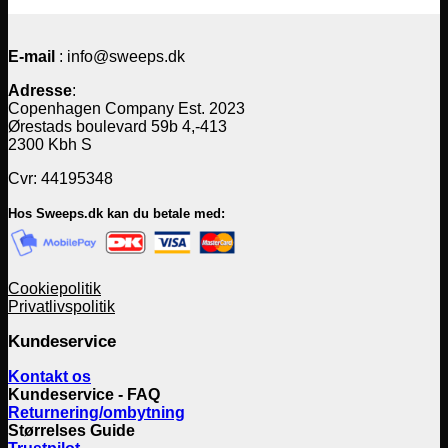
E-mail
: info@sweeps.dk
Adresse
:
Copenhagen Company Est. 2023
Ørestads boulevard 59b 4,-413
2300 Kbh S
Cvr: 44195348
Hos Sweeps.dk kan du betale med:
Cookiepolitik
Privatlivspolitik
Kundeservice
Kontakt os
Kundeservice - FAQ
Returnering/ombytning
Størrelses Guide