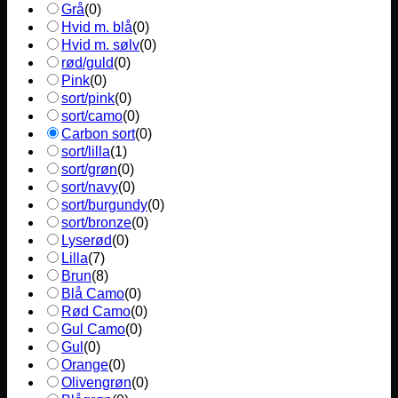
Grå
(
0
)
Hvid m. blå
(
0
)
Hvid m. sølv
(
0
)
rød/guld
(
0
)
Pink
(
0
)
sort/pink
(
0
)
sort/camo
(
0
)
Carbon sort
(
0
)
sort/lilla
(
1
)
sort/grøn
(
0
)
sort/navy
(
0
)
sort/burgundy
(
0
)
sort/bronze
(
0
)
Lyserød
(
0
)
Lilla
(
7
)
Brun
(
8
)
Blå Camo
(
0
)
Rød Camo
(
0
)
Gul Camo
(
0
)
Gul
(
0
)
Orange
(
0
)
Olivengrøn
(
0
)