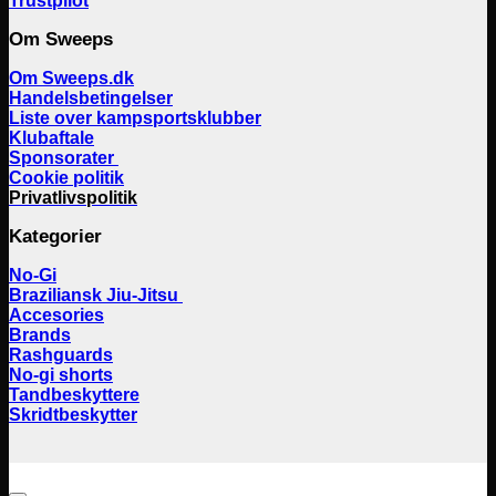
Trustpilot
Om Sweeps
Om Sweeps.dk
Handelsbetingelser
Liste over kampsportsklubber
Klubaftale
Sponsorater
Cookie politik
Privatlivspolitik
Kategorier
No-Gi
Braziliansk Jiu-Jitsu
Accesories
Brands
Rashguards
No-gi shorts
Tandbeskyttere
Skridtbeskytter