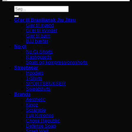
Søg
efter:
Gi’er til Brasiliansk Jiu Jitsu
Gier til mænd
Gi’er til kvinder
Gier til børn
BJJ bælter
No-gi
No Gi Shorts
Rashguards
Spats og kompressionsshorts
Streetwear
Hoodies
T-Shirts
SPORTSBUKSER
Sweatshirts
Brands
Aesthetic
Kingz
Scramble
Fuji Kimonos
Choke Republic
Defense Soap
Smell Well