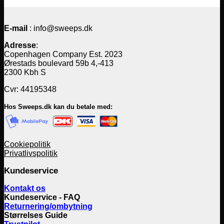
E-mail
: info@sweeps.dk
Adresse
:
Copenhagen Company Est. 2023
Ørestads boulevard 59b 4,-413
2300 Kbh S
Cvr: 44195348
Hos Sweeps.dk kan du betale med:
Cookiepolitik
Privatlivspolitik
Kundeservice
Kontakt os
Kundeservice - FAQ
Returnering/ombytning
Størrelses Guide