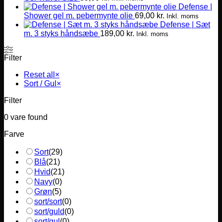
Defense |
Shower gel m. pebermynte olie
69,00
kr.
Inkl. moms
Defense | Sæt
m. 3 styks håndsæbe
189,00
kr.
Inkl. moms
Filter
Reset all
×
Sort / Gul
×
Filter
0
vare found
Farve
Sort
(
29
)
Blå
(
21
)
Hvid
(
21
)
Navy
(
0
)
Grøn
(
5
)
sort/sort
(
0
)
sort/guld
(
0
)
sort/gul
(
0
)