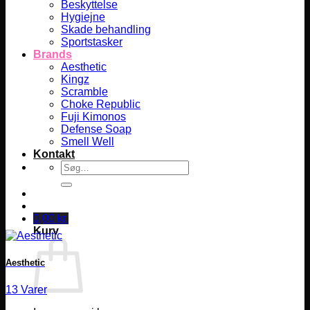
Beskyttelse
Hygiejne
Skade behandling
Sportstasker
Brands
Aesthetic
Kingz
Scramble
Choke Republic
Fuji Kimonos
Defense Soap
Smell Well
Kontakt
Søg
efter:
0,00
kr.
Kurv
Aesthetic
13 Varer