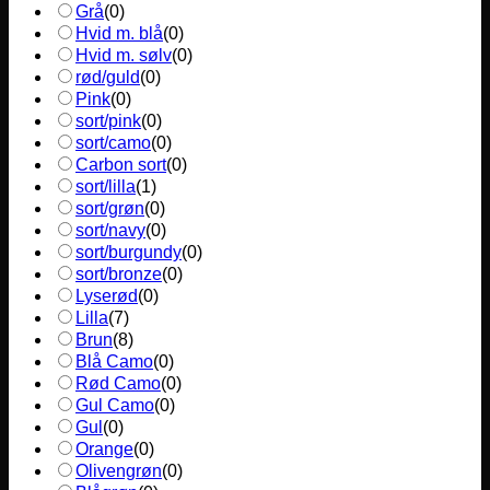
Grå
(
0
)
Hvid m. blå
(
0
)
Hvid m. sølv
(
0
)
rød/guld
(
0
)
Pink
(
0
)
sort/pink
(
0
)
sort/camo
(
0
)
Carbon sort
(
0
)
sort/lilla
(
1
)
sort/grøn
(
0
)
sort/navy
(
0
)
sort/burgundy
(
0
)
sort/bronze
(
0
)
Lyserød
(
0
)
Lilla
(
7
)
Brun
(
8
)
Blå Camo
(
0
)
Rød Camo
(
0
)
Gul Camo
(
0
)
Gul
(
0
)
Orange
(
0
)
Olivengrøn
(
0
)