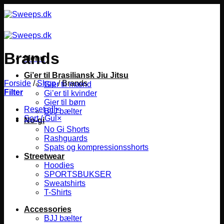
Fortsæt
til
indhold
Brands
Menu
Gi’er til Brasiliansk Jiu Jitsu
Forside
/
Shop
/
Brands
Gier til mænd
Filter
Gi’er til kvinder
Gier til børn
Reset all
×
BJJ bælter
Sort / Gul
×
No-gi
No Gi Shorts
Rashguards
Spats og kompressionsshorts
Streetwear
Hoodies
SPORTSBUKSER
Sweatshirts
T-Shirts
Accessories
BJJ bælter