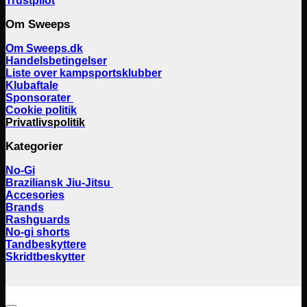
Trustpilot
Om Sweeps
Om Sweeps.dk
Handelsbetingelser
Liste over kampsportsklubber
Klubaftale
Sponsorater
Cookie politik
Privatlivspolitik
Kategorier
No-Gi
Braziliansk Jiu-Jitsu
Accesories
Brands
Rashguards
No-gi shorts
Tandbeskyttere
Skridtbeskytter