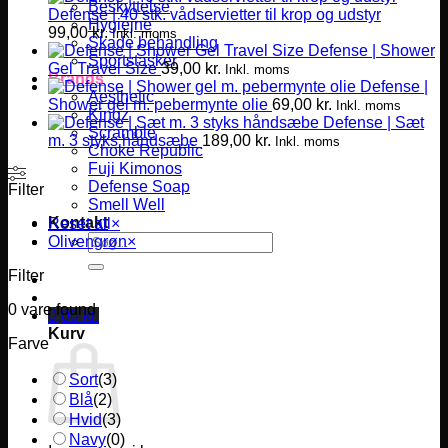
Beskyttelse
Defense | 40 stk. vådservietter til krop og udstyr
Hygiejne
99,00
kr.
Inkl. moms
Skade behandling
Defense | Shower
Sportstasker
Gel Travel Size
39,00
kr.
Inkl. moms
Brands
Defense |
Aesthetic
Shower gel m. pebermynte olie
69,00
kr.
Inkl. moms
Kingz
Defense | Sæt
Scramble
m. 3 styks håndsæbe
189,00
kr.
Inkl. moms
Choke Republic
Fuji Kimonos
Defense Soap
Filter
Smell Well
Kontakt
Reset all
×
Søg
Olivengrøn
×
efter:
Filter
0
vare found
0,00
kr.
Kurv
Farve
Sort
(
3
)
Blå
(
2
)
Hvid
(
3
)
Navy
(
0
)