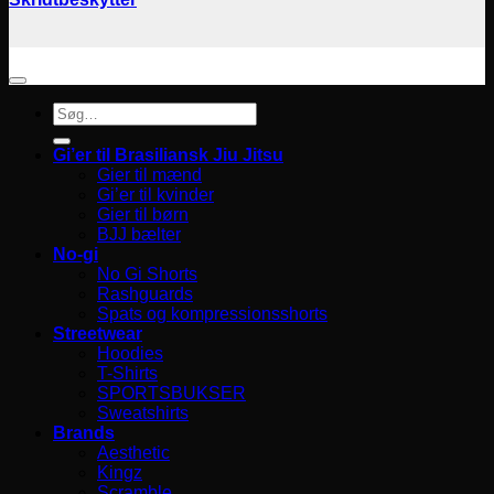
Søg
efter:
Gi’er til Brasiliansk Jiu Jitsu
Gier til mænd
Gi’er til kvinder
Gier til børn
BJJ bælter
No-gi
No Gi Shorts
Rashguards
Spats og kompressionsshorts
Streetwear
Hoodies
T-Shirts
SPORTSBUKSER
Sweatshirts
Brands
Aesthetic
Kingz
Scramble