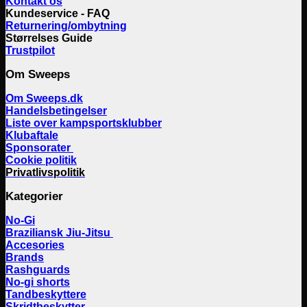
Kontakt os
Kundeservice - FAQ
Returnering/ombytning
Størrelses Guide
Trustpilot
Om Sweeps
Om Sweeps.dk
Handelsbetingelser
Liste over kampsportsklubber
Klubaftale
Sponsorater
Cookie politik
Privatlivspolitik
Kategorier
No-Gi
Braziliansk Jiu-Jitsu
Accesories
Brands
Rashguards
No-gi shorts
Tandbeskyttere
Skridtbeskytter