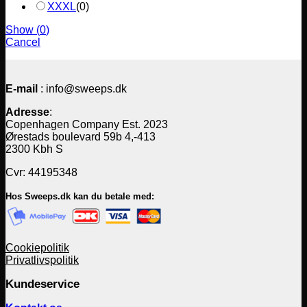
XXXL
(
0
)
Show
(
0
)
Cancel
E-mail
: info@sweeps.dk
Adresse
:
Copenhagen Company Est. 2023
Ørestads boulevard 59b 4,-413
2300 Kbh S
Cvr: 44195348
Hos Sweeps.dk kan du betale med:
Cookiepolitik
Privatlivspolitik
Kundeservice