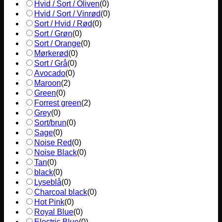
Hvid / Sort / Oliven
(
0
)
Hvid / Sort / Vinrød
(
0
)
Sort / Hvid / Rød
(
0
)
Sort / Grøn
(
0
)
Sort / Orange
(
0
)
Mørkerød
(
0
)
Sort / Grå
(
0
)
Avocado
(
0
)
Maroon
(
2
)
Green
(
0
)
Forrest green
(
2
)
Grey
(
0
)
Sort/brun
(
0
)
Sage
(
0
)
Noise Red
(
0
)
Noise Black
(
0
)
Tan
(
0
)
black
(
0
)
Lyseblå
(
0
)
Charcoal black
(
0
)
Hot Pink
(
0
)
Royal Blue
(
0
)
Electric Blue
(
0
)