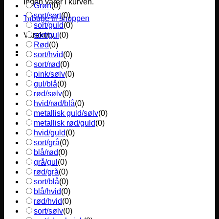
Ingen varer i kurven.
Grøn
(
0
)
sort/sort
(
0
)
Tilbage til shoppen
sort/guld
(
0
)
sort/gul
(
0
)
Varekurv
Rød
(
0
)
sort/hvid
(
0
)
sort/rød
(
0
)
pink/sølv
(
0
)
gul/blå
(
0
)
rød/sølv
(
0
)
hvid/rød/blå
(
0
)
metallisk guld/sølv
(
0
)
metallisk rød/guld
(
0
)
hvid/guld
(
0
)
sort/grå
(
0
)
blå/rød
(
0
)
grå/gul
(
0
)
rød/grå
(
0
)
sort/blå
(
0
)
blå/hvid
(
0
)
rød/hvid
(
0
)
sort/sølv
(
0
)