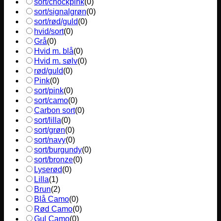
sort/chockpink
(
0
)
sort/signalgrøn
(
0
)
sort/rød/guld
(
0
)
hvid/sort
(
0
)
Grå
(
0
)
Hvid m. blå
(
0
)
Hvid m. sølv
(
0
)
rød/guld
(
0
)
Pink
(
0
)
sort/pink
(
0
)
sort/camo
(
0
)
Carbon sort
(
0
)
sort/lilla
(
0
)
sort/grøn
(
0
)
sort/navy
(
0
)
sort/burgundy
(
0
)
sort/bronze
(
0
)
Lyserød
(
0
)
Lilla
(
1
)
Brun
(
2
)
Blå Camo
(
0
)
Rød Camo
(
0
)
Gul Camo
(
0
)