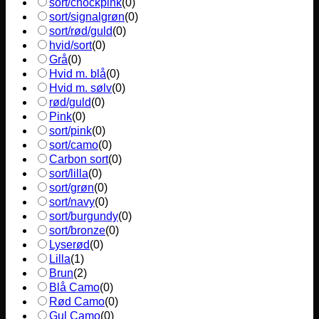
sort/chockpink
(
0
)
sort/signalgrøn
(
0
)
sort/rød/guld
(
0
)
hvid/sort
(
0
)
Grå
(
0
)
Hvid m. blå
(
0
)
Hvid m. sølv
(
0
)
rød/guld
(
0
)
Pink
(
0
)
sort/pink
(
0
)
sort/camo
(
0
)
Carbon sort
(
0
)
sort/lilla
(
0
)
sort/grøn
(
0
)
sort/navy
(
0
)
sort/burgundy
(
0
)
sort/bronze
(
0
)
Lyserød
(
0
)
Lilla
(
1
)
Brun
(
2
)
Blå Camo
(
0
)
Rød Camo
(
0
)
Gul Camo
(
0
)