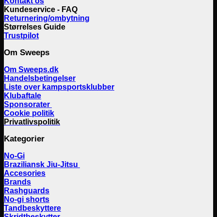
Kontakt os
Kundeservice - FAQ
Returnering/ombytning
Størrelses Guide
Trustpilot
Om Sweeps
Om Sweeps.dk
Handelsbetingelser
Liste over kampsportsklubber
Klubaftale
Sponsorater
Cookie politik
Privatlivspolitik
Kategorier
No-Gi
Braziliansk Jiu-Jitsu
Accesories
Brands
Rashguards
No-gi shorts
Tandbeskyttere
Skridtbeskytter