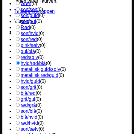
Ingen varer i kurven.
Grøn
(
0
)
sort/sort
(
0
)
Tilbage til shoppen
sort/guld
(
0
)
sort/gul
(
0
)
Varekurv
Rød
(
0
)
sort/hvid
(
0
)
sort/rød
(
0
)
pink/sølv
(
0
)
gul/blå
(
0
)
rød/sølv
(
0
)
hvid/rød/blå
(
0
)
metallisk guld/sølv
(
0
)
metallisk rød/guld
(
0
)
hvid/guld
(
0
)
sort/grå
(
0
)
blå/rød
(
0
)
grå/gul
(
0
)
rød/grå
(
0
)
sort/blå
(
0
)
blå/hvid
(
0
)
rød/hvid
(
0
)
sort/sølv
(
0
)