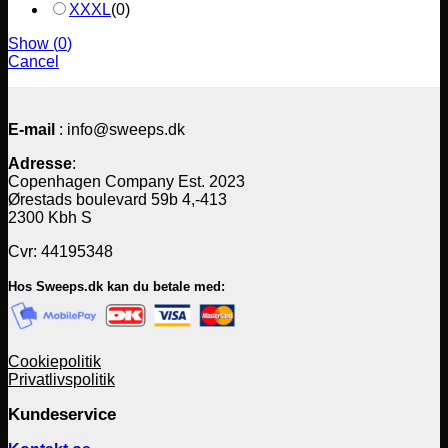
XXXL
(
0
)
Show
(
0
)
Cancel
E-mail
: info@sweeps.dk
Adresse
:
Copenhagen Company Est. 2023
Ørestads boulevard 59b 4,-413
2300 Kbh S
Cvr: 44195348
Hos Sweeps.dk kan du betale med:
Cookiepolitik
Privatlivspolitik
Kundeservice