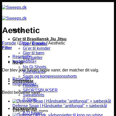
Fortsæt
til
indhold
Aesthetic
Menu
Gi’er til Brasiliansk Jiu Jitsu
Forside
/
Shop
/
Brands
/
Aesthetic
Gier til mænd
Filter
Gi’er til kvinder
Gier til børn
Reset all
×
BJJ bælter
hvid/rød/blå
×
No-gi
No Gi Shorts
Der blev ikke fundet nogle varer, der matcher dit valg.
Rashguards
Spats og kompressionsshorts
Reset all
×
Streetwear
hvid/rød/blå
×
Hoodies
SPORTSBUKSER
Bedst bedømte varer
Sweatshirts
T-Shirts
Defense Soap | Håndsæbe "antifungal" + sæbeskål
Accessories
139,00
kr.
Inkl. moms
BJJ bælter