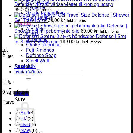
Beskyttelse
Defense | 40 stk. vådservietter til krop og udstyr
Hygiejne
99,00
kr.
Inkl. moms
Skade behandling
Defense | Shower
Sportstasker
Gel Travel Size
39,00
kr.
Inkl. moms
Brands
Defense |
Aesthetic
Shower gel m. pebermynte olie
69,00
kr.
Inkl. moms
Kingz
Defense | Sæt
Scramble
m. 3 styks håndsæbe
189,00
kr.
Inkl. moms
Choke Republic
Fuji Kimonos
Defense Soap
Filter
Smell Well
Kontakt
Reset all
×
Søg
hvid/rød/blå
×
efter:
Filter
0
vare found
0,00
kr.
Kurv
Farve
Sort
(
3
)
Blå
(
2
)
Hvid
(
3
)
Navy
(
0
)