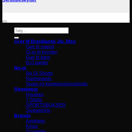
Søg
efter:
Gi’er til Brasiliansk Jiu Jitsu
Gier til mænd
Gi’er til kvinder
Gier til børn
BJJ bælter
No-gi
No Gi Shorts
Rashguards
Spats og kompressionsshorts
Streetwear
Hoodies
T-Shirts
SPORTSBUKSER
Sweatshirts
Brands
Aesthetic
Kingz
Scramble