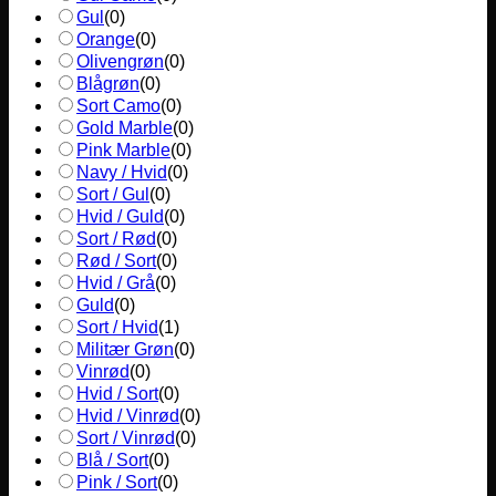
Gul
(
0
)
Orange
(
0
)
Olivengrøn
(
0
)
Blågrøn
(
0
)
Sort Camo
(
0
)
Gold Marble
(
0
)
Pink Marble
(
0
)
Navy / Hvid
(
0
)
Sort / Gul
(
0
)
Hvid / Guld
(
0
)
Sort / Rød
(
0
)
Rød / Sort
(
0
)
Hvid / Grå
(
0
)
Guld
(
0
)
Sort / Hvid
(
1
)
Militær Grøn
(
0
)
Vinrød
(
0
)
Hvid / Sort
(
0
)
Hvid / Vinrød
(
0
)
Sort / Vinrød
(
0
)
Blå / Sort
(
0
)
Pink / Sort
(
0
)