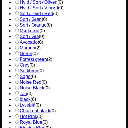
Hvid / Sort / Oliven
(
0
)
Hvid / Sort / Vinrød
(
0
)
Sort / Hvid / Rød
(
0
)
Sort / Grøn
(
0
)
Sort / Orange
(
0
)
Mørkerød
(
0
)
Sort / Grå
(
0
)
Avocado
(
0
)
Maroon
(
2
)
Green
(
0
)
Forrest green
(
2
)
Grey
(
0
)
Sort/brun
(
0
)
Sage
(
0
)
Noise Red
(
0
)
Noise Black
(
0
)
Tan
(
0
)
black
(
0
)
Lyseblå
(
0
)
Charcoal black
(
0
)
Hot Pink
(
0
)
Royal Blue
(
0
)
Electric Blue
(
0
)