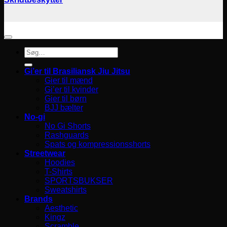
Søg
efter:
Gi’er til Brasiliansk Jiu Jitsu
Gier til mænd
Gi’er til kvinder
Gier til børn
BJJ bælter
No-gi
No Gi Shorts
Rashguards
Spats og kompressionsshorts
Streetwear
Hoodies
T-Shirts
SPORTSBUKSER
Sweatshirts
Brands
Aesthetic
Kingz
Scramble