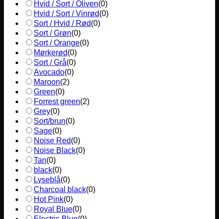
Hvid / Sort / Oliven
(
0
)
Hvid / Sort / Vinrød
(
0
)
Sort / Hvid / Rød
(
0
)
Sort / Grøn
(
0
)
Sort / Orange
(
0
)
Mørkerød
(
0
)
Sort / Grå
(
0
)
Avocado
(
0
)
Maroon
(
2
)
Green
(
0
)
Forrest green
(
2
)
Grey
(
0
)
Sort/brun
(
0
)
Sage
(
0
)
Noise Red
(
0
)
Noise Black
(
0
)
Tan
(
0
)
black
(
0
)
Lyseblå
(
0
)
Charcoal black
(
0
)
Hot Pink
(
0
)
Royal Blue
(
0
)
Electric Blue
(
0
)