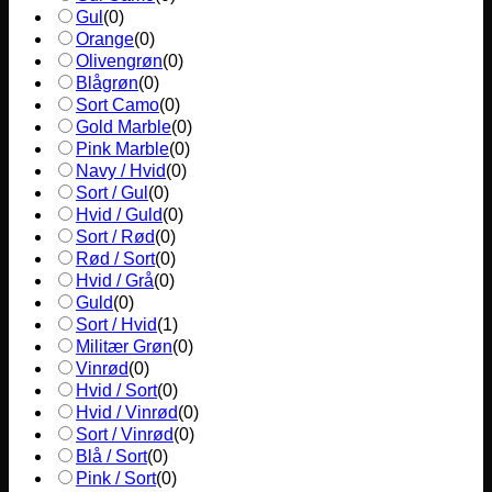
Gul
(
0
)
Orange
(
0
)
Olivengrøn
(
0
)
Blågrøn
(
0
)
Sort Camo
(
0
)
Gold Marble
(
0
)
Pink Marble
(
0
)
Navy / Hvid
(
0
)
Sort / Gul
(
0
)
Hvid / Guld
(
0
)
Sort / Rød
(
0
)
Rød / Sort
(
0
)
Hvid / Grå
(
0
)
Guld
(
0
)
Sort / Hvid
(
1
)
Militær Grøn
(
0
)
Vinrød
(
0
)
Hvid / Sort
(
0
)
Hvid / Vinrød
(
0
)
Sort / Vinrød
(
0
)
Blå / Sort
(
0
)
Pink / Sort
(
0
)