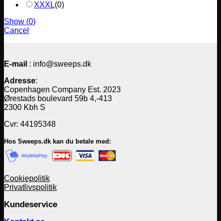
XXXL
(
0
)
Show
(
0
)
Cancel
E-mail
: info@sweeps.dk
Adresse
:
Copenhagen Company Est. 2023
Ørestads boulevard 59b 4,-413
2300 Kbh S
Cvr: 44195348
Hos Sweeps.dk kan du betale med:
Cookiepolitik
Privatlivspolitik
Kundeservice