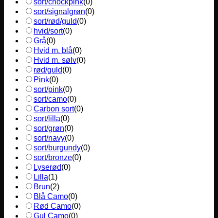
sort/chockpink
(
0
)
sort/signalgrøn
(
0
)
sort/rød/guld
(
0
)
hvid/sort
(
0
)
Grå
(
0
)
Hvid m. blå
(
0
)
Hvid m. sølv
(
0
)
rød/guld
(
0
)
Pink
(
0
)
sort/pink
(
0
)
sort/camo
(
0
)
Carbon sort
(
0
)
sort/lilla
(
0
)
sort/grøn
(
0
)
sort/navy
(
0
)
sort/burgundy
(
0
)
sort/bronze
(
0
)
Lyserød
(
0
)
Lilla
(
1
)
Brun
(
2
)
Blå Camo
(
0
)
Rød Camo
(
0
)
Gul Camo
(
0
)