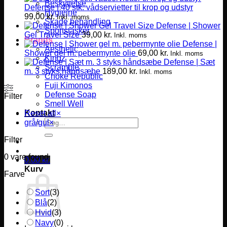
Beskyttelse
Defense | 40 stk. vådservietter til krop og udstyr
Hygiejne
99,00
kr.
Inkl. moms
Skade behandling
Defense | Shower
Sportstasker
Gel Travel Size
39,00
kr.
Inkl. moms
Brands
Defense |
Aesthetic
Shower gel m. pebermynte olie
69,00
kr.
Inkl. moms
Kingz
Defense | Sæt
Scramble
m. 3 styks håndsæbe
189,00
kr.
Inkl. moms
Choke Republic
Fuji Kimonos
Defense Soap
Filter
Smell Well
Kontakt
Reset all
×
Søg
grå/gul
×
efter:
Filter
0
vare found
0,00
kr.
Kurv
Farve
Sort
(
3
)
Blå
(
2
)
Hvid
(
3
)
Navy
(
0
)