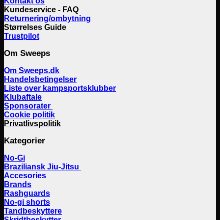
Kontakt os
Kundeservice - FAQ
Returnering/ombytning
Størrelses Guide
Trustpilot
Om Sweeps
Om Sweeps.dk
Handelsbetingelser
Liste over kampsportsklubber
Klubaftale
Sponsorater
Cookie politik
Privatlivspolitik
Kategorier
No-Gi
Braziliansk Jiu-Jitsu
Accesories
Brands
Rashguards
No-gi shorts
Tandbeskyttere
Skridtbeskytter