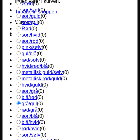
Ingen varer i kurven.
Grøn
(
0
)
sort/sort
(
0
)
Tilbage til shoppen
sort/guld
(
0
)
sort/gul
(
0
)
Varekurv
Rød
(
0
)
sort/hvid
(
0
)
sort/rød
(
0
)
pink/sølv
(
0
)
gul/blå
(
0
)
rød/sølv
(
0
)
hvid/rød/blå
(
0
)
metallisk guld/sølv
(
0
)
metallisk rød/guld
(
0
)
hvid/guld
(
0
)
sort/grå
(
0
)
blå/rød
(
0
)
grå/gul
(
0
)
rød/grå
(
0
)
sort/blå
(
0
)
blå/hvid
(
0
)
rød/hvid
(
0
)
sort/sølv
(
0
)