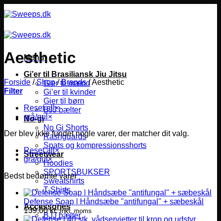
Fortsæt
til
indhold
Aesthetic
Menu
Gi’er til Brasiliansk Jiu Jitsu
Forside
/
Shop
/
Brands
/
Aesthetic
Gier til mænd
Filter
Gi’er til kvinder
Gier til børn
Reset all
×
BJJ bælter
grå/gul
×
No-gi
No Gi Shorts
Der blev ikke fundet nogle varer, der matcher dit valg.
Rashguards
Spats og kompressionsshorts
Reset all
×
Streetwear
grå/gul
×
Hoodies
SPORTSBUKSER
Bedst bedømte varer
Sweatshirts
T-Shirts
Defense Soap | Håndsæbe "antifungal" + sæbeskål
Accessories
139,00
kr.
Inkl. moms
BJJ bælter