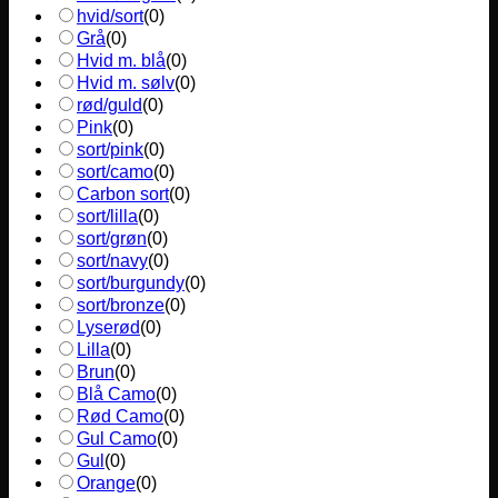
hvid/sort
(
0
)
Grå
(
0
)
Hvid m. blå
(
0
)
Hvid m. sølv
(
0
)
rød/guld
(
0
)
Pink
(
0
)
sort/pink
(
0
)
sort/camo
(
0
)
Carbon sort
(
0
)
sort/lilla
(
0
)
sort/grøn
(
0
)
sort/navy
(
0
)
sort/burgundy
(
0
)
sort/bronze
(
0
)
Lyserød
(
0
)
Lilla
(
0
)
Brun
(
0
)
Blå Camo
(
0
)
Rød Camo
(
0
)
Gul Camo
(
0
)
Gul
(
0
)
Orange
(
0
)