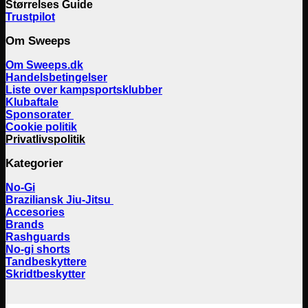
Størrelses Guide
Trustpilot
Om Sweeps
Om Sweeps.dk
Handelsbetingelser
Liste over kampsportsklubber
Klubaftale
Sponsorater
Cookie politik
Privatlivspolitik
Kategorier
No-Gi
Braziliansk Jiu-Jitsu
Accesories
Brands
Rashguards
No-gi shorts
Tandbeskyttere
Skridtbeskytter