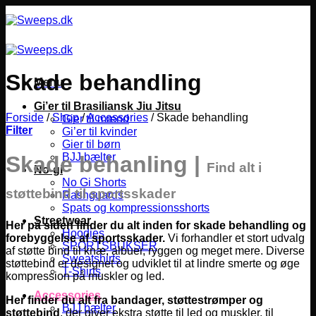
Fortsæt
til
indhold
Skade behandling
Menu
Gi’er til Brasiliansk Jiu Jitsu
Forside
/
Shop
/
Accessories
/
Skade behandling
Gier til mænd
Filter
Gi’er til kvinder
Gier til børn
BJJ bælter
Skade behanling
|
Find alt i
No-gi
No Gi Shorts
støttebind til sportsskader
Rashguards
Spats og kompressionsshorts
Streetwear
Her på siden finder du alt inden for skade behandling og
Hoodies
forebyggelse af sportsskader.
Vi forhandler et stort udvalg
SPORTSBUKSER
af støtte bind til knæ, albuer, ryggen og meget mere. Diverse
Sweatshirts
støttebind er designet og udviklet til at lindre smerte og øge
T-Shirts
kompression på muskler og led.
Accessories
Her finder du alt fra bandager, støttestrømper og
BJJ bælter
støttebind
, der giver ekstra støtte til led og muskler, til