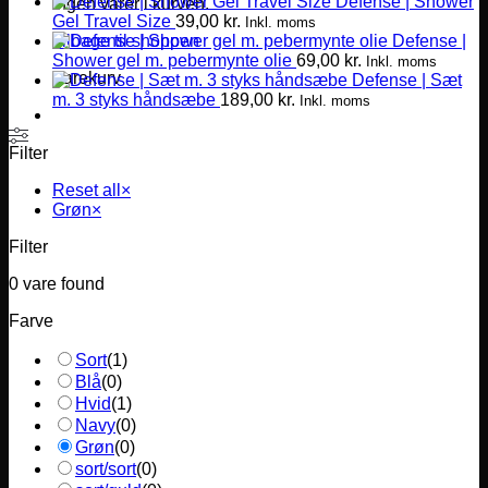
Defense | Shower
Ingen varer i kurven.
Gel Travel Size
39,00
kr.
Inkl. moms
Defense |
Tilbage til shoppen
Shower gel m. pebermynte olie
69,00
kr.
Inkl. moms
Varekurv
Defense | Sæt
m. 3 styks håndsæbe
189,00
kr.
Inkl. moms
Filter
Reset all
×
Grøn
×
Filter
0
vare found
Farve
Sort
(
1
)
Blå
(
0
)
Hvid
(
1
)
Navy
(
0
)
Grøn
(
0
)
sort/sort
(
0
)