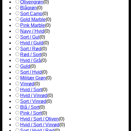
Olivengrøn
(
0
)
Blågrøn
(
0
)
Sort Camo
(
0
)
Gold Marble
(
0
)
Pink Marble
(
0
)
Navy / Hvid
(
0
)
Sort / Gul
(
0
)
Hvid / Guld
(
0
)
Sort / Rød
(
0
)
Rød / Sort
(
0
)
Hvid / Grå
(
0
)
Guld
(
0
)
Sort / Hvid
(
0
)
Militær Grøn
(
0
)
Vinrød
(
0
)
Hvid / Sort
(
0
)
Hvid / Vinrød
(
0
)
Sort / Vinrød
(
0
)
Blå / Sort
(
0
)
Pink / Sort
(
0
)
Hvid / Sort / Oliven
(
0
)
Hvid / Sort / Vinrød
(
0
)
Sort / Hvid / Rød
(
0
)