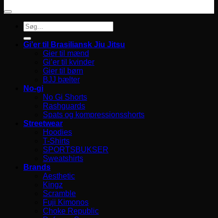
Søg
efter:
Gi’er til Brasiliansk Jiu Jitsu
Gier til mænd
Gi’er til kvinder
Gier til børn
BJJ bælter
No-gi
No Gi Shorts
Rashguards
Spats og kompressionsshorts
Streetwear
Hoodies
T-Shirts
SPORTSBUKSER
Sweatshirts
Brands
Aesthetic
Kingz
Scramble
Fuji Kimonos
Choke Republic