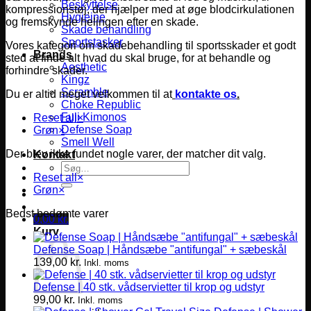
Beskyttelse
kompressionstøj, der hjælper med at øge blodcirkulationen
Hygiejne
og fremskynde helingen efter en skade.
Skade behandling
Sportstasker
Vores kategori om skadebehandling til sportsskader et godt
Brands
sted at finde alt hvad du skal bruge, for at behandle og
Aesthetic
forhindre skader.
Kingz
Scramble
Du er altid meget velkommen til at
kontakte os
.
Choke Republic
Fuji Kimonos
Reset all
×
Defense Soap
Grøn
×
Smell Well
Der blev ikke fundet nogle varer, der matcher dit valg.
Kontakt
Søg
Reset all
×
efter:
Grøn
×
Bedst bedømte varer
0,00
kr.
Kurv
Defense Soap | Håndsæbe "antifungal" + sæbeskål
139,00
kr.
Inkl. moms
Defense | 40 stk. vådservietter til krop og udstyr
99,00
kr.
Inkl. moms