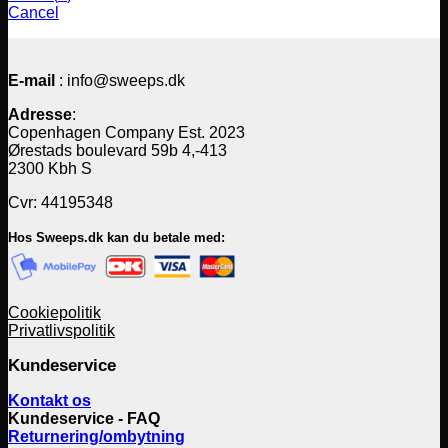
Cancel
E-mail
: info@sweeps.dk
Adresse
:
Copenhagen Company Est. 2023
Ørestads boulevard 59b 4,-413
2300 Kbh S
Cvr: 44195348
Hos Sweeps.dk kan du betale med:
Cookiepolitik
Privatlivspolitik
Kundeservice
Kontakt os
Kundeservice - FAQ
Returnering/ombytning