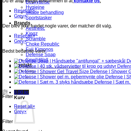
Du er altid meget velkommen til at
kontakte os
.
Beskyttelse
Hygiejne
Reset all
×
Skade behandling
Grey
×
Sportstasker
Brands
Der blev ikke fundet nogle varer, der matcher dit valg.
Aesthetic
Kingz
Reset all
×
Scramble
Grey
×
Choke Republic
Fuji Kimonos
Bedst bedømte varer
Defense Soap
Smell Well
D
Kontakt
Defense
Søg
Defense | Shower G
efter:
Defense | S
Defense | Sæt m.
0,00
kr.
Filter
Kurv
Reset all
×
Grey
×
Filter