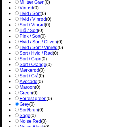
Militær Grøn
(
0
)
Vinrød
(
0
)
Hvid / Sort
(
0
)
Hvid / Vinrød
(
0
)
Sort / Vinrød
(
0
)
Blå / Sort
(
0
)
Pink / Sort
(
0
)
Hvid / Sort / Oliven
(
0
)
Hvid / Sort / Vinrød
(
0
)
Sort / Hvid / Rød
(
0
)
Sort / Grøn
(
0
)
Sort / Orange
(
0
)
Mørkerød
(
0
)
Sort / Grå
(
0
)
Avocado
(
0
)
Maroon
(
0
)
Green
(
0
)
Forrest green
(
0
)
Grey
(
0
)
Sort/brun
(
0
)
Sage
(
0
)
Noise Red
(
0
)
Noise Black
(
0
)