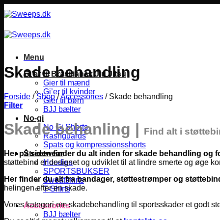
Fortsæt
til
indhold
Menu
Skade behandling
Gi’er til Brasiliansk Jiu Jitsu
Gier til mænd
Gi’er til kvinder
Forside
/
Shop
/
Accessories
/
Skade behandling
Gier til børn
Filter
BJJ bælter
No-gi
Skade behanling
|
No Gi Shorts
Find alt i støtteb
Rashguards
Spats og kompressionsshorts
Her på siden finder du alt inden for skade behandling og 
Streetwear
støttebind er designet og udviklet til at lindre smerte og øge 
Hoodies
SPORTSBUKSER
Her finder du alt fra bandager, støttestrømper og støttebin
Sweatshirts
helingen efter en skade.
T-Shirts
Vores kategori om skadebehandling til sportsskader et godt sted
Accessories
BJJ bælter