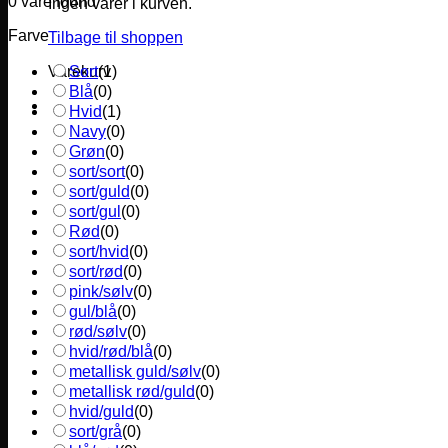
0
vare found
Ingen varer i kurven.
Farve
Tilbage til shoppen
Sort
(
1
)
Varekurv
Blå
(
0
)
Hvid
(
1
)
Navy
(
0
)
Grøn
(
0
)
sort/sort
(
0
)
sort/guld
(
0
)
sort/gul
(
0
)
Rød
(
0
)
sort/hvid
(
0
)
sort/rød
(
0
)
pink/sølv
(
0
)
gul/blå
(
0
)
rød/sølv
(
0
)
hvid/rød/blå
(
0
)
metallisk guld/sølv
(
0
)
metallisk rød/guld
(
0
)
hvid/guld
(
0
)
sort/grå
(
0
)