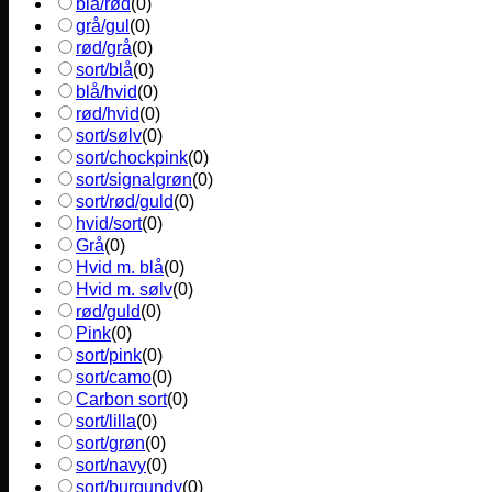
blå/rød
(
0
)
grå/gul
(
0
)
rød/grå
(
0
)
sort/blå
(
0
)
blå/hvid
(
0
)
rød/hvid
(
0
)
sort/sølv
(
0
)
sort/chockpink
(
0
)
sort/signalgrøn
(
0
)
sort/rød/guld
(
0
)
hvid/sort
(
0
)
Grå
(
0
)
Hvid m. blå
(
0
)
Hvid m. sølv
(
0
)
rød/guld
(
0
)
Pink
(
0
)
sort/pink
(
0
)
sort/camo
(
0
)
Carbon sort
(
0
)
sort/lilla
(
0
)
sort/grøn
(
0
)
sort/navy
(
0
)
sort/burgundy
(
0
)