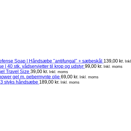
efense Soap | Håndsæbe "antifungal" + sæbeskål
139,00
kr.
Ink
 | 40 stk. vådservietter til krop og udstyr
99,00
kr.
Inkl. moms
el Travel Size
39,00
kr.
Inkl. moms
hower gel m. pebermynte olie
69,00
kr.
Inkl. moms
 3 styks håndsæbe
189,00
kr.
Inkl. moms