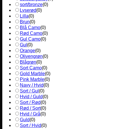
sort/bronze
(
0
)
Lyserød
(
0
)
Lilla
(
0
)
Brun
(
0
)
Blå Camo
(
0
)
Rød Camo
(
0
)
Gul Camo
(
0
)
Gul
(
0
)
Orange
(
0
)
Olivengrøn
(
0
)
Blågrøn
(
0
)
Sort Camo
(
0
)
Gold Marble
(
0
)
Pink Marble
(
0
)
Navy / Hvid
(
0
)
Sort / Gul
(
0
)
Hvid / Guld
(
0
)
Sort / Rød
(
0
)
Rød / Sort
(
0
)
Hvid / Grå
(
0
)
Guld
(
0
)
Sort / Hvid
(
0
)