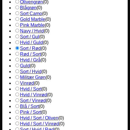
Olivengrøn
(
0
)
Blågrøn
(
0
)
Sort Camo
(
0
)
Gold Marble
(
0
)
Pink Marble
(
0
)
Navy / Hvid
(
0
)
Sort / Gul
(
0
)
Hvid / Guld
(
0
)
Sort / Rød
(
0
)
Rød / Sort
(
0
)
Hvid / Grå
(
0
)
Guld
(
0
)
Sort / Hvid
(
0
)
Militær Grøn
(
0
)
Vinrød
(
0
)
Hvid / Sort
(
0
)
Hvid / Vinrød
(
0
)
Sort / Vinrød
(
0
)
Blå / Sort
(
0
)
Pink / Sort
(
0
)
Hvid / Sort / Oliven
(
0
)
Hvid / Sort / Vinrød
(
0
)
Sort / Hvid / Rød
(
0
)