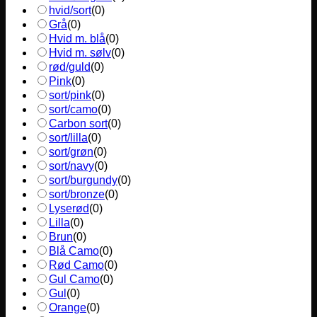
hvid/sort
(
0
)
Grå
(
0
)
Hvid m. blå
(
0
)
Hvid m. sølv
(
0
)
rød/guld
(
0
)
Pink
(
0
)
sort/pink
(
0
)
sort/camo
(
0
)
Carbon sort
(
0
)
sort/lilla
(
0
)
sort/grøn
(
0
)
sort/navy
(
0
)
sort/burgundy
(
0
)
sort/bronze
(
0
)
Lyserød
(
0
)
Lilla
(
0
)
Brun
(
0
)
Blå Camo
(
0
)
Rød Camo
(
0
)
Gul Camo
(
0
)
Gul
(
0
)
Orange
(
0
)