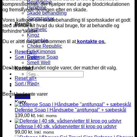
Beskyttelse
kompressionstøj, der hjælper med at øge blodcirkulationen
Hygiejne
og fremskynde helingen efter en skade.
Skade behandling
Sportstasker
Vores kategori om skadebehandling til sportsskader et godt
Brands
sted at finde alt hvad du skal bruge, for at behandle og
Aesthetic
forhindre skader.
Kingz
Scramble
Du er altid meget velkommen til at
kontakte os
.
Choke Republic
Fuji Kimonos
Reset all
×
Defense Soap
Sort / Rød
×
Smell Well
Der blev ikke fundet nogle varer, der matcher dit valg.
Kontakt
Søg
Reset all
×
efter:
Sort / Rød
×
Bedst bedømte varer
0,00
kr.
Kurv
Defense Soap | Håndsæbe "antifungal" + sæbeskål
139,00
kr.
Inkl. moms
Defense | 40 stk. vådservietter til krop og udstyr
99,00
kr.
Inkl. moms