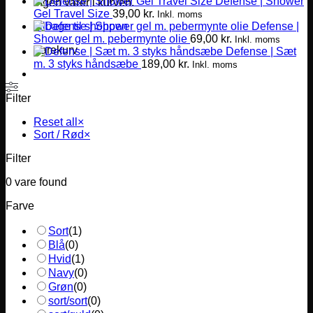
Defense | Shower
Ingen varer i kurven.
Gel Travel Size
39,00
kr.
Inkl. moms
Defense |
Tilbage til shoppen
Shower gel m. pebermynte olie
69,00
kr.
Inkl. moms
Varekurv
Defense | Sæt
m. 3 styks håndsæbe
189,00
kr.
Inkl. moms
Filter
Reset all
×
Sort / Rød
×
Filter
0
vare found
Farve
Sort
(
1
)
Blå
(
0
)
Hvid
(
1
)
Navy
(
0
)
Grøn
(
0
)
sort/sort
(
0
)