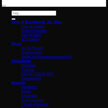
Søg
efter:
Gi’er til Brasiliansk Jiu Jitsu
Gier til mænd
Gi’er til kvinder
Gier til børn
BJJ bælter
No-gi
No Gi Shorts
Rashguards
Spats og kompressionsshorts
Streetwear
Hoodies
T-Shirts
SPORTSBUKSER
Sweatshirts
Brands
Aesthetic
Kingz
Scramble
Fuji Kimonos
Choke Republic