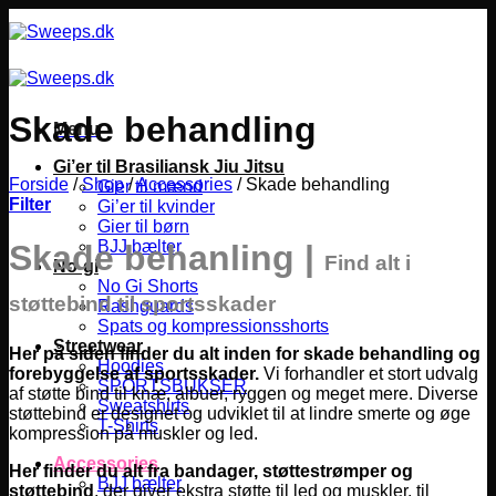
Fortsæt
til
indhold
Skade behandling
Menu
Gi’er til Brasiliansk Jiu Jitsu
Forside
/
Shop
/
Accessories
/
Skade behandling
Gier til mænd
Filter
Gi’er til kvinder
Gier til børn
BJJ bælter
Skade behanling
|
Find alt i
No-gi
No Gi Shorts
støttebind til sportsskader
Rashguards
Spats og kompressionsshorts
Streetwear
Her på siden finder du alt inden for skade behandling og
Hoodies
forebyggelse af sportsskader.
Vi forhandler et stort udvalg
SPORTSBUKSER
af støtte bind til knæ, albuer, ryggen og meget mere. Diverse
Sweatshirts
støttebind er designet og udviklet til at lindre smerte og øge
T-Shirts
kompression på muskler og led.
Accessories
Her finder du alt fra bandager, støttestrømper og
BJJ bælter
støttebind
, der giver ekstra støtte til led og muskler, til