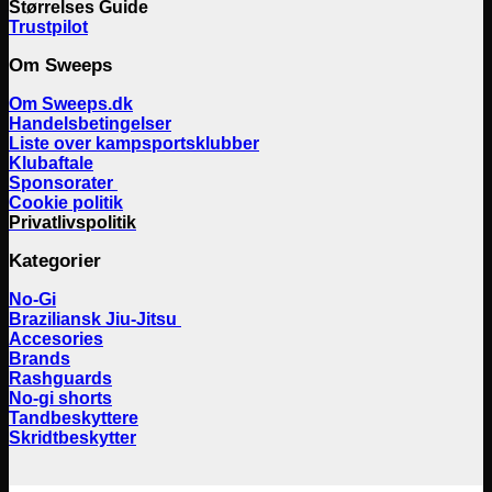
Størrelses Guide
Trustpilot
Om Sweeps
Om Sweeps.dk
Handelsbetingelser
Liste over kampsportsklubber
Klubaftale
Sponsorater
Cookie politik
Privatlivspolitik
Kategorier
No-Gi
Braziliansk Jiu-Jitsu
Accesories
Brands
Rashguards
No-gi shorts
Tandbeskyttere
Skridtbeskytter