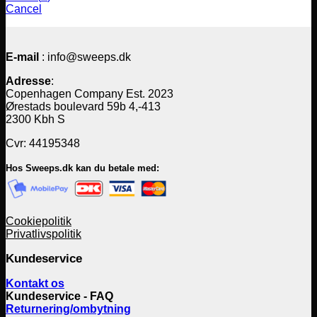
Cancel
E-mail
: info@sweeps.dk
Adresse
:
Copenhagen Company Est. 2023
Ørestads boulevard 59b 4,-413
2300 Kbh S
Cvr: 44195348
Hos Sweeps.dk kan du betale med:
Cookiepolitik
Privatlivspolitik
Kundeservice
Kontakt os
Kundeservice - FAQ
Returnering/ombytning