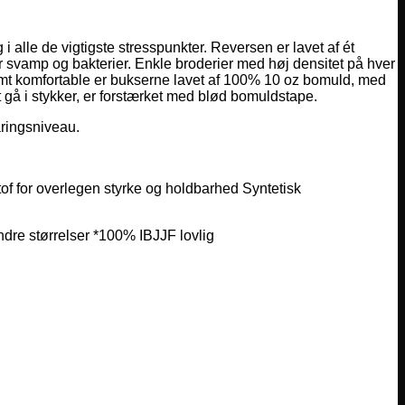
 alle de vigtigste stresspunkter. Reversen er lavet af ét
for svamp og bakterier. Enkle broderier med høj densitet på hver
mt komfortable er bukserne lavet af 100% 10 oz bomuld, med
gå i stykker, er forstærket med blød bomuldstape.
aringsniveau.
of for overlegen styrke og holdbarhed Syntetisk
ndre størrelser *100% IBJJF lovlig