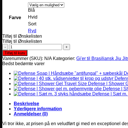
Blå
Hvid
Farve
Sort
Ryd
Tilføj til Ønskelisten
Tilføj til Ønskelisten
Kingz
The
Tilføj til kurv
ONE
Varenummer (SKU):
N/A
Kategorier:
Gi'er til Brasiliansk Jiu Ji
Womens
Bedst bedømte varer
Jiu
Jitsu
D
Gi
Defense
-
Defense | Shower G
antal
Defense | S
Defense | Sæt m.
Beskrivelse
Yderligere information
Anmeldelser (0)
Vi tror ikke, at prisen på en veludført gi med en exceptionel d