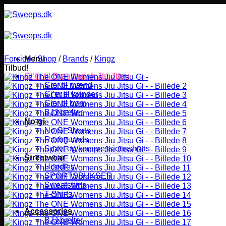
Fortsæt
til
indhold
Forside
Menu
/
Shop
/
Brands
/
Kingz
Tilbud!
Gi’er til Brasiliansk Jiu Jitsu
Gier til mænd
Gi’er til kvinder
Gier til børn
BJJ bælter
No-gi
No Gi Shorts
Rashguards
Spats og kompressionsshorts
Streetwear
Hoodies
SPORTSBUKSER
Sweatshirts
T-Shirts
Accessories
BJJ bælter