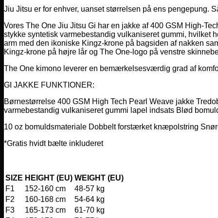
Jiu Jitsu er for enhver, uanset størrelsen på ens pengepung. Så
Vores The One Jiu Jitsu Gi har en jakke af 400 GSM High-Tech Pe
stykke syntetisk varmebestandig vulkaniseret gummi, hvilket hold
arm med den ikoniske Kingz-krone på bagsiden af nakken samt
Kingz-krone på højre lår og The One-logo på venstre skinnebe
The One kimono leverer en bemærkelsesværdig grad af komfort 
GI JAKKE FUNKTIONER:
Børnestørrelse 400 GSM High Tech Pearl Weave jakke Tredobbelt
varmebestandig vulkaniseret gummi lapel indsats Blød b
10 oz bomuldsmateriale Dobbelt forstærket knæpolstring Snørebå
*Gratis hvidt bælte inkluderet
SIZE
HEIGHT (EU)
WEIGHT (EU)
F1
152-160 cm
48-57 kg
F2
160-168 cm
54-64 kg
F3
165-173 cm
61-70 kg