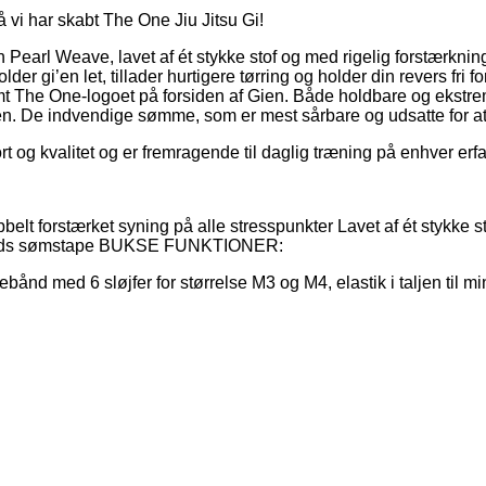
 vi har skabt The One Jiu Jitsu Gi!
arl Weave, lavet af ét stykke stof og med rigelig forstærkning i
er gi’en let, tillader hurtigere tørring og holder din revers fri 
 The One-logoet på forsiden af Gien. Både holdbare og ekstre
n. De indvendige sømme, som er mest sårbare og udsatte for at 
og kvalitet og er fremragende til daglig træning på enhver erf
 forstærket syning på alle stresspunkter Lavet af ét stykke st
omulds sømstape BUKSE FUNKTIONER:
nd med 6 sløjfer for størrelse M3 og M4, elastik i taljen til mi