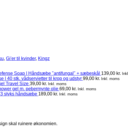
tsu
,
Gi'er til kvinder
,
Kingz
efense Soap | Håndsæbe "antifungal" + sæbeskål
139,00
kr.
Ink
 | 40 stk. vådservietter til krop og udstyr
99,00
kr.
Inkl. moms
el Travel Size
39,00
kr.
Inkl. moms
hower gel m. pebermynte olie
69,00
kr.
Inkl. moms
 3 styks håndsæbe
189,00
kr.
Inkl. moms
esign skal ruinere økonomien.