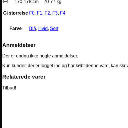
F4
170-178 cm
70-77 kg
Gi størrelse
F0
,
F1
,
F2
,
F3
,
F4
Farve
Blå
,
Hvid
,
Sort
Anmeldelser
Der er endnu ikke nogle anmeldelser.
Kun kunder, der er logget ind og har købt denne vare, kan skr
Relaterede varer
Tilbud!