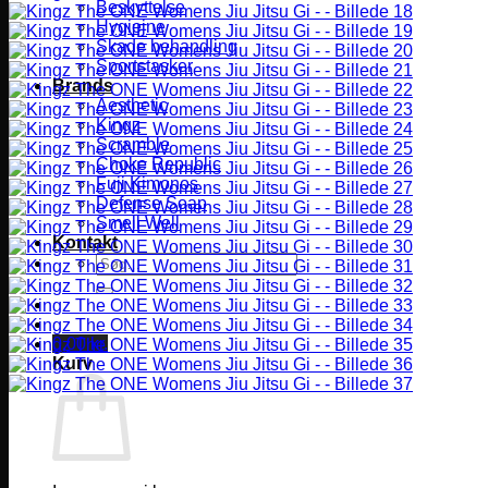
Beskyttelse
Hygiejne
Skade behandling
Sportstasker
Brands
Aesthetic
Kingz
Scramble
Choke Republic
Fuji Kimonos
Defense Soap
Smell Well
Kontakt
Søg
efter:
0,00
kr.
Kurv