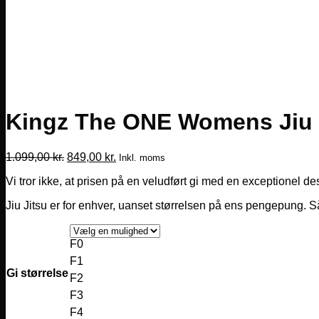
Kingz The ONE Womens Jiu J
Den
Den
1.099,00
kr.
849,00
kr.
Inkl. moms
oprindelige
aktuelle
Vi tror ikke, at prisen på en veludført gi med en exceptionel d
pris
pris
var:
er:
Jiu Jitsu er for enhver, uanset størrelsen på ens pengepung. Så
1.099,00 kr..
849,00 kr..
F0
F1
Gi størrelse
F2
F3
F4